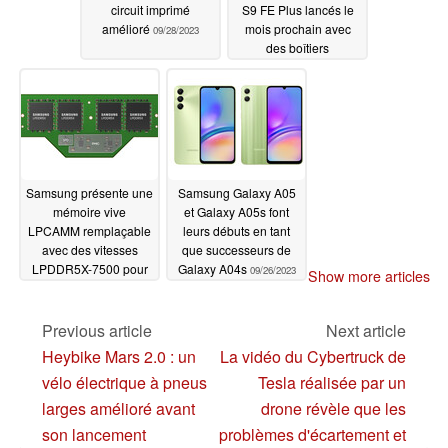
circuit imprimé
S9 FE Plus lancés le
amélioré
mois prochain avec
09/28/2023
des boîtiers
métalliques IP68 et
une extension de carte
MicroSD
09/27/2023
Samsung présente une
Samsung Galaxy A05
mémoire vive
et Galaxy A05s font
LPCAMM remplaçable
leurs débuts en tant
avec des vitesses
que successeurs de
LPDDR5X-7500 pour
Galaxy A04s
09/26/2023
Show more articles
les ordinateurs
portables, les
ordinateurs de bureau
Previous article
Next article
et les serveurs
Heybike Mars 2.0 : un
La vidéo du Cybertruck de
09/27/2023
vélo électrique à pneus
Tesla réalisée par un
larges amélioré avant
drone révèle que les
son lancement
problèmes d'écartement et