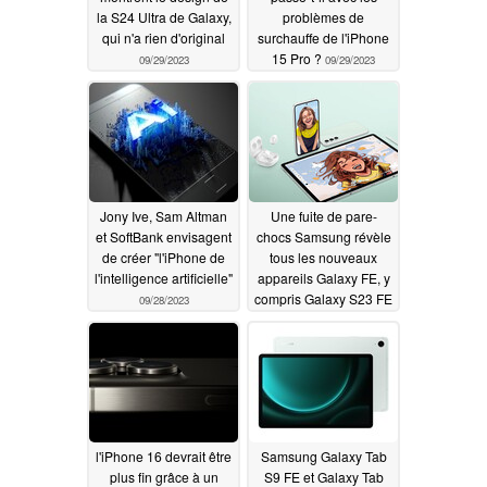
la S24 Ultra de Galaxy,
problèmes de
qui n'a rien d'original
surchauffe de l'iPhone
15 Pro ?
09/29/2023
09/29/2023
Jony Ive, Sam Altman
Une fuite de pare-
et SoftBank envisagent
chocs Samsung révèle
de créer "l'iPhone de
tous les nouveaux
l'intelligence artificielle"
appareils Galaxy FE, y
compris Galaxy S23 FE
09/28/2023
09/28/2023
l'iPhone 16 devrait être
Samsung Galaxy Tab
plus fin grâce à un
S9 FE et Galaxy Tab