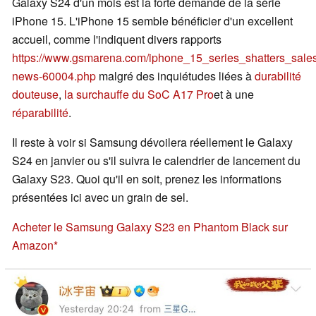
Galaxy S24 d'un mois est la forte demande de la série
iPhone 15. L'iPhone 15 semble bénéficier d'un excellent
accueil, comme l'indiquent divers rapports
https://www.gsmarena.com/iphone_15_series_shatters_sale
news-60004.php
malgré des inquiétudes liées à
durabilité
douteuse
,
la surchauffe du SoC A17 Pro
et à une
réparabilité
.
Il reste à voir si Samsung dévoilera réellement le Galaxy
S24 en janvier ou s'il suivra le calendrier de lancement du
Galaxy S23. Quoi qu'il en soit, prenez les informations
présentées ici avec un grain de sel.
Acheter le Samsung Galaxy S23 en Phantom Black sur
Amazon