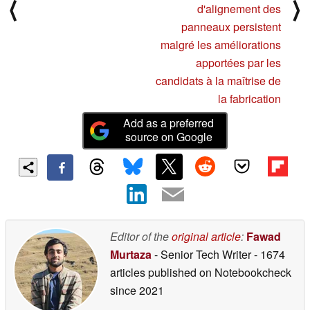
⟨
⟩
d'alignement des
panneaux persistent
malgré les améliorations
apportées par les
candidats à la maîtrise de
la fabrication
Add as a preferred
source on Google
Editor of the
original article
:
Fawad
Murtaza
- Senior Tech Writer
- 1674
articles published on Notebookcheck
since 2021