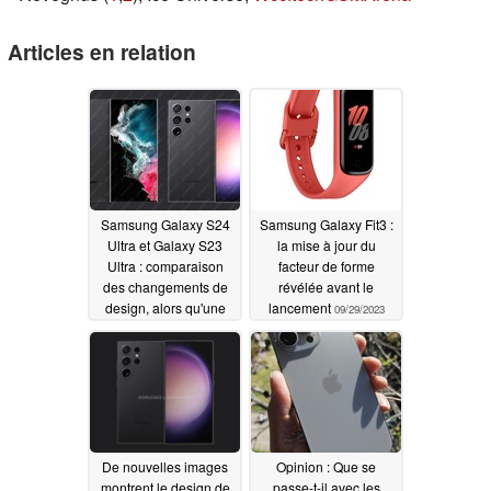
Articles en relation
Samsung Galaxy S24
Samsung Galaxy Fit3 :
Ultra et Galaxy S23
la mise à jour du
Ultra : comparaison
facteur de forme
des changements de
révélée avant le
design, alors qu'une
lancement
09/29/2023
fuite fait état d'un écran
2 500 nit
10/03/2023
De nouvelles images
Opinion : Que se
montrent le design de
passe-t-il avec les