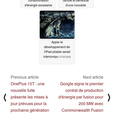
consommation
certifié et bénéficie
d'énergie excessive
d'une nouvelle
fonctionnalité
07/03/2025
07/02/2025
Apple le
développement de
l'iPad pliable serait
interrompu
07/02/2025
Previous article
Next article
OnePlus 15T : une
Google signe le premier
nouvelle fuite
contrat de production
⟨
⟩
présente les mises à
d'énergie par fusion pour
jour prévues pour la
200 MW avec
prochaine génération
Commonwealth Fusion