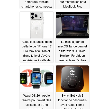
nombreux fans de
jour matérielles pour
smartphones compacts
MacBook Pro,
MacBook Air, iMac,
07/05/2025
Mac Mini et Mac Pro
07/04/2025
Apple la capacité de la
La mise à jour de
batterie de l'iPhone 17
macOS Tahoe permet
Pro Max a fait l'objet
à Star Wars Outlaws,
d'une fuite et s'avère
Horizon Forbidden
supérieure à celle de
West et bien d'autres
l'iPhone 16 Pro Max
de fonctionner sur
actuel
Apple Silicon via
07/04/2025
Crossover
07/03/2025
WatchOS 26 : Apple
SwitchBot Hub 3
Watch pour avertir les
fonctionne désormais
utilisateurs d'une
avec Apple Home