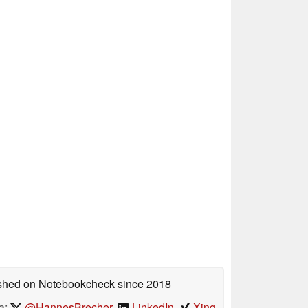
lished on Notebookcheck
since 2018
a:
@HannesBrecher
,
LinkedIn
,
Xing