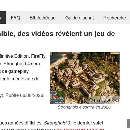
s
FAQ
Bibliothèque
Guide d'achat
Recherche
ible, des vidéos révèlent un jeu de
nitive Edition, FireFly
e. Stronghold 4 sera
os de gameplay
atégie médiévale de
y),
Publié
06/08/2026
ⓘ FireFly Studios
Stronghold 4 sortira en 2026.
es années difficiles.
Stronghold 3
, le dernier volet