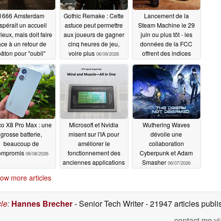
1666 Amsterdam
Gothic Remake : Cette
Lancement de la
spérait un accueil
astuce peut permettre
Steam Machine le 29
rieux, mais doit faire
aux joueurs de gagner
juin ou plus tôt - les
ace à un retour de
cinq heures de jeu,
données de la FCC
âton pour "oubli"
voire plus
offrent des indices
06/09/2026
concrets
06/11/2026
06/09/2026
o X8 Pro Max : une
Microsoft et Nvidia
Wuthering Waves
grosse batterie,
misent sur l'IA pour
dévoile une
beaucoup de
améliorer le
collaboration
ompromis
fonctionnement des
Cyberpunk et Adam
06/08/2026
anciennes applications
Smasher
06/07/2026
Windows x86 sur les
ow more articles
PC RTX Spark de
nouvelle génération
06/08/2026
cle
:
Hannes Brecher
- Senior Tech Writer
- 21947 articles pub
contact me vi