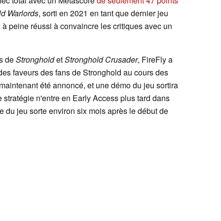
chec total avec un Metascore
de seulement 47 points
ld Warlords
, sorti en 2021 en tant que dernier jeu
 à peine réussi à convaincre les critiques avec un
es de
Stronghold
et
Stronghold Crusader
, FireFly a
des faveurs des fans de Stronghold au cours des
maintenant été annoncé, et une démo du jeu sortira
 stratégie n'entre en Early Access plus tard dans
ale du jeu sorte environ six mois après le début de