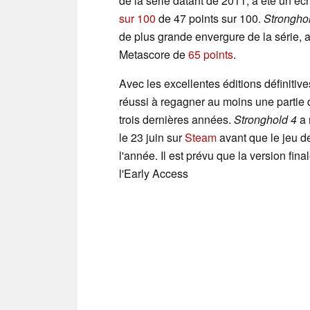
de la série datant de 2011, a été un é
sur 100
de 47 points sur 100.
Strongho
de plus grande envergure de la série, a
Metascore de
65 points
.
Avec les excellentes éditions définitiv
réussi à regagner au moins une partie 
trois dernières années.
Stronghold 4
a 
le 23 juin sur
Steam
avant que le jeu de
l'année. Il est prévu que la version fin
l'Early Access