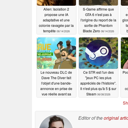
Alien: Isolation 2
S-Game affirme que
propose une IA
GTA 6 n'est pas à
e
adaptative et une
l'origine du report de la
glo
colonie ravagée par la
sortie de Phantom
f
tempête
Blade Zero
b
06/14/2026
06/14/2026
Le nouveau DLC de
Ce STR est l'un des
Poc
Dave The Diver fait
"jeux PC les plus
l'objet d'une bande-
appréciés de l'histoire".
annonce en prise de
Il n'est plus qu'à 5 $ sur
c
vue réelle avant sa
Steam
06/08/2026
sortie le 18 juin
Sh
06/09/2026
Editor of the
original arti