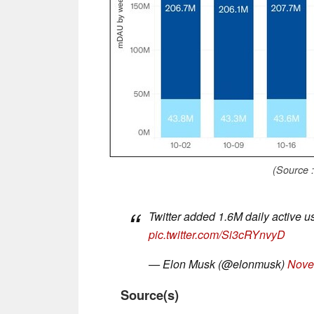
(Source :
Twitter added 1.6M daily active us
pic.twitter.com/Si3cRYnvyD
— Elon Musk (@elonmusk)
Nove
Source(s)