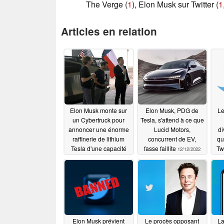
The Verge (
1
), Elon Musk sur Twitter (
1
Articles en relation
Elon Musk monte sur
Elon Musk, PDG de
Le
un Cybertruck pour
Tesla, s'attend à ce que
annoncer une énorme
Lucid Motors,
di
raffinerie de lithium
concurrent de EV,
qu
Tesla d'une capacité
fasse faillite
Tw
12/12/2022
d'un million de
inf
véhicules électriques
a
05/09/2023
Elon Musk prévient
Le procès opposant
La