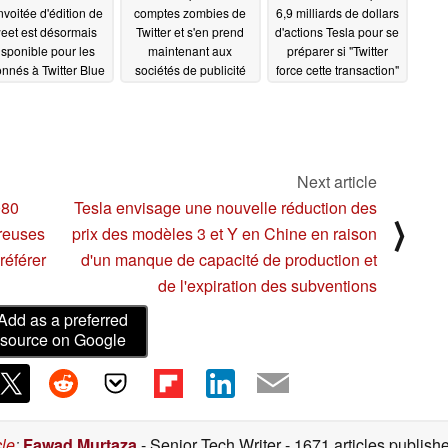
voitée d'édition de
comptes zombies de
6,9 milliards de dollars
weet est désormais
Twitter et s'en prend
d'actions Tesla pour se
isponible pour les
maintenant aux
préparer si "Twitter
nnés à Twitter Blue
sociétés de publicité
force cette transaction"
s certains endroits
08/20/2022
08/11/2022
10/04/2022
Next article
080
Tesla envisage une nouvelle réduction des
⟩
breuses
prix des modèles 3 et Y en Chine en raison
référer
d'un manque de capacité de production et
de l'expiration des subventions
Add as a preferred
source on Google
cle
:
Fawad Murtaza
- Senior Tech Writer
- 1671 articles publis