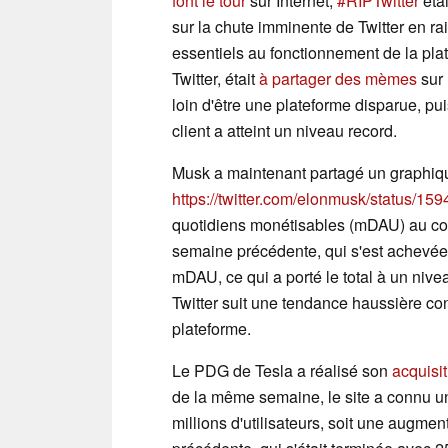
font le tour
sur Internet,
#RIPTwitter
étai
sur la chute imminente de Twitter en r
essentiels au fonctionnement de la pl
Twitter, était
à partager des mèmes
sur 
loin d'être une plateforme disparue, pui
client a atteint un niveau record.
Musk a maintenant partagé un graphiq
https://twitter.com/elonmusk/status/
quotidiens monétisables (mDAU) au co
semaine précédente, qui s'est achevée l
mDAU, ce qui a porté le total à un nive
Twitter suit une tendance haussière con
plateforme.
Le PDG de Tesla a réalisé son
acquisit
de la même semaine, le site a connu 
millions d'utilisateurs, soit une augmen