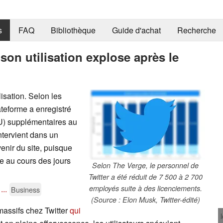
s
FAQ
Bibliothèque
Guide d'achat
Recherche
: son utilisation explose après le
lisation. Selon les
ateforme a enregistré
DAU) supplémentaires au
ntervient dans un
venir du site, puisque
 au cours des jours
Selon The Verge, le personnel de
Twitter a été réduit de 7 500 à 2 700
...
employés suite à des licenciements.
Business
(Source : Elon Musk, Twitter-édité)
massifs chez Twitter
qui