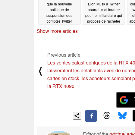
que la nouvelle
Elon Musk à Twitter
con
politique de
pourrait mal tourner
t
suspension des
pour le milliardaire qui
d
comptes Twitter
propose de racheter
abo
interdira définitivement
une nouvelle fois
dan
Show more articles
les comptes pratiquant
Twitter
10/07/2022
l'usurpation d'identité
11/08/2022
Previous article
Les ventes catastrophiques de la RTX 4
⟨
laisseraient les détaillants avec de nom
cartes en stock, les acheteurs semblant p
la RTX 4090
Editor of the
original arti