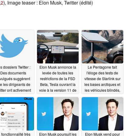
,
2
), Image teaser : Elon Musk, Twitter (édité)
s dossiers Twitter :
Elon Musk annonce la
Le Pentagone fait
Des documents
levée de toutes les
l'éloge des tests de
vulgués suggèrent
restrictions de la FSD
vitesse de Starlink sur
e les dirigeants de
Beta, Tesla ouvrant la
les bases arctiques et
itter ont activement
voie à la version 11 de
les véhicules blindés,
luencé la campagne
la pile unique
tandis qu'Elon Musk
11/25/2022
présidentielle
affirme que l'achat de
méricaine de 2020
publicités SpaceX sur
Twitter était
12/04/2022
"minuscule"
11/15/2022
 fonctionnalité très
Elon Musk poursuit les
Elon Musk vend pour