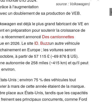
E du monde d'ici 2024.
source : Volkswagen)
grâce à l'augmentation
 avec un doublement de sa production de VEB.
kswagen est déjà le plus grand fabricant de VE en
ont en préparation pour soutenir la croissance de
ile a récemment annoncé
Des camionnettes
vue en 2026. Le site
ID. Buzz
un autre véhicule
ochainement en Europe ; les voitures seront
octobre, à partir de 57 115 £ (~69 876 $ US).
ne autonomie de 258 miles (~415 km) et qu'il peut
 environ.
ats-Unis ; environ 75 % des véhicules tout
vier à mars de cette année étaient de la marque.
ère place aux États-Unis, tandis que les capacités
es freinent ses principaux concurrents, comme Ford