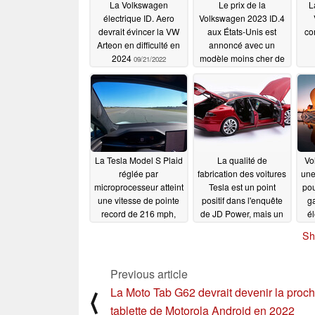
La Volkswagen
Le prix de la
L
électrique ID. Aero
Volkswagen 2023 ID.4
devrait évincer la VW
aux États-Unis est
co
Arteon en difficulté en
annoncé avec un
2024
modèle moins cher de
09/21/2022
62 kWh
08/06/2022
La Tesla Model S Plaid
La qualité de
Vo
réglée par
fabrication des voitures
une
microprocesseur atteint
Tesla est un point
pou
une vitesse de pointe
positif dans l'enquête
g
record de 216 mph,
de JD Power, mais un
él
dépassant ainsi ses
propriétaire de Model
Sh
propres spécifications
S Plaid n'est pas
d'accord
07/02/2022
07/01/2022
Previous article
La Moto Tab G62 devrait devenir la proc
⟨
tablette de Motorola Android en 2022