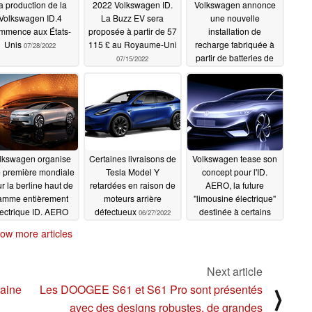
a production de la
2022 Volkswagen ID.
Volkswagen annonce
Volkswagen ID.4
La Buzz EV sera
une nouvelle
mmence aux États-
proposée à partir de 57
installation de
Unis
115 £ au Royaume-Uni
recharge fabriquée à
07/28/2022
partir de batteries de
07/15/2022
véhicules électriques
recyclées
07/15/2022
lkswagen organise
Certaines livraisons de
Volkswagen tease son
 première mondiale
Tesla Model Y
concept pour l'ID.
r la berline haut de
retardées en raison de
AERO, la future
amme entièrement
moteurs arrière
"limousine électrique"
ectrique ID. AERO
défectueux
destinée à certains
06/27/2022
haut de gamme
marchés
06/24/2022
ow more articles
06/29/2022
Next article
haine
Les DOOGEE S61 et S61 Pro sont présentés
⟩
avec des designs robustes, de grandes