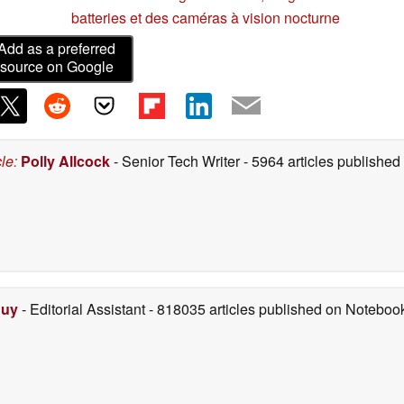
batteries et des caméras à vision nocturne
Add as a preferred
source on Google
cle
:
Polly Allcock
- Senior Tech Writer
- 5964 articles publishe
Duy
- Editorial Assistant
- 818035 articles published on Notebo