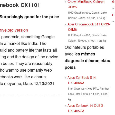
e
Chuwi MiniBook, Celeron
romebook CX1101
J4125
UHD Graphics 600, Gemini Lake
e
rprisingly good for the price
Celeron J4125, 13.00", 1.34 kg
Acer Chromebook 311 C733-
C6M8
hive.org version
UHD Graphics 600, Gemini Lake
e pandemic, something Google
Celeron N4000, 11.00", 1.26 kg
in a market like India. The
Ordinateurs portables
 and battery life that lasts all
avec
les mêmes
ding and the design of the device
diagonale d'écran et/ou
h better. They are reasonably
poids
 who want to use primarily web
ebooks work like a charm.
Asus ZenBook S14
UX5406AA
ille moyenne, Date: 12/13/2021
Intel Graphics 4 Xe3 PTL, Panther
Lake Ultra 9 386H, 14.00", 1.205
kg
Asus Zenbook 14 OLED
UX3405CA