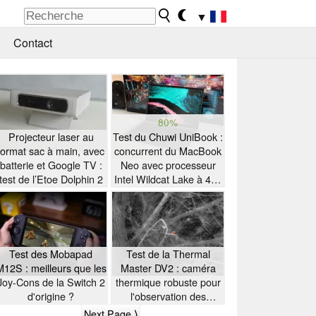
▼
Contact
80%
Projecteur laser au
Test du Chuwi UniBook :
format sac à main, avec
concurrent du MacBook
batterie et Google TV :
Neo avec processeur
test de l’Etoe Dolphin 2
Intel Wildcat Lake à 449
$
Test des Mobapad
Test de la Thermal
M12S : meilleurs que les
Master DV2 : caméra
Joy-Cons de la Switch 2
thermique robuste pour
d'origine ?
l'observation des
oiseaux
Next Page ⟩