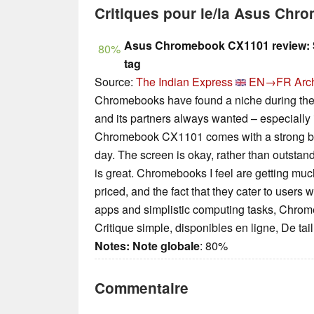
Critiques pour le/la Asus Ch
Asus Chromebook CX1101 review: Su
80%
tag
Source:
The Indian Express
EN→FR
Arc
Chromebooks have found a niche during th
and its partners always wanted – especially 
Chromebook CX1101 comes with a strong build
day. The screen is okay, rather than outstan
is great. Chromebooks I feel are getting muc
priced, and the fact that they cater to users
apps and simplistic computing tasks, Chrom
Critique simple, disponibles en ligne, De ta
Notes:
Note globale
: 80%
Commentaire