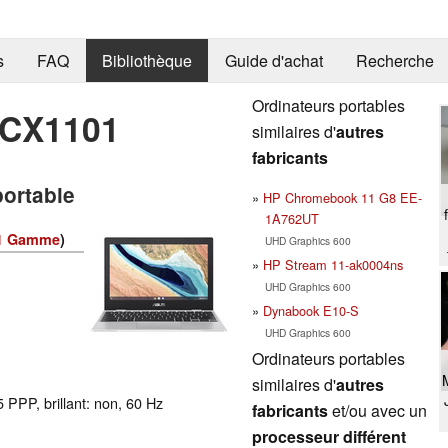
s
FAQ
Bibliothèque
Guide d'achat
Recherche
Ordinateurs portables
 CX1101
similaires d'
autres
fabricants
portable
HP Chromebook 11 G8 EE-
1A762UT
1 Gamme
)
UHD Graphics 600
HP Stream 11-ak0004ns
UHD Graphics 600
Dynabook E10-S
UHD Graphics 600
Ordinateurs portables
similaires d'
autres
 PPP, brillant: non, 60 Hz
fabricants
et/ou avec un
processeur différent