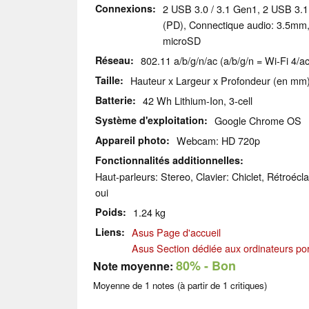
Connexions
2 USB 3.0 / 3.1 Gen1, 2 USB 3.
(PD), Connectique audio: 3.5mm,
microSD
Réseau
802.11 a/b/g/n/ac (a/b/g/n = Wi-Fi 4/ac
Taille
Hauteur x Largeur x Profondeur (en mm)
Batterie
42 Wh Lithium-Ion, 3-cell
Système d'exploitation
Google Chrome OS
Appareil photo
Webcam: HD 720p
Fonctionnalités additionnelles
Haut-parleurs: Stereo, Clavier: Chiclet, Rétroécla
oui
Poids
1.24 kg
Liens
Asus Page d'accueil
Asus Section dédiée aux ordinateurs po
80%
- Bon
Note moyenne:
Moyenne de
1
notes (à partir de
1
critiques)