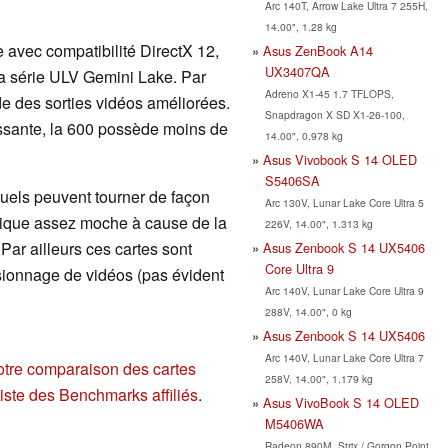
Arc 140T, Arrow Lake Ultra 7 255H,
14.00", 1.28 kg
 avec compatibilité DirectX 12,
Asus ZenBook A14
UX3407QA
la série ULV Gemini Lake. Par
Adreno X1-45 1.7 TFLOPS,
e des sorties vidéos améliorées.
Snapdragon X SD X1-26-100,
ssante, la 600 possède moins de
14.00", 0.978 kg
Asus Vivobook S 14 OLED
S5406SA
uels peuvent tourner de façon
Arc 130V, Lunar Lake Core Ultra 5
phique assez moche à cause de la
226V, 14.00", 1.313 kg
Par ailleurs ces cartes sont
Asus Zenbook S 14 UX5406
Core Ultra 9
visionnage de vidéos (pas évident
Arc 140V, Lunar Lake Core Ultra 9
288V, 14.00", 0 kg
Asus Zenbook S 14 UX5406
Arc 140V, Lunar Lake Core Ultra 7
otre comparaison des cartes
258V, 14.00", 1.179 kg
liste des Benchmarks affiliés
.
Asus VivoBook S 14 OLED
M5406WA
Radeon 890M, Strix / Gorgon Point