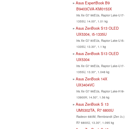
Asus ExpertBook B9
B9403CVA-KM0153X
Iris Xe G7 96EUs, Raptor Lake-U i7-
1355U, 14.00", 1.01 kg
Asus ZenBook S13 OLED
UX5304, i5-1335U
Iris Xe G7 80EUs, Raptor Lake-U i5-
1335U, 13.30", 1.1 kg
Asus ZenBook S13 OLED
UX5304
Iris Xe G7 96EUs, Raptor Lake-U i7-
1355U, 13.30", 1.048 kg
Asus ZenBook 14X
UX3404VC
Iris Xe G7 96EUs, Raptor Lake-H i9-
13900H, 14.50", 1.56 kg
Asus ZenBook S 13
UM5302TA, R7 6800U
Radeon 680M, Rembrandt (Zen 3+)
R7 6800U, 13.30", 1.095 kg