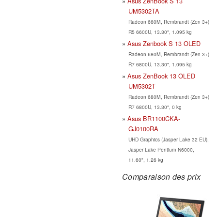
Asus ZenBook S 13
UM5302TA
Radeon 660M, Rembrandt (Zen 3+)
R5 6600U, 13.30", 1.095 kg
Asus Zenbook S 13 OLED
Radeon 680M, Rembrandt (Zen 3+)
R7 6800U, 13.30", 1.095 kg
Asus ZenBook 13 OLED
UM5302T
Radeon 680M, Rembrandt (Zen 3+)
R7 6800U, 13.30", 0 kg
Asus BR1100CKA-
GJ0100RA
UHD Graphics (Jasper Lake 32 EU),
Jasper Lake Pentium N6000,
11.60", 1.26 kg
Comparaison des prix