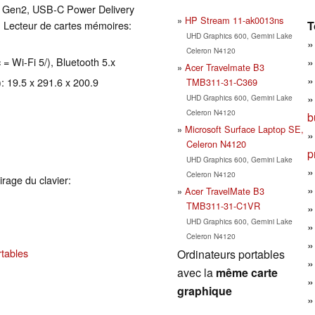
1 Gen2, USB-C Power Delivery
HP Stream 11-ak0013ns
T
 Lecteur de cartes mémoires:
UHD Graphics 600, Gemini Lake
Celeron N4120
 = Wi-Fi 5/), Bluetooth 5.x
Acer Travelmate B3
: 19.5 x 291.6 x 200.9
TMB311-31-C369
UHD Graphics 600, Gemini Lake
Celeron N4120
b
Microsoft Surface Laptop SE,
Celeron N4120
p
UHD Graphics 600, Gemini Lake
Celeron N4120
irage du clavier:
Acer TravelMate B3
TMB311-31-C1VR
UHD Graphics 600, Gemini Lake
Celeron N4120
rtables
Ordinateurs portables
avec la
même carte
graphique