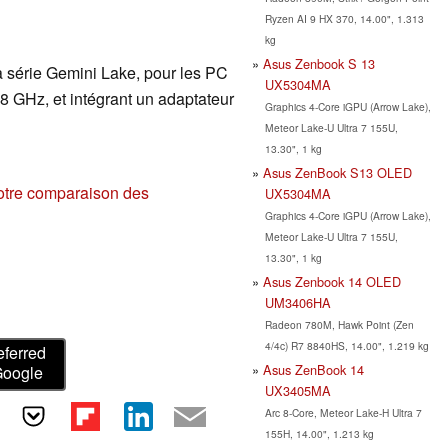
Ryzen AI 9 HX 370, 14.00", 1.313
kg
Asus Zenbook S 13
série Gemini Lake, pour les PC
UX5304MA
8 GHz, et intégrant un adaptateur
Graphics 4-Core iGPU (Arrow Lake),
Meteor Lake-U Ultra 7 155U,
13.30", 1 kg
Asus ZenBook S13 OLED
otre comparaison des
UX5304MA
Graphics 4-Core iGPU (Arrow Lake),
Meteor Lake-U Ultra 7 155U,
13.30", 1 kg
Asus Zenbook 14 OLED
UM3406HA
Radeon 780M, Hawk Point (Zen
4/4c) R7 8840HS, 14.00", 1.219 kg
eferred
Asus ZenBook 14
Google
UX3405MA
Arc 8-Core, Meteor Lake-H Ultra 7
155H, 14.00", 1.213 kg