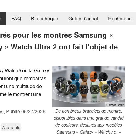
s
FAQ
Bibliothèque
Guide d'achat
Recherche
orés pour les montres Samsung «
 » Watch Ultra 2 ont fait l'objet de
axy Watch9 ou la Galaxy
'auront que l'embarras
nt une multitude de
omme le montrent une
ⓘ Google Gemini
y),
Publié
06/27/2026
De nombreux bracelets de montre,
disponibles dans une grande variété
de couleurs, destinés aux modèles
Wearable
Samsung « Galaxy » Watch9 et «