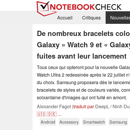
Accueil
Critiques
Nouvelle
De nombreux bracelets col
Galaxy » Watch 9 et « Galaxy
fuites avant leur lancement
Tous ceux qui opteront pour la nouvelle Gal
Watch Ultra 2 redessinée après le 22 juillet n
du choix. Samsung proposera dès le lanceme
bracelets de styles et de couleurs variés, c
soixantaine d'images qui ont fuité en amont.
Alexander Fagot (
traduit par
DeepL / Ninh Du
🇺🇸
🇩🇪
...
Android
Accessory
Smartwatch
Samsung