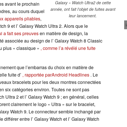
Galaxy » Watch Ultra2 de cette
nes avant le prochain
année, ont fait l'objet de fuites avant
dres, au cours duquel
leur lancement.
x appareils pliables
,
h 9 et l’ Galaxy Watch Ultra 2. Alors que le
 a fait ses preuves
en matière de design, la
été associée au design de l’ Galaxy Watch 8 Classic
u plus « classique »
, comme l’a révélé une fuite
ainement que l’embarras du choix en matière de
le fuite d’
, rapportée parAndroid Headlines
. Le
ouveaux bracelets pour les deux montres connectées
n six catégories environ. Toutes ne sont pas
ch Ultra 2 et l’ Galaxy Watch 9 ; en général, celles
rent clairement le logo « Ultra » sur le bracelet,
Galaxy Watch 9. Le connecteur semble inchangé par
e différer entre l’ Galaxy Watch et l’ Galaxy Watch