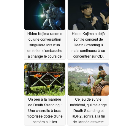
Hideo Kojima raconte
Hideo Kojima a déjà
qu'une conversation
écrit le concept de
singulière lors d'un
Death Stranding 3
entretien d'embauche
mais continuera à se
a changé le cours de
concentrer sur OD,
sa carrière
Physint
09/11/2025
08/27/2025
Un peu à la manière
Ce jeu de survie
de Death Stranding :
médiéval, qui mélange
Une charrette à bras
Death Stranding et
motorisée dotée d'une
RDR2, sortira à la fin
caméra suit les
de l'année
07/27/2025
utilisateurs et ne coûte
pas une fortune