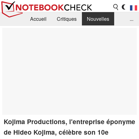
Accueil
Critiques
Nouvelles
...
FAQ
Bibliothèque
Guide d'achat
Recherche
Contact
Kojima Productions, l'entreprise éponyme
de Hideo Kojima, célèbre son 10e