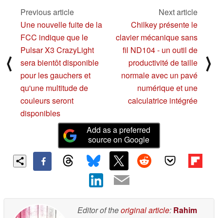
Previous article
Next article
08/03/2025
Une nouvelle fuite de la
Chilkey présente le
FCC indique que le
clavier mécanique sans
Pulsar X3 CrazyLight
fil ND104 - un outil de
⟨
⟩
sera bientôt disponible
productivité de taille
pour les gauchers et
normale avec un pavé
qu'une multitude de
numérique et une
couleurs seront
calculatrice intégrée
disponibles
Add as a preferred
source on Google
Editor of the
original article
:
Rahim