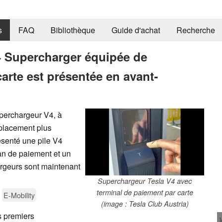
s
FAQ
Bibliothèque
Guide d'achat
Recherche
4 Supercharger équipée de
arte est présentée en avant-
uperchargeur V4, à
mplacement plus
ésenté une pile V4
an de paiement et un
argeurs sont maintenant
Superchargeur Tesla V4 avec
terminal de paiement par carte
E-Mobility
(image : Tesla Club Austria)
s premiers