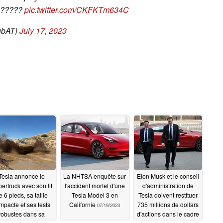
?????
pic.twitter.com/CKFKTm634C
ubAT)
July 17, 2023
Tesla annonce le
La NHTSA enquête sur
Elon Musk et le conseil
ertruck avec son lit
l'accident mortel d'une
d'administration de
e 6 pieds, sa taille
Tesla Model 3 en
Tesla doivent restituer
mpacte et ses tests
Californie
735 millions de dollars
07/19/2023
robustes dans sa
d'actions dans le cadre