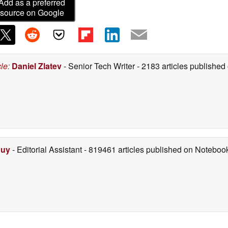
Add as a preferred
source on Google
cle
:
Daniel Zlatev
- Senior Tech Writer
- 2183 articles publishe
Duy
- Editorial Assistant
- 819461 articles published on Notebo