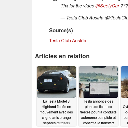
Thx for the video
@SeefyCar
???
— Tesla Club Austria (@TeslaCl
Source(s)
Tesla Club Austria
Articles en relation
La Tesla Model 3
Tesla annonce des
Highland filmée en
plans de licences
Cyb
mouvement avec des
tierces pour la conduite
d
clignotants orange
autonome complète et
co
séparés
confirme le transfert
07/20/2023