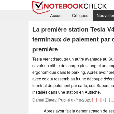
Accueil
Critiques
Nouvelle
La première station Tesla V
terminaux de paiement par c
première
Tesla vient d'ajouter un autre avantage au S
savoir un câble de charge plus long et un e
ergonomique dans le parking. Après avoir pr
avec ce qui ressemblait à une découpe d'écr
terminal de paiement par carte, ces Superch
installés dans une station en Autriche.
Daniel Zlatev,
Publié
07/18/2023
🇺🇸
🇮🇹
...
Après avoir fait la démonstration de se