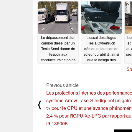
unique de
de
l'abonnement FSD
de
in
07/20/2023
Le dépassement d'un
L'essai des sièges
Le
camion diesel par un
Tesla Cybertruck
et
Tesla Semi donne de
démontre leur confort
aux
l'espoir aux
et leur durabilité, ainsi
séc
conducteurs de poids
que le design des
lourds
commandes qui leur
07/18/2023
Sh
est associé
07/18/2023
Previous article
Les projections internes des performanc
système Arrow Lake-S indiquent un gain
⟨
% pour le CPU et une avance phénomén
2,4 % pour l'iGPU Xe-LPG par rapport au
i9-13900K