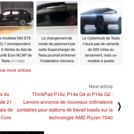
rnière mise à jour
d'un règlement
s relations avec les
judiciaire
07/18/2023
vestisseurs
07/20/2023
s modèles NIO ET5
Le changement de
Le Cybertruck de Tesla
 EL7 correspondent
mode de paiement par
n'aura pas de variante
 5 étoiles du test de
carte Supercharger de
de 500 miles au
urité Euro NCAP de
Tesla pourrait entraîner
lancement, mais un
Tesla
l'installation d'écrans
modèle à quatre
07/17/2023
payants dans les
moteurs et à traction
ow more articles
stations V4
intégrale de 350 miles
07/16/2023
07/16/2023
Next article
es du
ThinkPad P16v, P14s G4 et P16s G2 :
 de 21
Lenovo annonce de nouveaux ordinateurs
⟩
ale de
portables pour stations de travail basés sur la
 Core
technologie AMD Ryzen 7040