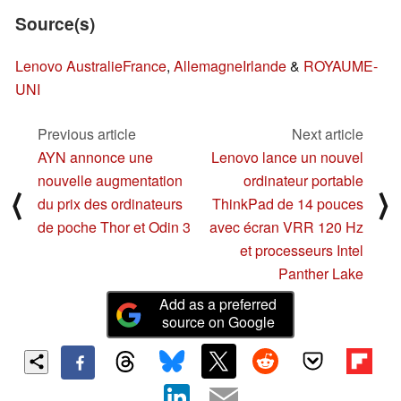
Source(s)
Lenovo Australie
France
,
Allemagne
Irlande
&
ROYAUME-
UNI
Previous article
Next article
AYN annonce une
Lenovo lance un nouvel
nouvelle augmentation
ordinateur portable
⟨
⟩
du prix des ordinateurs
ThinkPad de 14 pouces
de poche Thor et Odin 3
avec écran VRR 120 Hz
et processeurs Intel
Panther Lake
Add as a preferred
source on Google