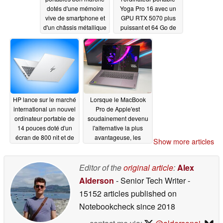
dotés d'une mémoire
Yoga Pro 16 avec un
vive de smartphone et
GPU RTX 5070 plus
d'un châssis métallique
puissant et 64 Go de
: Intel dévoile les
RAM à un prix
détails du projet Firefly
beaucoup plus élevé
06/11/2026
06/09/2026
HP lance sur le marché
Lorsque le MacBook
international un nouvel
Pro de Apple'est
ordinateur portable de
soudainement devenu
14 pouces doté d'un
l'alternative la plus
écran de 800 nit et de
avantageuse, les
Show more articles
32 Go de RAM
ordinateurs portables
comme le Lenovo
06/09/2026
Yoga Pro 7i 15 ont un
Editor of the
original article
:
Alex
problème
06/08/2026
Alderson
- Senior Tech Writer
-
15152 articles published on
Notebookcheck
since 2018