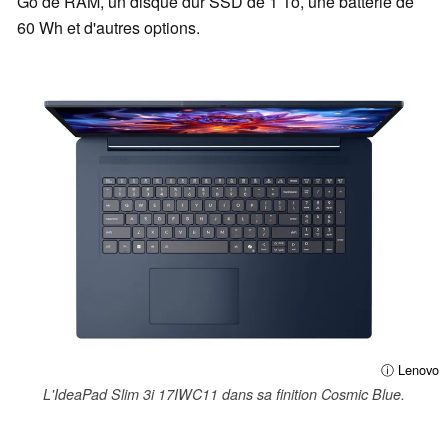
Go de RAM, un disque dur SSD de 1 To, une batterie de
60 Wh et d'autres options.
ⓘ Lenovo
L'IdeaPad Slim 3i 17IWC11 dans sa finition Cosmic Blue.