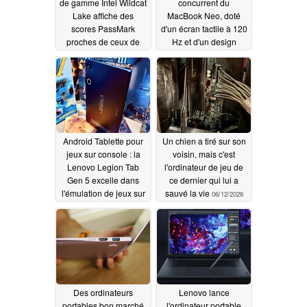
de gamme Intel Wildcat
concurrent du
Lake affiche des
MacBook Neo, doté
scores PassMark
d'un écran tactile à 120
proches de ceux de
Hz et d'un design
l'A18 Pro du MacBook
épuré
06/18/2026
Neo
06/22/2026
Android Tablette pour
Un chien a tiré sur son
jeux sur console : la
voisin, mais c'est
Lenovo Legion Tab
l'ordinateur de jeu de
Gen 5 excelle dans
ce dernier qui lui a
l'émulation de jeux sur
sauvé la vie
06/12/2026
console et x86
06/15/2026
Des ordinateurs
Lenovo lance
portables bon marché
l'ordinateur portable