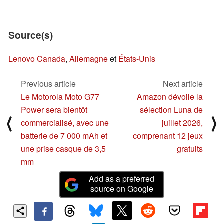
Source(s)
Lenovo Canada
,
Allemagne
et
États-Unis
Previous article
Next article
Le Motorola Moto G77
Amazon dévoile la
Power sera bientôt
sélection Luna de
⟨
⟩
commercialisé, avec une
juillet 2026,
batterie de 7 000 mAh et
comprenant 12 jeux
une prise casque de 3,5
gratuits
mm
Add as a preferred
source on Google