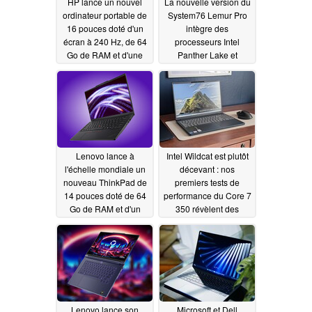
HP lance un nouvel
La nouvelle version du
ordinateur portable de
System76 Lemur Pro
16 pouces doté d'un
intègre des
écran à 240 Hz, de 64
processeurs Intel
Go de RAM et d'une
Panther Lake et
carte graphique Arc
propose deux tailles
B390
d'écran
07/02/2026
07/02/2026
Lenovo lance à
Intel Wildcat est plutôt
l'échelle mondiale un
décevant : nos
nouveau ThinkPad de
premiers tests de
14 pouces doté de 64
performance du Core 7
Go de RAM et d'un
350 révèlent des
châssis léger
résultats plutôt
07/02/2026
modestes
07/02/2026
Lenovo lance son
Microsoft et Dell