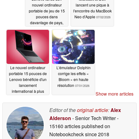
nouvel ordinateur
lancent une pique à
portable de jeu de 15
l'encontre du MacBook
pouces dans
Neo d'Apple
07/02/2026
davantage de pays,
avec jusqu'à 48 Go de
mémoire vidéo
07/02/2026
Le nouvel ordinateur
L'émulateur Dolphin
portable 15 pouces de
corrige les effets «
Lenovo bénéficie d'un
Bloom » en haute
lancement
résolution
07/01/2026
international à plus
Show more articles
grande échelle, doté
d'un écran OLED de 1
100 nits et de 48 Go de
Editor of the
original article
:
Alex
mémoire vidéo
Alderson
- Senior Tech Writer
-
07/01/2026
15160 articles published on
Notebookcheck
since 2018