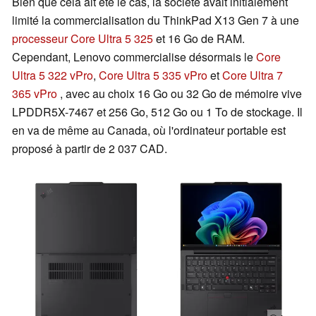
Bien que cela ait été le cas, la société avait initialement
limité la commercialisation du ThinkPad X13 Gen 7 à une
processeur Core Ultra 5 325
et 16 Go de RAM.
Cependant, Lenovo commercialise désormais le
Core
Ultra 5 322 vPro
,
Core Ultra 5 335 vPro
et
Core Ultra 7
365 vPro
, avec au choix 16 Go ou 32 Go de mémoire vive
LPDDR5X-7467 et 256 Go, 512 Go ou 1 To de stockage. Il
en va de même au Canada, où l'ordinateur portable est
proposé à partir de 2 037 CAD.