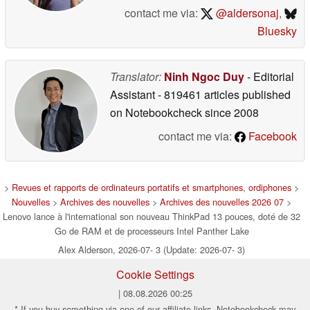
contact me via:
@aldersonaj
,
Bluesky
Translator:
Ninh Ngoc Duy
- Editorial
Assistant
- 819461 articles published
on Notebookcheck
since 2008
contact me via:
Facebook
>
Revues et rapports de ordinateurs portatifs et smartphones, ordiphones
>
Nouvelles
>
Archives des nouvelles
>
Archives des nouvelles 2026 07
>
Lenovo lance à l'international son nouveau ThinkPad 13 pouces, doté de 32
Go de RAM et de processeurs Intel Panther Lake
Alex Alderson, 2026-07- 3 (Update: 2026-07- 3)
Cookie Settings
| 08.08.2026 00:25
* If you buy something via one of our affiliate links, Notebookcheck may