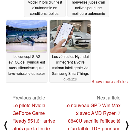
Model Y lors d'un test
nouvelles jupes d'air
d'autonomie en
actives pour une
conditions réelles,
meilleure autonomie
mais les résultats sont
des VE
01/29/2024
ternis par des
performances
médiocres à grande
vitesse
02/15/2024
Le concept S-A2
Les véhicules Hyundai
eVTOL de Hyundai est
s'intègrent à votre
aussi silencieux qu'un
maison intelligente via
lave-vaisselle
Samsung SmartThings
01/16/2024
01/06/2024
Show more articles
Previous article
Next article
Le pilote Nvidia
Le nouveau GPD Win Max
GeForce Game
2 avec AMD Ryzen 7
Ready 551.61 arrive
8840U sacrifie l'efficacité
⟨
⟩
alors que la fin de
d'un faible TDP pour une