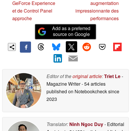
GeForce Experience
augmentation
et de Control Panel
impressionnante des
approche
performances
Add as a preferred
source on Google
Editor of the
original article
:
Triet Le
-
Magazine Writer
- 54 articles
published on Notebookcheck
since
2023
Translator:
Ninh Ngoc Duy
- Editorial