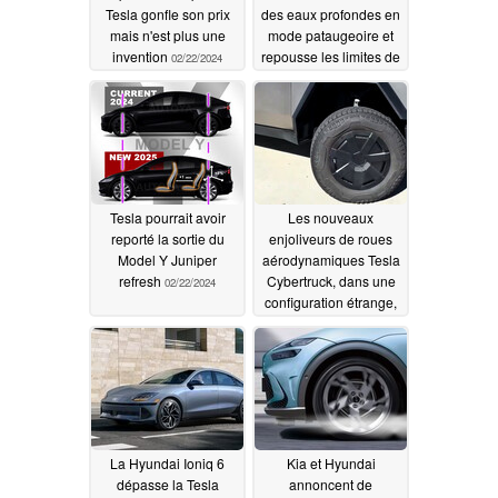
Tesla gonfle son prix
des eaux profondes en
mais n'est plus une
mode pataugeoire et
invention
repousse les limites de
02/22/2024
l'e-pickup
02/22/2024
Tesla pourrait avoir
Les nouveaux
reporté la sortie du
enjoliveurs de roues
Model Y Juniper
aérodynamiques Tesla
refresh
Cybertruck, dans une
02/22/2024
configuration étrange,
font naître des rumeurs
sur la solution aux
enjoliveurs de roues
Cyber qui écrasent les
pneus
02/22/2024
La Hyundai Ioniq 6
Kia et Hyundai
dépasse la Tesla
annoncent de