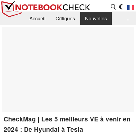
Accueil
Critiques
Nouvelles
...
FAQ
Bibliothèque
Guide d'achat
Recherche
Contact
CheckMag | Les 5 meilleurs VE à venir en
2024 : De Hyundai à Tesla