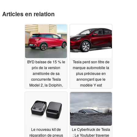
Articles en relation
BYD baisse de 15 % le
Tesla perd son titre de
prix de la version
marque automobile la
améliorée de sa
plus précieuse en
concurrente Tesla
annonçant que le
Model 2, la Dolphin,
modèle Y est
tout en ajoutant des
désormais moins cher
sièges ventilés
qu'une Toyota Prius
hybride
02/23/2024
02/22/2024
Le nouveau kit de
Le Cybertruck de Tesla
réparation de pneus
: Le Youtuber traverse