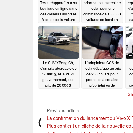
Tesla réapparaît sur sa
principal concurrent de
rep
boutique en ligne dans
Tesla, pour une
d'a
des couleurs assorties
commande de 100 000
m
à celles de la voiture
voitures de location
sa
électriques
de
10/05/2022
10/05/2022
Le SUV XPeng G9,
L'adaptateur CCS de
U
d'un prix abordable de
Tesla débarque au prix
Tes
44 000 $, et le VE du
de 250 dollars pour
co
gouvernement, d'un
permettre à certains
prix de 26 000 $,
propriétaires de
co
mettent Tesla en avant
recharger à Electrify
M
Sh
pour son rapport
America et EVgo
so
qualité-prix en Chine
pou
09/22/2022
09/23/2022
Previous article
La confirmation du lancement du Vivo X 
⟨
Plus contient un cliché de la nouvelle co