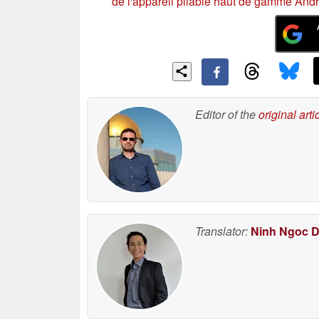
de l'appareil pliable haut de gamme And
Editor of the
original arti
Translator:
Ninh Ngoc 