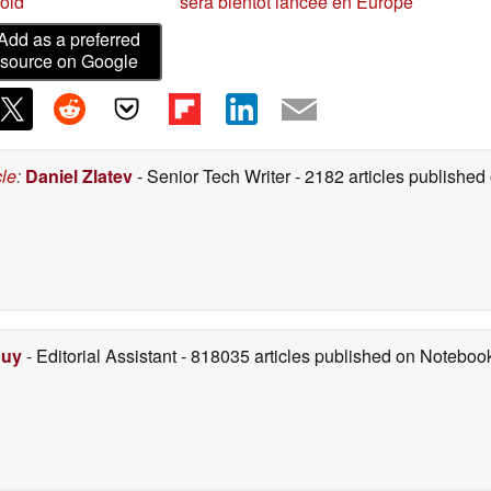
roid
sera bientôt lancée en Europe
Add as a preferred
source on Google
cle
:
Daniel Zlatev
- Senior Tech Writer
- 2182 articles publishe
Duy
- Editorial Assistant
- 818035 articles published on Notebo