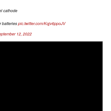
kel cathode
r batteries
pic.twitter.com/Kqjv6ppoJV
ptember 12, 2022