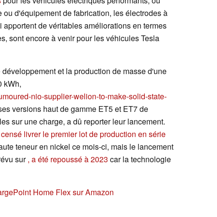
s
pour les véhicules électriques performants, ou
ou d'équipement de fabrication, les électrodes à
ui apportent de véritables améliorations en termes
s, sont encore à venir pour les véhicules Tesla
e développement et la production de masse d'une
50 kWh,
umoured-nio-supplier-welion-to-make-solid-state-
 ses versions haut de gamme ET5 et ET7 de
les sur une charge, a dû reporter leur lancement.
censé livrer le premier lot de production en série
ute teneur en nickel ce mois-ci, mais le lancement
révu sur
, a été repoussé à 2023
car la technologie
argePoint Home Flex sur Amazon