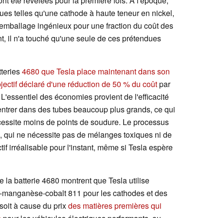
ont été révélées pour la première fois. À l'époque,
ues telles qu'une cathode à haute teneur en nickel,
'emballage ingénieux pour une fraction du coût des
nt, il n'a touché qu'une seule de ces prétendues
tteries
4680 que Tesla place maintenant dans son
jectif déclaré d'une réduction de 50 % du coût
par
 L'essentiel des économies provient de l'efficacité
 entrer dans des tubes beaucoup plus grands, ce qui
cessite moins de points de soudure. Le processus
, qui ne nécessite pas de mélanges toxiques ni de
tif irréalisable pour l'instant, même si Tesla espère
 la batterie 4680 montrent que Tesla utilise
el-manganèse-cobalt 811 pour les cathodes et des
soit à cause du prix
des matières premières qui