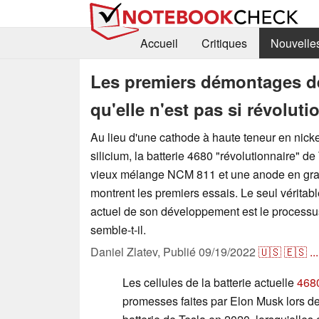
Accueil
Critiques
Nouvelle
Les premiers démontages de 
qu'elle n'est pas si révolut
Au lieu d'une cathode à haute teneur en nick
silicium, la batterie 4680 "révolutionnaire" de
vieux mélange NCM 811 et une anode en gra
montrent les premiers essais. Le seul véritab
actuel de son développement est le processu
semble-t-il.
Daniel Zlatev,
Publié
09/19/2022
🇺🇸
🇪🇸
...
Les cellules de la batterie actuelle
468
promesses faites par Elon Musk lors de