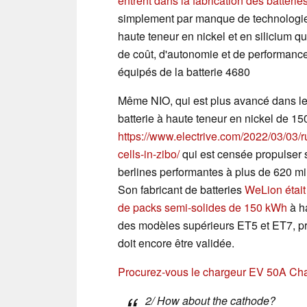
entrent dans la fabrication des batterie
simplement par manque de technologie 
haute teneur en nickel et en silicium q
de coût, d'autonomie et de performance
équipés de la batterie 4680
Même NIO, qui est plus avancé dans l
batterie à haute teneur en nickel de 1
https://www.electrive.com/2022/03/03/r
cells-in-zibo/
qui est censée propulser
berlines performantes à plus de 620 mi
Son fabricant de batteries
WeLion était 
de packs semi-solides de 150 kWh
à ha
des modèles supérieurs ET5 et ET7, p
doit encore être validée.
Procurez-vous le chargeur EV 50A Ch
2/ How about the cathode?