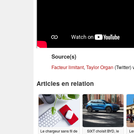
Source(s)
Facteur limitant
,
Taylor Organ
(Twitter) 
Articles en relation
Le chargeur sans fil de
SIXT choisit BYD, le
Le