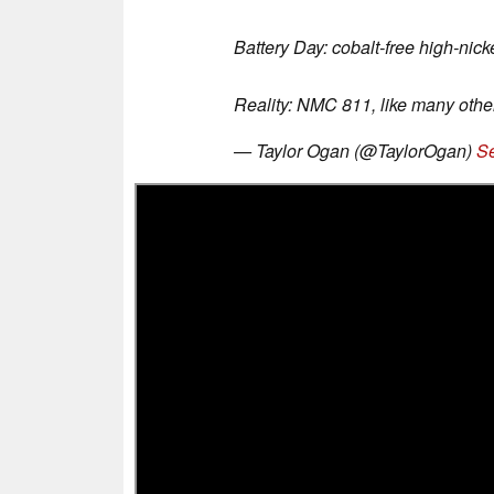
Battery Day: cobalt-free high-nic
Reality: NMC 811, like many othe
— Taylor Ogan (@TaylorOgan)
Se