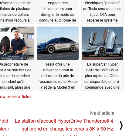
résentent un chiffre
engage des
électriques "pincées"
ffaires de plusieurs
influenceurs pour
de Tesla sera une mise
illiards de dollars
dénigrer le mode de
à jour OTA pour
ns avoir recours à
conduite autonome de
réparer le système
s "hommes tubes"
Tesla à 100 dollars
d'inversion
09/24/2022
l'unité
09/28/2022
09/27/2022
n propriétaire de
Tesla offre une
La supercar Hyper
la a vu son bras de
subvention pour la
SSR de 1225 CV la
mmande se briser
réduction du prix de
plus rapide de Chine
pendant qu'il
l'assurance de la Mode
est disponible en pré-
nduisait, alors que
Y et de la Model 3 en
commande avec une
eyle propose une
Chine, alors qu'elle
accélération de Tesla
ow more articles
lution de rechange
sévit contre les salles
Roadster et le prix de
r les joints à rotule
d'exposition coûteuses
Lucid Air
09/17/2022
d'origine
09/21/2022
09/17/2022
Next article
Fold
La station d'accueil HyperDrive Thunderbolt 4,
⟩
uleur
qui prend en charge les écrans 8K à 60 Hz,