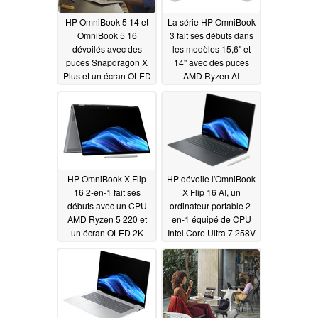
HP OmniBook 5 14 et
La série HP OmniBook
OmniBook 5 16
3 fait ses débuts dans
dévoilés avec des
les modèles 15,6'' et
puces Snapdragon X
14'' avec des puces
Plus et un écran OLED
AMD Ryzen AI
05/19/2025
03/18/2025
HP OmniBook X Flip
HP dévoile l'OmniBook
16 2-en-1 fait ses
X Flip 16 AI, un
débuts avec un CPU
ordinateur portable 2-
AMD Ryzen 5 220 et
en-1 équipé de CPU
un écran OLED 2K
Intel Core Ultra 7 258V
et d'un écran OLED 3K
03/18/2025
03/18/2025