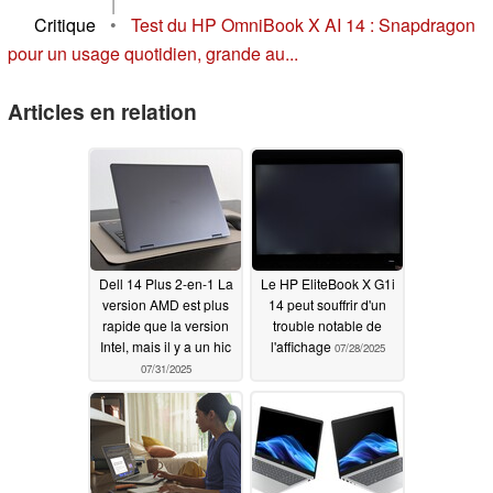
|
Critique
•
Test du HP OmniBook X AI 14 : Snapdragon
pour un usage quotidien, grande au...
Articles en relation
Dell 14 Plus 2-en-1 La
Le HP EliteBook X G1i
version AMD est plus
14 peut souffrir d'un
rapide que la version
trouble notable de
Intel, mais il y a un hic
l'affichage
07/28/2025
07/31/2025