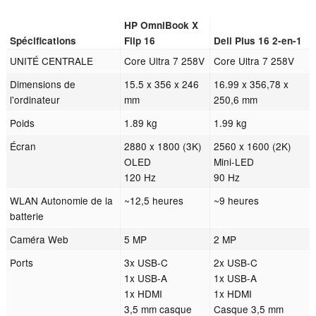
HP OmniBook X
Spécifications
Flip 16
Dell Plus 16 2-en-1
UNITÉ CENTRALE
Core Ultra 7 258V
Core Ultra 7 258V
Dimensions de
15.5 x 356 x 246
16.99 x 356,78 x
l'ordinateur
mm
250,6 mm
Poids
1.89 kg
1.99 kg
Écran
2880 x 1800 (3K)
2560 x 1600 (2K)
OLED
Mini-LED
120 Hz
90 Hz
WLAN Autonomie de la
~12,5 heures
~9 heures
batterie
Caméra Web
5 MP
2 MP
Ports
3x USB-C
2x USB-C
1x USB-A
1x USB-A
1x HDMI
1x HDMI
3,5 mm casque
Casque 3,5 mm