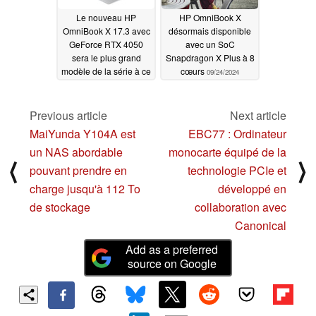
Le nouveau HP
HP OmniBook X
OmniBook X 17.3 avec
désormais disponible
GeForce RTX 4050
avec un SoC
sera le plus grand
Snapdragon X Plus à 8
modèle de la série à ce
cœurs
09/24/2024
jour
03/18/2025
Previous article
Next article
MaiYunda Y104A est
EBC77 : Ordinateur
un NAS abordable
monocarte équipé de la
⟨
⟩
pouvant prendre en
technologie PCIe et
charge jusqu'à 112 To
développé en
de stockage
collaboration avec
Canonical
Add as a preferred
source on Google