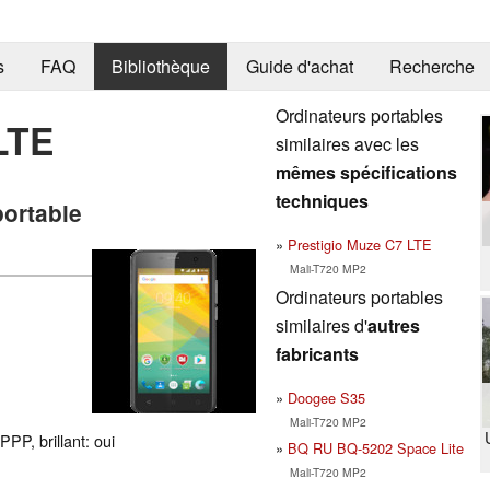
s
FAQ
Bibliothèque
Guide d'achat
Recherche
Ordinateurs portables
LTE
similaires avec les
mêmes spécifications
techniques
portable
Prestigio Muze C7 LTE
Mali-T720 MP2
Ordinateurs portables
similaires d'
autres
fabricants
Doogee S35
Mali-T720 MP2
PP, brillant: oui
BQ RU BQ-5202 Space Lite
Mali-T720 MP2