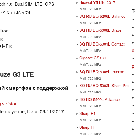
Huawei Y5 Lite 2017
tooth 4.0, Dual SIM, LTE, GPS
Mali-T720 MP2
T
: 9.6 x 146 x 74
BQ RU BQ-5206L Balance
Mali-T720 MP2
llow
BQ RU BQ-5008L Brave
Mali-T720 MP2
ix
BQ RU BQ-5001L Contact
3 MPix
b
Mali-T720 MP2
Gigaset GS180
Mali-T720 MP2
p
BQ RU BQ-5005L Intense
 Muze G3 LTE
Mali-T720 MP2
BQ RU BQ-5003L Shark Pro
пный смартфон с поддержкой
Mali-T720 MP2
BQ BQ-5500L Advance
g version
Mali-T720 MP2
ille moyenne, Date: 09/11/2017
Sharp R1
Mali-T720 MP2
Sharp Pi
Mali-T720 MP2