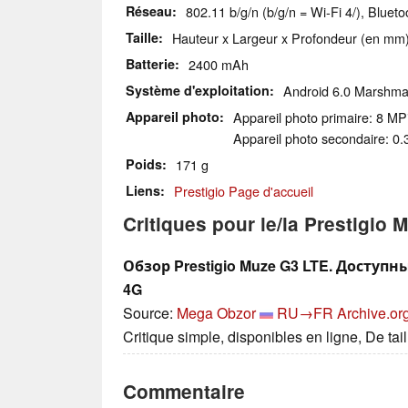
Réseau
802.11 b/g/n (b/g/n = Wi-Fi 4/), Blue
Taille
Hauteur x Largeur x Profondeur (en mm)
Batterie
2400 mAh
Système d'exploitation
Android 6.0 Marshma
Appareil photo
Appareil photo primaire: 8 MP
Appareil photo secondaire: 0.
Poids
171 g
Liens
Prestigio Page d'accueil
Critiques pour le/la Prestigio
Обзор Prestigio Muze G3 LTE. Досту
4G
Source:
Mega Obzor
RU→FR
Archive.or
Critique simple, disponibles en ligne, De ta
Commentaire