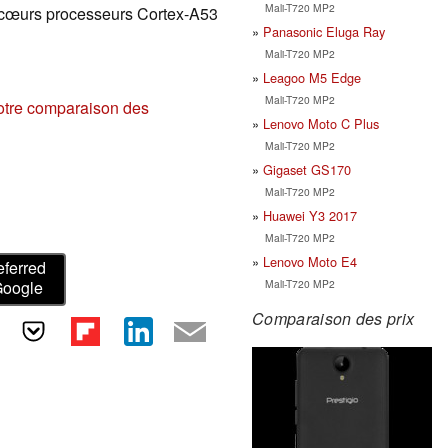
Mali-T720 MP2
 cœurs processeurs Cortex-A53
Panasonic Eluga Ray
Mali-T720 MP2
Leagoo M5 Edge
Mali-T720 MP2
otre comparaison des
Lenovo Moto C Plus
Mali-T720 MP2
Gigaset GS170
Mali-T720 MP2
Huawei Y3 2017
Mali-T720 MP2
Lenovo Moto E4
eferred
Mali-T720 MP2
Google
Comparaison des prix