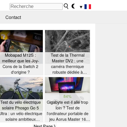
▼
Contact
Mobapad M12S :
Test de la Thermal
meilleur que les Joy-
Master DV2 : une
Cons de la Switch 2
caméra thermique
d'origine ?
robuste dédiée à
l'observation des
oiseaux, dotée d'un
écran tactile de 5
pouces
84%
Test du vélo électrique
Gigabyte est-il allé trop
solaire Phosgo Go 5
loin ? Test de
Ultra : un vélo électrique
l'ordinateur portable de
solaire ambitieux
jeu Aorus Master 16
présentant quelques
équipé d'un processeur
Next Page ⟩