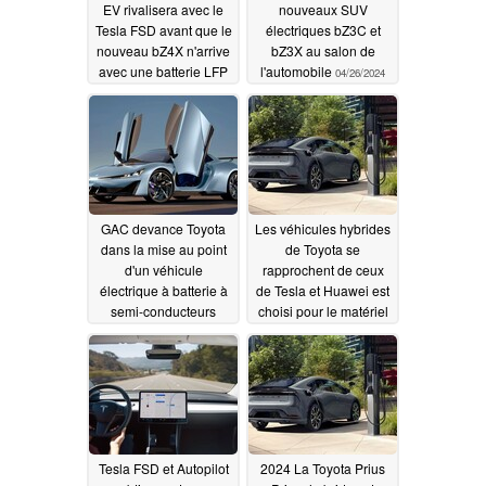
EV rivalisera avec le
nouveaux SUV
Tesla FSD avant que le
électriques bZ3C et
nouveau bZ4X n'arrive
bZ3X au salon de
avec une batterie LFP
l'automobile
04/26/2024
permettant de réduire
les coûts de 40 %
06/29/2024
GAC devance Toyota
Les véhicules hybrides
dans la mise au point
de Toyota se
d'un véhicule
rapprochent de ceux
électrique à batterie à
de Tesla et Huawei est
semi-conducteurs
choisi pour le matériel
d'une autonomie de
des véhicules
600 miles grâce à une
électriques à conduite
percée dans le
autonome
04/10/2024
domaine des cellules
de grande capacité
04/12/2024
Tesla FSD et Autopilot
2024 La Toyota Prius