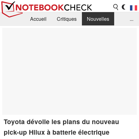
Accueil
Critiques
Nouvelles
...
FAQ
Bibliothèque
Guide d'achat
Recherche
Contact
Toyota dévoile les plans du nouveau
pick-up Hilux à batterie électrique