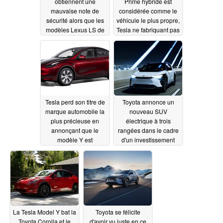
obtiennent une
Prime hybride est
mauvaise note de
considérée comme le
sécurité alors que les
véhicule le plus propre,
modèles Lexus LS de
Tesla ne fabriquant pas
Toyota ont le meilleur
les voitures les plus
système d'aide à la
vertes
03/01/2024
conduite
03/13/2024
Tesla perd son titre de
Toyota annonce un
marque automobile la
nouveau SUV
plus précieuse en
électrique à trois
annonçant que le
rangées dans le cadre
modèle Y est
d'un investissement
désormais moins cher
02/08/2024
qu'une Toyota Prius
hybride
02/22/2024
La Tesla Model Y bat la
Toyota se félicite
Toyota Corolla et le
d'avoir vu juste en ce