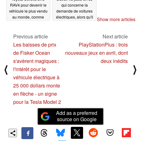
RAV4 pour devenir le
qui concerne la
véhicule le plus vendu
demande de voitures
au monde, comme
électriques, alors qu'il
Show more articles
l'avait prédit Elon Musk
prévoit un mélange de
véhicules hybrides ou
01/30/2024
à moteur à combustion
Previous article
Next article
interne de 70 %
Les baisses de prix
PlayStationPlus : trois
01/24/2024
de Fisker Ocean
nouveaux jeux en avril, dont
s'avèrent magiques :
deux inédits
⟨
⟩
l'intérêt pour le
véhicule électrique à
25 000 dollars monte
en flèche - un signe
pour la Tesla Model 2
Add as a preferred
source on Google