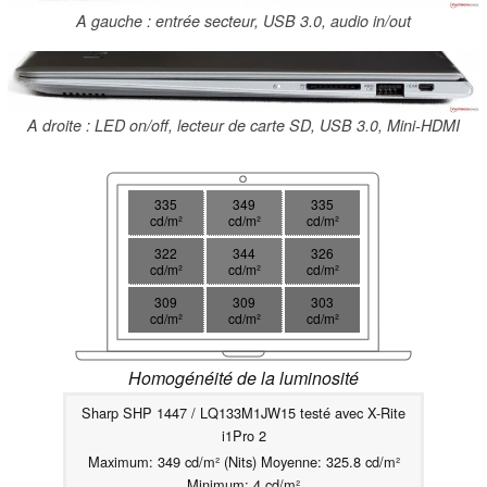
A gauche : entrée secteur, USB 3.0, audio in/out
A droite : LED on/off, lecteur de carte SD, USB 3.0, Mini-HDMI
335
349
335
cd/m²
cd/m²
cd/m²
322
344
326
cd/m²
cd/m²
cd/m²
309
309
303
cd/m²
cd/m²
cd/m²
Homogénéité de la luminosité
Sharp SHP 1447 / LQ133M1JW15 testé avec X-Rite
i1Pro 2
Maximum: 349 cd/m² (Nits) Moyenne: 325.8 cd/m²
Minimum: 4 cd/m²