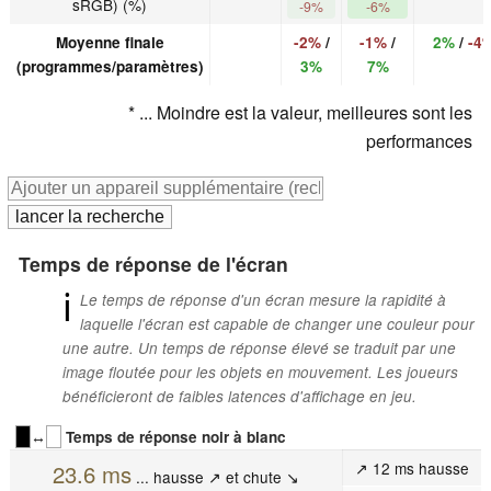
sRGB) (%)
-9%
-6%
Moyenne finale
-2%
/
-1%
/
2%
/
-4
(programmes/paramètres)
3%
7%
* ... Moindre est la valeur, meilleures sont les
performances
Temps de réponse de l'écran
ℹ
Le temps de réponse d'un écran mesure la rapidité à
laquelle l'écran est capable de changer une couleur pour
une autre. Un temps de réponse élevé se traduit par une
image floutée pour les objets en mouvement. Les joueurs
bénéficieront de faibles latences d'affichage en jeu.
↔
Temps de réponse noir à blanc
↗ 12 ms hausse
23.6 ms
... hausse ↗ et chute ↘