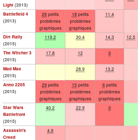
Light
(2013)
Battlefield 4
29
petits
18
petits
11.4
(2013)
problèmes
problèmes
graphiques
graphiques
Dirt Rally
119.2
30.4
14.3
12.5
(2015)
The Witcher 3
17.8
12
0
(2015)
Mad Max
28.9
13.2
(2015)
Anno 2205
29
petits
15
petits
6
petits
(2015)
problèmes
problèmes
problèmes
graphiques
graphiques
graphiques
Star Wars
40.2
22.9
0
Battlefront
(2015)
Assassin's
4.9
Creed