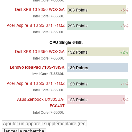
Dell XPS 13 9350 WQXGA
303
Points
-5%
Intel Core i7-6560U
Acer Aspire S 13 S5-371-71QZ
293
Points
-8%
Intel Core i7-6500U
CPU Single 64Bit
Dell XPS 13 9350 WQXGA
132
Points
+2%
Intel Core i7-6560U
Lenovo IdeaPad 710S-13ISK
130
Points
Intel Core i7-6560U
Acer Aspire S 13 S5-371-71QZ
129
Points
-1%
Intel Core i7-6500U
Asus Zenbook UX305UA-
123
Points
-5%
FC040T
Intel Core i7-6500U