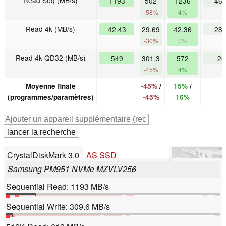
Read Seq (MB/s)
1193
502
1236
46
-58%
4%
Read 4k (MB/s)
42.43
29.69
42.36
28
-30%
0%
Read 4k QD32 (MB/s)
549
301.3
572
2
-45%
4%
Moyenne finale
-45%
/
15%
/
(programmes/paramètres)
-45%
16%
CrystalDiskMark 3.0
AS SSD
Samsung PM951 NVMe MZVLV256
Sequential Read: 1193 MB/s
Sequential Write: 309.6 MB/s