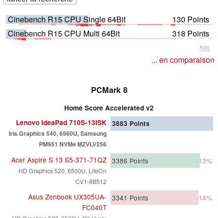
Cinebench R15 CPU Single 64Bit
130 Points
Cinebench R15 CPU Multi 64Bit
318 Points
Aide
... en comparaison
PCMark 8
Home Score Accelerated v2
Lenovo IdeaPad 710S-13ISK
3883
Points
Iris Graphics 540, 6560U, Samsung
PM951 NVMe MZVLV256
Acer Aspire S 13 S5-371-71QZ
3386
Points
-13%
HD Graphics 520, 6500U, LiteOn
CV1-8B512
Asus Zenbook UX305UA-
3341
Points
-14%
FC040T