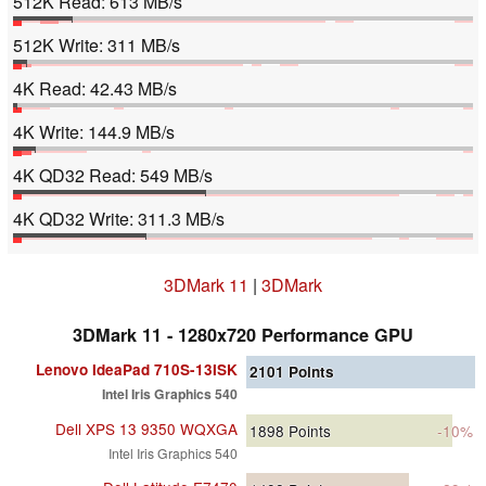
512K Read: 613 MB/s
512K Write: 311 MB/s
4K Read: 42.43 MB/s
4K Write: 144.9 MB/s
4K QD32 Read: 549 MB/s
4K QD32 Write: 311.3 MB/s
3DMark 11
|
3DMark
3DMark 11 - 1280x720 Performance GPU
Lenovo IdeaPad 710S-13ISK
2101
Points
Intel Iris Graphics 540
Dell XPS 13 9350 WQXGA
1898
Points
-10%
Intel Iris Graphics 540