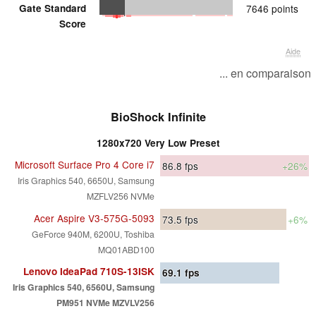
Gate Standard
7646 points
Score
Aide
... en comparaison
BioShock Infinite
1280x720 Very Low Preset
Microsoft Surface Pro 4 Core i7
86.8
fps
+26%
Iris Graphics 540, 6650U, Samsung
MZFLV256 NVMe
Acer Aspire V3-575G-5093
73.5
fps
+6%
GeForce 940M, 6200U, Toshiba
MQ01ABD100
Lenovo IdeaPad 710S-13ISK
69.1
fps
Iris Graphics 540, 6560U, Samsung
PM951 NVMe MZVLV256