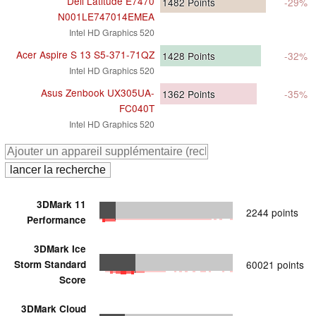
Dell Latitude E7470
1482
Points
-29%
N001LE747014EMEA
Intel HD Graphics 520
Acer Aspire S 13 S5-371-71QZ
1428
Points
-32%
Intel HD Graphics 520
Asus Zenbook UX305UA-
1362
Points
-35%
FC040T
Intel HD Graphics 520
3DMark 11
2244 points
Performance
3DMark Ice
Storm Standard
60021 points
Score
3DMark Cloud