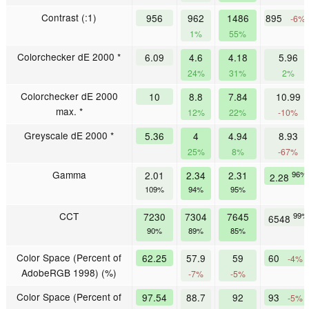
Contrast (:1)
956
962
1486
895
-6%
1%
55%
Colorchecker dE 2000 *
6.09
4.6
4.18
5.96
24%
31%
2%
Colorchecker dE 2000
10
8.8
7.84
10.99
max. *
12%
22%
-10%
Greyscale dE 2000 *
5.36
4
4.94
8.93
25%
8%
-67%
Gamma
2.01
2.34
2.31
96%
2.28
109%
94%
95%
CCT
7230
7304
7645
99%
6548
90%
89%
85%
Color Space (Percent of
62.25
57.9
59
60
-4%
AdobeRGB 1998) (%)
-7%
-5%
Color Space (Percent of
97.54
88.7
92
93
-5%