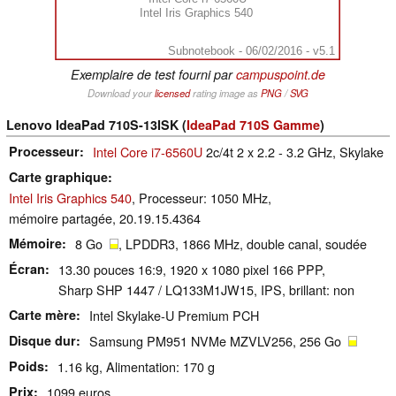
Intel Iris Graphics 540
Subnotebook - 06/02/2016 - v5.1
Exemplaire de test fourni par
campuspoint.de
Download your
licensed
rating image as
PNG
/
SVG
Lenovo IdeaPad 710S-13ISK (
IdeaPad 710S Gamme
)
Processeur
Intel Core i7-6560U
2c/4t 2 x 2.2 - 3.2 GHz, Skylake
Carte graphique
Intel Iris Graphics 540
, Processeur: 1050 MHz,
mémoire partagée, 20.19.15.4364
Mémoire
8 Go
, LPDDR3, 1866 MHz, double canal, soudée
Écran
13.30 pouces 16:9, 1920 x 1080 pixel 166 PPP,
Sharp SHP 1447 / LQ133M1JW15, IPS, brillant: non
Carte mère
Intel Skylake-U Premium PCH
Disque dur
Samsung PM951 NVMe MZVLV256, 256 Go
Poids
1.16 kg, Alimentation: 170 g
Prix
1099 euros