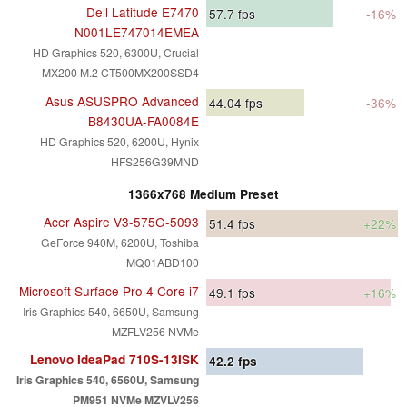
Dell Latitude E7470
57.7
fps
-16%
N001LE747014EMEA
HD Graphics 520, 6300U, Crucial
MX200 M.2 CT500MX200SSD4
Asus ASUSPRO Advanced
44.04
fps
-36%
B8430UA-FA0084E
HD Graphics 520, 6200U, Hynix
HFS256G39MND
1366x768 Medium Preset
Acer Aspire V3-575G-5093
51.4
fps
+22%
GeForce 940M, 6200U, Toshiba
MQ01ABD100
Microsoft Surface Pro 4 Core i7
49.1
fps
+16%
Iris Graphics 540, 6650U, Samsung
MZFLV256 NVMe
Lenovo IdeaPad 710S-13ISK
42.2
fps
Iris Graphics 540, 6560U, Samsung
PM951 NVMe MZVLV256