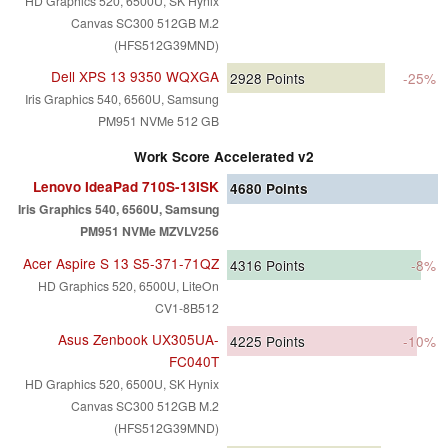
HD Graphics 520, 6500U, SK Hynix
Canvas SC300 512GB M.2
(HFS512G39MND)
Dell XPS 13 9350 WQXGA
2928
Points
-25%
Iris Graphics 540, 6560U, Samsung
PM951 NVMe 512 GB
Work Score Accelerated v2
Lenovo IdeaPad 710S-13ISK
4680
Points
Iris Graphics 540, 6560U, Samsung
PM951 NVMe MZVLV256
Acer Aspire S 13 S5-371-71QZ
4316
Points
-8%
HD Graphics 520, 6500U, LiteOn
CV1-8B512
Asus Zenbook UX305UA-
4225
Points
-10%
FC040T
HD Graphics 520, 6500U, SK Hynix
Canvas SC300 512GB M.2
(HFS512G39MND)