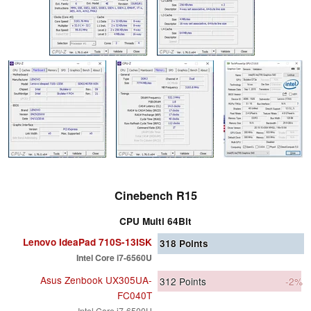
Cinebench R15
CPU Multi 64Bit
Lenovo IdeaPad 710S-13ISK
318
Points
Intel Core i7-6560U
Asus Zenbook UX305UA-
312
Points
-2%
FC040T
Intel Core i7-6500U