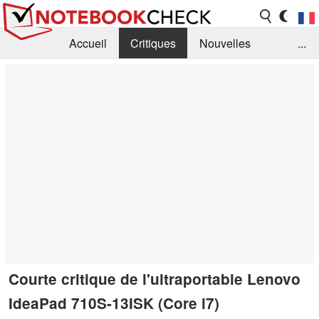
Accueil
Critiques
Nouvelles
...
FAQ
Bibliothèque
Guide d'achat
Recherche
Contact
Courte critique de l'ultraportable Lenovo
IdeaPad 710S-13ISK (Core i7)