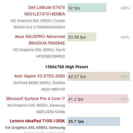
Dell Latitude E7470
32
fps
-24%
N001LE747014EMEA
HD Graphics 520, 6300U, Crucial
MX200 M.2 CT500MX200SSD4
Asus ASUSPRO Advanced
23.58
fps
-44%
B8430UA-FA0084E
HD Graphics 520, 6200U, Hynix
HFS256G39MND
1366x768 High Preset
Acer Aspire V3-575G-5093
42.27
fps
+18%
GeForce 940M, 6200U, Toshiba
MQ01ABD100
Microsoft Surface Pro 4 Core i7
41.2
fps
+15%
Iris Graphics 540, 6650U, Samsung
MZFLV256 NVMe
Lenovo IdeaPad 710S-13ISK
35.7
fps
Iris Graphics 540, 6560U, Samsung