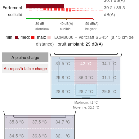
30.1 dB(A)
Fortement
39.2 / 39.3
sollicité
dB(A)
30 dB
40 dB(A)
50 dB(A)
silencieux
audible
bruyant
min:
, med:
, max:
ECM8000 + Voltcraft SL-451 (à 15 cm de
distance)
bruit ambiant: 29 dB(A)
A pleine charge
31.5 °C
42 °C
34.1 °C
Au repos/à faible charge
29.8 °C
36.3 °C
31.1 °C
28.8 °C
28.7 °C
29.8 °C
Maximum: 42 °C
Moyenne: 32.5 °C
35.8 °C
37.5 °C
34.7 °C
34.5 °C
36.8 °C
32.1 °C