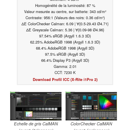
Homogénéité de la luminosité: 87 %
Valeur mesurée au centre, sur batterie: 343 cd/m²
Contraste: 956:1 (Valeurs des noirs: 0.36 cd/m²)
ΔE ColorChecker Calman: 6.09 | ∀{0.5-29.43 Ø4.71}
ΔE Greyscale Calman: 5.36 | ∀{0.09-98 Ø4.96}
97.54% sRGB (Argyll 1.6.3 3D)
62.25% AdobeRGB 1998 (Argyll 1.6.3 3D)
68.4% AdobeRGB 1998 (Argyll 3D)
97.5% sRGB (Argyll 3D)
66.4% Display P3 (Argyll 3D)
Gamma: 2.01
CCT: 7230 K
Download Profil ICC (X-Rite i1Pro 2)
Echelle de gris CalMAN
ColorChecker CalMAN