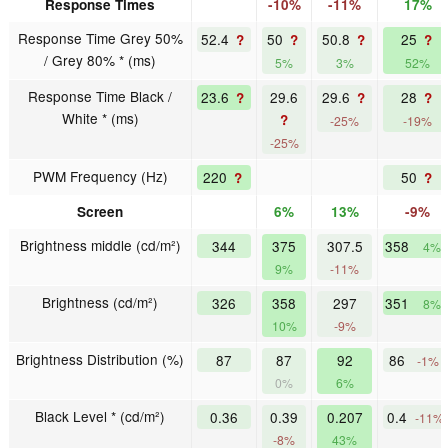
Response Times
-10%
-11%
17%
Response Time Grey 50%
52.4
50
50.8
25
?
?
?
?
/ Grey 80% * (ms)
5%
3%
52%
Response Time Black /
23.6
29.6
29.6
28
?
?
?
White * (ms)
?
-25%
-19%
-25%
PWM Frequency (Hz)
220
50
?
?
Screen
6%
13%
-9%
Brightness middle (cd/m²)
344
375
307.5
358
4%
9%
-11%
Brightness (cd/m²)
326
358
297
351
8%
10%
-9%
Brightness Distribution (%)
87
87
92
86
-1%
0%
6%
Black Level * (cd/m²)
0.36
0.39
0.207
0.4
-11%
-8%
43%