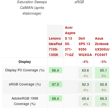
Saturation Sweeps
sRGB
CalMAN (après
étalonnage)
Acer
Aspire
Lenovo
S 13
Dell
Asus
IdeaPad
S5-
XPS 13
Zenbook
710S-
371-
9350
UX305UA
13ISK
71QZ
WQXGA
FC040T
Display
-4%
-3%
Display P3 Coverage (%)
66.4
63.6
65.1
-4%
-2%
sRGB Coverage (%)
97.5
92.3
92.8
-5%
-5%
AdobeRGB 1998
68.4
65.4
66.3
Coverage (%)
-4%
-3%