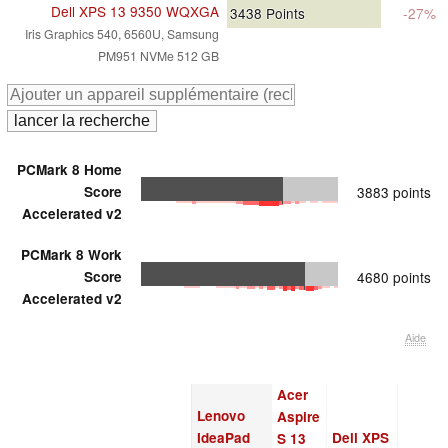
Dell XPS 13 9350 WQXGA
3438
Points
-27%
Iris Graphics 540, 6560U, Samsung
PM951 NVMe 512 GB
PCMark 8 Home
Score
3883 points
Accelerated v2
PCMark 8 Work
Score
4680 points
Accelerated v2
Aide
Acer
Lenovo
Aspire
IdeaPad
Dell XPS
S 13