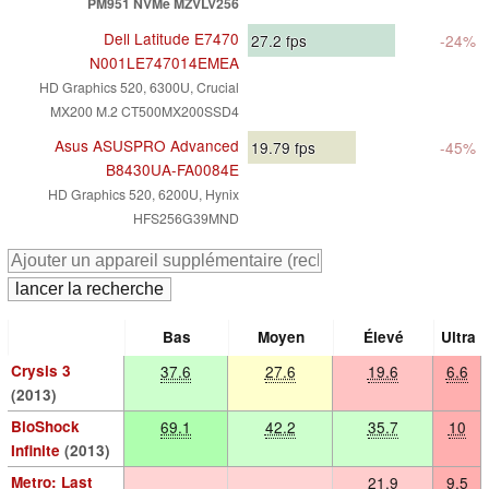
PM951 NVMe MZVLV256
Dell Latitude E7470
27.2
fps
-24%
N001LE747014EMEA
HD Graphics 520, 6300U, Crucial
MX200 M.2 CT500MX200SSD4
Asus ASUSPRO Advanced
19.79
fps
-45%
B8430UA-FA0084E
HD Graphics 520, 6200U, Hynix
HFS256G39MND
Bas
Moyen
Élevé
Ultra
Crysis 3
37.6
27.6
19.6
6.6
(2013)
BioShock
69.1
42.2
35.7
10
Infinite
(2013)
Metro: Last
21.9
9.5