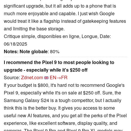
significant upgrade, but it all adds up to a phone that is
much more enjoyable and capable. I just wish Google
would treat it like a flagship instead of gatekeeping features
and limiting the base storage.
Critique simple, disponibles en ligne, Longue, Date:
06/18/2025
Notes:
Note globale
: 80%
I recommend the Pixel 9 to most people looking to
upgrade - especially while it's $250 off
Source:
Zdnet.com
EN→FR
If your budget is $800, it's hard not to recommend Google's
Pixel 9, especially while it's on sale at $250 off. Sure, the
Samsung Galaxy S24 is a tough competitor, but I actually
think this is the better buy. It gives you access to some
useful new AI features, and you get all the perks of the Pixel
experience, like excellent software, display quality, and
cameras. The Pixel 9 Pro and Pixel 9 Pro XL models may