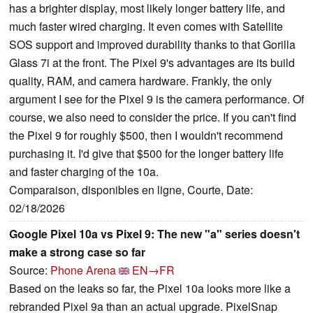
has a brighter display, most likely longer battery life, and
much faster wired charging. It even comes with Satellite
SOS support and improved durability thanks to that Gorilla
Glass 7i at the front. The Pixel 9's advantages are its build
quality, RAM, and camera hardware. Frankly, the only
argument I see for the Pixel 9 is the camera performance. Of
course, we also need to consider the price. If you can't find
the Pixel 9 for roughly $500, then I wouldn't recommend
purchasing it. I'd give that $500 for the longer battery life
and faster charging of the 10a.
Comparaison, disponibles en ligne, Courte, Date:
02/18/2026
Google Pixel 10a vs Pixel 9: The new "a" series doesn't
make a strong case so far
Source:
Phone Arena
EN→FR
Based on the leaks so far, the Pixel 10a looks more like a
rebranded Pixel 9a than an actual upgrade. PixelSnap