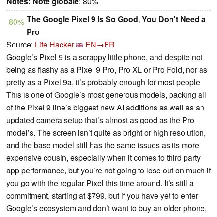
Notes:
Note globale
: 80%
The Google Pixel 9 Is So Good, You Don't Need a
80%
Pro
Source:
Life Hacker
EN→FR
Google’s Pixel 9 is a scrappy little phone, and despite not
being as flashy as a Pixel 9 Pro, Pro XL or Pro Fold, nor as
pretty as a Pixel 9a, it’s probably enough for most people.
This is one of Google’s most generous models, packing all
of the Pixel 9 line’s biggest new AI additions as well as an
updated camera setup that’s almost as good as the Pro
model’s. The screen isn’t quite as bright or high resolution,
and the base model still has the same issues as its more
expensive cousin, especially when it comes to third party
app performance, but you’re not going to lose out on much if
you go with the regular Pixel this time around. It’s still a
commitment, starting at $799, but if you have yet to enter
Google’s ecosystem and don’t want to buy an older phone,