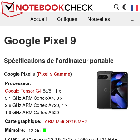
Accueil
Critiques
Nouvelles
...
FAQ
Bibliothèque
Guide d'achat
Google Pixel 9
Recherche
Contact
Spécifications de l'ordinateur portable
Google Pixel 9 (
Pixel 9 Gamme
)
Processeur
Google Tensor G4
8c/8t, 1 x
3.1 GHz ARM Cortex-X4, 3 x
2.6 GHz ARM Cortex-A720, 4 x
1.9 GHz ARM Cortex-A520
Carte graphique
ARM Mali-G715 MP7
Mémoire
12 Go
Écran
6.30 pouces 20.2:9, 2424 x 1080 pixel 421 PPP,