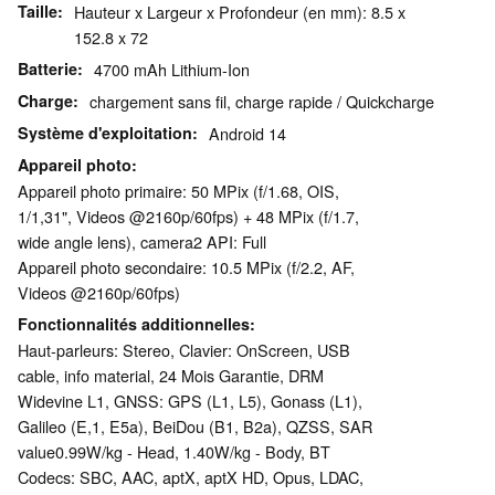
Taille
Hauteur x Largeur x Profondeur (en mm): 8.5 x
152.8 x 72
Batterie
4700 mAh Lithium-Ion
Charge
chargement sans fil, charge rapide / Quickcharge
Système d'exploitation
Android 14
Appareil photo
Appareil photo primaire: 50 MPix (f/​1.68, OIS,
1/1,31", Videos @2160p/​60fps) + 48 MPix (f/​1.7,
wide angle lens), camera2 API: Full
Appareil photo secondaire: 10.5 MPix (f/2.2, AF,
Videos @2160p/​60fps)
Fonctionnalités additionnelles
Haut-parleurs: Stereo, Clavier: OnScreen, USB
cable, info material, 24 Mois Garantie, DRM
Widevine L1, GNSS: GPS (L1, L5), Gonass (L1),
Galileo (E,1, E5a), BeiDou (B1, B2a), QZSS, SAR
value0.99W/​kg - Head, 1.40W/​kg - Body, BT
Codecs: SBC, AAC, aptX, aptX HD, Opus, LDAC,