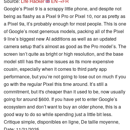
Source:
Life Hacker
EN→FR
Google’s Pixel 9 is a scrappy little phone, and despite not
being as flashy as a Pixel 9 Pro or Pixel 10, nor as pretty as
a Pixel 9a, it’s probably enough for most people. This is one
of Google’s most generous models, packing all of the Pixel
9 line’s biggest new AI additions as well as an updated
camera setup that’s almost as good as the Pro model’s. The
screen isn’t quite as bright or high resolution, and the base
model still has the same issues as its more expensive
cousin, especially when it comes to third party app
performance, but you’re not going to lose out on much if you
go with the regular Pixel this time around. It’s still a
commitment, but it's cheaper than it used to be, now usually
going for around $600. If you have yet to enter Google’s
ecosystem and don’t want to buy an older phone, this is a
good way to do so while spending just a little bit less.
Critique simple, disponibles en ligne, De taille moyenne,
Date: 11/21/2025