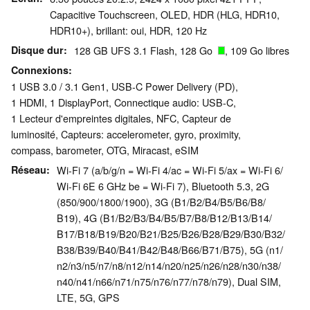
Capacitive Touchscreen, OLED, HDR (HLG, HDR10,
HDR10+), brillant: oui, HDR, 120 Hz
Disque dur
128 GB UFS 3.1 Flash, 128 Go
, 109 Go libres
Connexions
1 USB 3.0 / 3.1 Gen1, USB-C Power Delivery (PD),
1 HDMI, 1 DisplayPort, Connectique audio: USB-C,
1 Lecteur d'empreintes digitales, NFC, Capteur de
luminosité, Capteurs: accelerometer, gyro, proximity,
compass, barometer, OTG, Miracast, eSIM
Réseau
Wi-Fi 7 (a/b/g/n = Wi-Fi 4/ac = Wi-Fi 5/ax = Wi-Fi 6/
Wi-Fi 6E 6 GHz be = Wi-Fi 7), Bluetooth 5.3, 2G
(850/​900/​1800/​1900), 3G (B1/​B2/​B4/​B5/​B6/​B8/​
B19), 4G (B1/​B2/​B3/​B4/​B5/​B7/​B8/​B12/​B13/​B14/​
B17/​B18/​B19/​B20/​B21/​B25/​B26/​B28/​B29/​B30/​B32/​
B38/​B39/​B40/​B41/​B42/​B48/​B66/​B71/​B75), 5G (n1/​
n2/​n3/​n5/​n7/​n8/​n12/​n14/​n20/​n25/​n26/​n28/​n30/​n38/​
n40/​n41/​n66/​n71/​n75/​n76/​n77/​n78/​n79), Dual SIM,
LTE, 5G, GPS