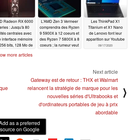
souffre encore de
l'envie du nombre de
cœurs
09/20/2020
D Radeon RX 6000
L'AMD Zen 3 Vermeer
Les ThinkPad X1
eries : Jusqu'à 80
comprendra des Ryzen
Titanium et X1 Nano
ités centrales avec
9 5900X à 12 coeurs et
de Lenovo font leur
 interface mémoire
des Ryzen 7 5800X à 8
apparition sur Youtube
256 bits, 128 Mo de
coeurs ; la rumeur veut
09/17/2020
he à l'infini, un TDP
qu'il se concentre sur
ow more articles
de 300 W et des
l'amélioration de la
esses d'horloge GPU
durabilité des vitesses
our PlayStation 5
de pointe
09/17/2020
Next article
09/17/2020
Gateway est de retour : THX et Walmart
ique
relancent la stratégie de marque pour les
⟩
nouvelles séries d'Ultrabooks et
d'ordinateurs portables de jeu à prix
abordable
Add as a preferred
source on Google