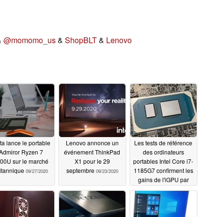
&
@momomo_us
&
ShopBLT
&
Lenovo
ta lance le portable
Lenovo annonce un
Les tests de référence
Admiror Ryzen 7
événement ThinkPad
des ordinateurs
00U sur le marché
X1 pour le 29
portables Intel Core i7-
itannique
septembre
1185G7 confirment les
09/27/2020
09/23/2020
gains de l'iGPU par
rapport à l'AMD Ryzen
7 4800U dans un
Lenovo IdeaPad Slim 7
mais la partie CPU