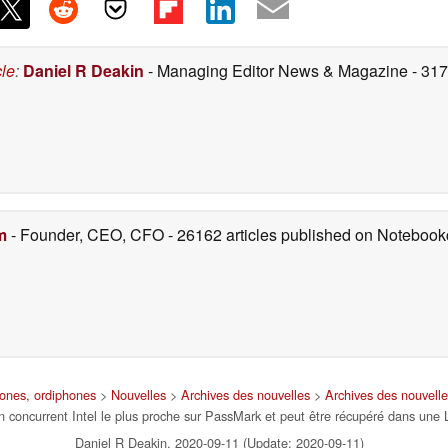
cle
:
Daniel R Deakin
- Managing Editor News & Magazine
- 31
m
- Founder, CEO, CFO
- 26162 articles published on Noteboo
hones, ordiphones
>
Nouvelles
>
Archives des nouvelles
>
Archives des nouvell
n concurrent Intel le plus proche sur PassMark et peut être récupéré dans une 
Daniel R Deakin, 2020-09-11 (Update: 2020-09-11)