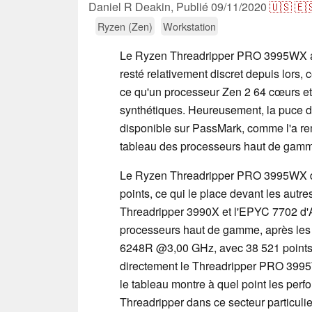
Daniel R Deakin,
Publié
09/11/2020
🇺🇸
🇪
Ryzen (Zen)
Workstation
Le Ryzen Threadripper PRO 3995WX a ét
resté relativement discret depuis lors, 
ce qu'un processeur Zen 2 64 cœurs et 1
synthétiques. Heureusement, la puce 
disponible sur PassMark, comme l'a re
tableau des processeurs haut de gam
Le Ryzen Threadripper PRO 3995WX d'
points, ce qui le place devant les au
Threadripper 3990X et l'EPYC 7702 d'A
processeurs haut de gamme, après les 
6248R @3,00 GHz, avec 38 521 points.
directement le Threadripper PRO 3995WX
le tableau montre à quel point les pe
Threadripper dans ce secteur particulie