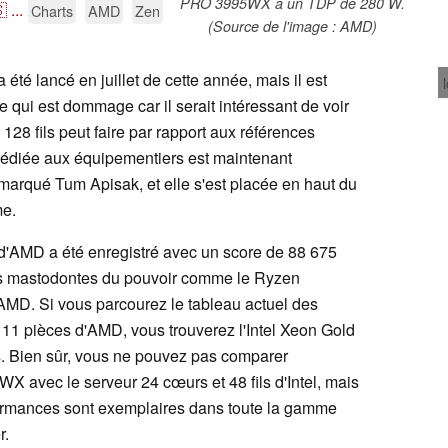
PRO 3995WX a un TDP de 280 W.

...
Charts
AMD
Zen
(Source de l'image : AMD)
é lancé en juillet de cette année, mais il est
ce qui est dommage car il serait intéressant de voir
28 fils peut faire par rapport aux références
dédiée aux équipementiers est maintenant
marqué Tum Apisak, et elle s'est placée en haut du
me.
AMD a été enregistré avec un score de 88 675
tres mastodontes du pouvoir comme le Ryzen
MD. Si vous parcourez le tableau actuel des
11 pièces d'AMD, vous trouverez l'Intel Xeon Gold
 Bien sûr, vous ne pouvez pas comparer
 avec le serveur 24 cœurs et 48 fils d'Intel, mais
rformances sont exemplaires dans toute la gamme
r.