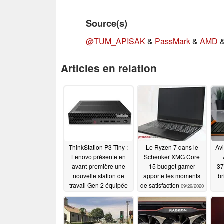
Source(s)
@TUM_APISAK
&
PassMark
&
AMD
Articles en relation
ThinkStation P3 Tiny :
Le Ryzen 7 dans le
Avi
Lenovo présente en
Schenker XMG Core
avant-première une
15 budget gamer
37
nouvelle station de
apporte les moments
br
travail Gen 2 équipée
de satisfaction
09/29/2020
de processeurs Intel
Arrow Lake, de GPU
Nvidia RTX et d'un
support Linux