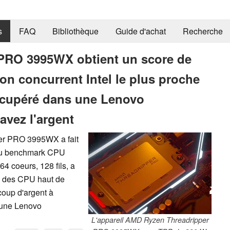
s
FAQ
Bibliothèque
Guide d'achat
Recherche
PRO 3995WX obtient un score de
on concurrent Intel le plus proche
récupéré dans une Lenovo
avez l'argent
er PRO 3995WX a fait
 au benchmark CPU
64 coeurs, 128 fils, a
u des CPU haut de
oup d'argent à
 une Lenovo
L'appareil AMD Ryzen Threadripper