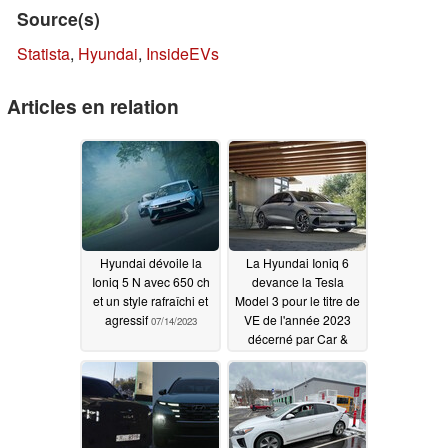
Source(s)
Statista
,
Hyundai
,
InsideEVs
Articles en relation
Hyundai dévoile la
La Hyundai Ioniq 6
Ioniq 5 N avec 650 ch
devance la Tesla
et un style rafraîchi et
Model 3 pour le titre de
agressif
VE de l'année 2023
07/14/2023
décerné par Car &
Driver, malgré une
esthétique
controversée
06/29/2023