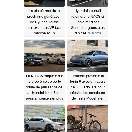
La plateforme de la
Hyundai pourrait
prochaine génération
rejoindre le NACS si
de Hyundai laisse
Tesla rend ses
entrevoir des VE bon
Superchargeurs plus
marché et un
rapides
06/21/2023
concurrent potentiel
pour le Cybertruck
06/23/2023
La NHTSA enquête sur
Hyundai présente la
le problème de perte
Ioniq 6 avec un rabais
totale de puissance de
de 5 000 dollars pour
la Hyundai Ioniq 5, qui
séduire les acheteurs
pourrait concerner plus
de Tesla Model Y et
de 33 000 conducteurs
Model 3
06/17/2023
06/20/2023