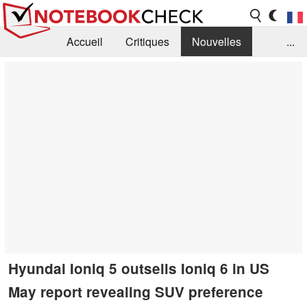
Accueil
Critiques
Nouvelles
...
FAQ
Bibliothèque
Guide d'achat
Recherche
Contact
Hyundai Ioniq 5 outsells Ioniq 6 in US
May report revealing SUV preference