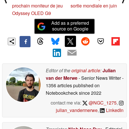
prochain moniteur de jeu
sortie mondiale en juin
Odyssey OLED G9
Add as a preferred
source on Google
Editor of the
original article
:
Julian
van der Merwe
- Senior News Writer
-
1356 articles published on
Notebookcheck
since 2022
contact me via:
@NGC_1275
,
julian_vandermerwe
,
LinkedIn