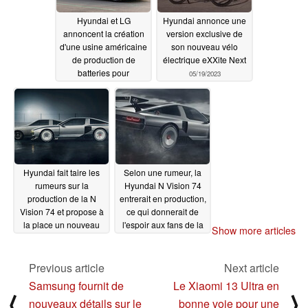
Hyundai et LG
Hyundai annonce une
annoncent la création
version exclusive de
d'une usine américaine
son nouveau vélo
de production de
électrique eXXite Next
batteries pour
05/19/2023
véhicules électriques
qui produira 300 000
unités par an
05/27/2023
Hyundai fait taire les
Selon une rumeur, la
rumeurs sur la
Hyundai N Vision 74
production de la N
entrerait en production,
Vision 74 et propose à
ce qui donnerait de
la place un nouveau
l'espoir aux fans de la
Show more articles
concept de Pony
voiture hybride à
Coupé
hydrogène rétro de
05/19/2023
Hyundai
Previous article
Next article
05/10/2023
Samsung fournit de
Le Xiaomi 13 Ultra en
⟨
⟩
nouveaux détails sur le
bonne voie pour une