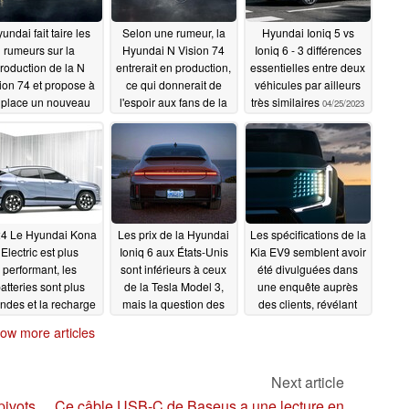
undai fait taire les
Selon une rumeur, la
Hyundai Ioniq 5 vs
rumeurs sur la
Hyundai N Vision 74
Ioniq 6 - 3 différences
roduction de la N
entrerait en production,
essentielles entre deux
ion 74 et propose à
ce qui donnerait de
véhicules par ailleurs
 place un nouveau
l'espoir aux fans de la
très similaires
04/25/2023
concept de Pony
voiture hybride à
Coupé
hydrogène rétro de
05/19/2023
Hyundai
05/10/2023
4 Le Hyundai Kona
Les prix de la Hyundai
Les spécifications de la
Electric est plus
Ioniq 6 aux États-Unis
Kia EV9 semblent avoir
performant, les
sont inférieurs à ceux
été divulguées dans
atteries sont plus
de la Tesla Model 3,
une enquête auprès
ndes et la recharge
mais la question des
des clients, révélant
est plus rapide
nouvelles subventions
une autonomie de 290
ow more articles
pour les VE reste
miles
03/10/2023
01/28/2023
posée
02/23/2023
Next article
pivots
Ce câble USB-C de Baseus a une lecture en