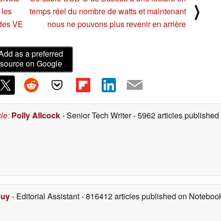
⟩
 les
temps réel du nombre de watts et maintenant
 des VE
nous ne pouvons plus revenir en arrière
Add as a preferred
source on Google
cle
:
Polly Allcock
- Senior Tech Writer
- 5962 articles publishe
Duy
- Editorial Assistant
- 816412 articles published on Notebo