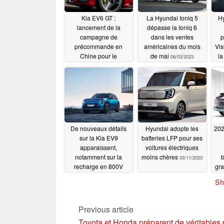
Kia EV6 GT :
La Hyundai Ioniq 5
Hy
lancement de la
dépasse la Ioniq 6
campagne de
dans les ventes
p
précommande en
américaines du mois
Vis
Chine pour le
de mai
la
06/03/2023
crossover doté d'une
batterie à charge ultra-
rapide
06/27/2023
De nouveaux détails
Hyundai adopte les
202
sur la Kia EV9
batteries LFP pour ses
apparaissent,
voitures électriques
notamment sur la
moins chères
b
03/11/2023
recharge en 800V
gra
03/29/2023
Sh
Previous article
Toyota et Honda préparent de véritables 