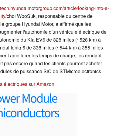
//tech.hyundaimotorgroup.com/article/looking-into-e-
ity/
choi WooSuk, responsable du centre de
 le groupe Hyundai Motor, a affirmé que les
ugmenter l'autonomie d'un véhicule électrique de
'autonomie du Kia EV6 de 328 miles (~528 km) à
ndai Ioniq 6 de 338 miles (~544 km) à 355 miles
ent améliorer les temps de charge, les rendant
ait pas encore quand les clients pourront acheter
odules de puissance SiC de STMicroelectronics
es électriques sur Amazon