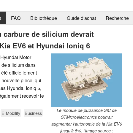
s
FAQ
Bibliothèque
Guide d'achat
Recherche
 carbure de silicium devrait
Kia EV6 et Hyundai Ioniq 6
 Hyundai Motor
 de silicium dans
été officiellement
nouvelle pièce, qui
Les Hyundai Ioniq 5,
également recevoir le
Le module de puissance SiC de
E-Mobility
Business
STMicroelectronics pourrait
augmenter l'autonomie de la Kia EV6
jusqu'à 5%. (Image source :