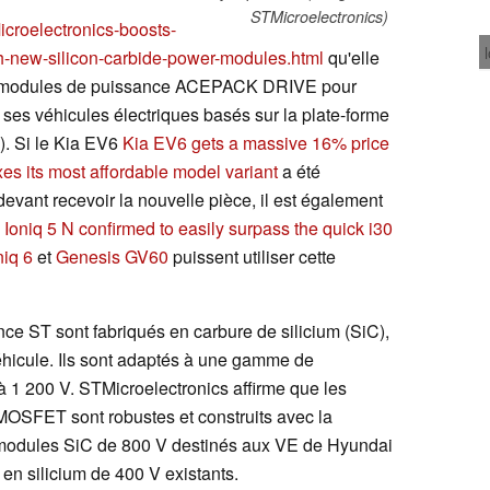
STMicroelectronics)
croelectronics-boosts-
h-new-silicon-carbide-power-modules.html
qu'elle
es modules de puissance ACEPACK DRIVE pour
ses véhicules électriques basés sur la plate-forme
). Si le Kia EV6
Kia EV6 gets a massive 16% price
s its most affordable model variant
a été
vant recevoir la nouvelle pièce, il est également
Ioniq 5 N confirmed to easily surpass the quick i30
niq 6
et
Genesis GV60
puissent utiliser cette
e ST sont fabriqués en carbure de silicium (SiC),
éhicule. Ils sont adaptés à une gamme de
à 1 200 V. STMicroelectronics affirme que les
OSFET sont robustes et construits avec la
x modules SiC de 800 V destinés aux VE de Hyundai
en silicium de 400 V existants.