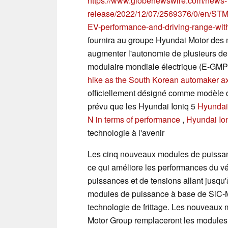
https://www.globenewswire.com/news-
release/2022/12/07/2569376/0/en/STMi
EV-performance-and-driving-range-wit
fournira au groupe Hyundai Motor d
augmenter l'autonomie de plusieurs de 
modulaire mondiale électrique (E-GMP
hike as the South Korean automaker axe
officiellement désigné comme modèle de
prévu que les Hyundai Ioniq 5
Hyundai 
N in terms of performance
,
Hyundai Io
technologie à l'avenir
Les cinq nouveaux modules de puissanc
ce qui améliore les performances du v
puissances et de tensions allant jusqu'
modules de puissance à base de SiC-M
technologie de frittage. Les nouveau
Motor Group remplaceront les modules 