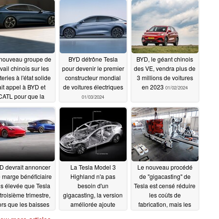
nouveau groupe de
BYD détrône Tesla
BYD, le géant chinois
avail chinois sur les
pour devenir le premier
des VE, vendra plus de
teries à l'état solide
constructeur mondial
3 millions de voitures
ait appel à BYD et
de voitures électriques
en 2023
01/02/2024
CATL pour que la
01/03/2024
ine reste le leader
des VE
02/15/2024
D devrait annoncer
La Tesla Model 3
Le nouveau procédé
 marge bénéficiaire
Highland n'a pas
de "gigacasting" de
us élevée que Tesla
besoin d'un
Tesla est censé réduire
troisième trimestre,
gigacasting, la version
les coûts de
ors que les baisses
améliorée ajoute
fabrication, mais les
 prix des modèles 3
l'ouverture d'urgence
critiques s'inquiètent