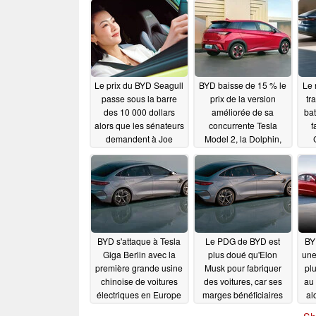
Le prix du BYD Seagull
BYD baisse de 15 % le
Le 
passe sous la barre
prix de la version
tr
des 10 000 dollars
améliorée de sa
bat
alors que les sénateurs
concurrente Tesla
f
demandent à Joe
Model 2, la Dolphin,
Biden d'augmenter les
tout en ajoutant des
Ch
droits de douane sur
sièges ventilés
les importations de
02/23/2024
véhicules électriques
chinois
03/09/2024
BYD s'attaque à Tesla
Le PDG de BYD est
BY
Giga Berlin avec la
plus doué qu'Elon
une
première grande usine
Musk pour fabriquer
pl
chinoise de voitures
des voitures, car ses
au 
électriques en Europe
marges bénéficiaires
al
sont désormais
de
12/25/2023