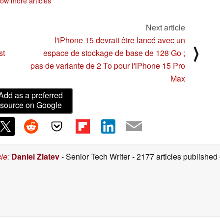
ow more articles
t Y pèsent sur les
des portes arrière
de la fiabilité des
énéfices
pièces et des coûts de
10/19/2023
09/19/2023
réparation élevés
Next article
09/15/2023
l'iPhone 15 devrait être lancé avec un
⟩
st
espace de stockage de base de 128 Go ;
pas de variante de 2 To pour l'iPhone 15 Pro
Max
Add as a preferred
source on Google
cle
:
Daniel Zlatev
- Senior Tech Writer
- 2177 articles publishe