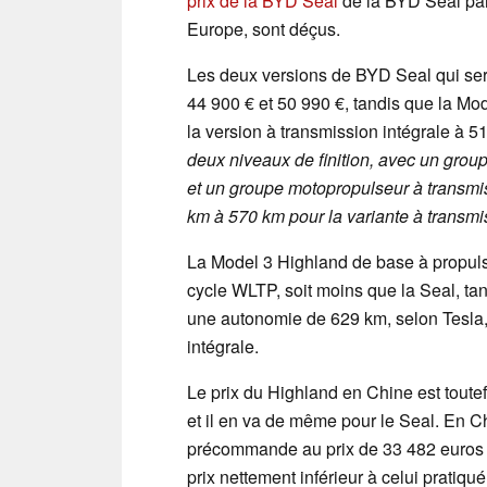
prix de la BYD Seal
de la BYD Seal par 
Europe, sont déçus.
Les deux versions de BYD Seal qui ser
44 900 € et 50 990 €, tandis que la Mo
la version à transmission intégrale à 51
deux niveaux de finition, avec un grou
et un groupe motopropulseur à transm
km à 570 km pour la variante à transmi
La Model 3 Highland de base à propuls
cycle WLTP, soit moins que la Seal, tan
une autonomie de 629 km, selon Tesla, 
intégrale.
Le prix du Highland en Chine est toutefo
et il en va de même pour le Seal. En C
précommande au prix de 33 482 euros (
prix nettement inférieur à celui pratiq