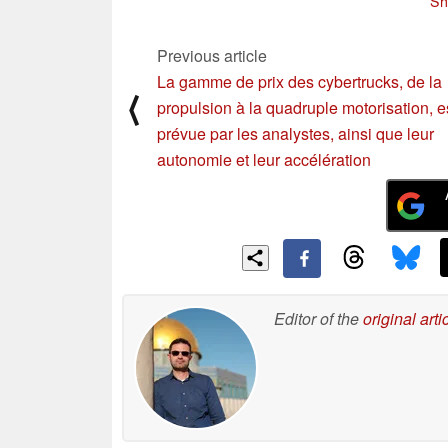
Sh
supérieures à celles de
e
Tesla
b
11/03/2023
Previous article
La gamme de prix des cybertrucks, de la
⟨
propulsion à la quadruple motorisation, e
prévue par les analystes, ainsi que leur
autonomie et leur accélération
Editor of the
original arti