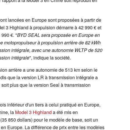
rapport à la Model 3 en Chine soit reproduit en
ont lancées en Europe sont proposées à partir de
del 3 Highland à propulsion démarre à 42 990 € et
 990 €. "
BYD SEAL sera proposée en Europe en
pe motopropulseur à propulsion arrière de 82 kWh
ission intégrale, avec une autonomie WLTP de 520
ssion intégrale
", indique la société.
ion arrière a une autonomie de 513 km selon le
dis que la version LR à transmission intégrale a
soit plus que la version Seal à transmission
is inférieur d'un tiers à celui pratiqué en Europe,
hine, la
Model 3 Highland
a été mis en
35 850 dollars) pour le modèle de base, soit un
ué en Europe. La différence de prix entre les modèles