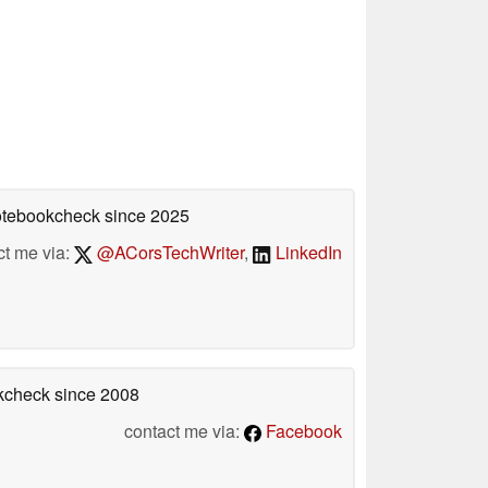
Notebookcheck
since 2025
ct me via:
@ACorsTechWriter
,
LinkedIn
okcheck
since 2008
contact me via:
Facebook