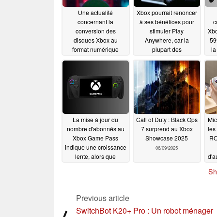
Une actualité
Xbox pourrait renoncer
concernant la
à ses bénéfices pour
c
conversion des
stimuler Play
Xbo
disques Xbox au
Anywhere, car la
599
format numérique
plupart des
la
devrait paraître avant
développeurs préfèrent
RO
le 31 juillet, tirant parti
Steam ou le PS Store
X 
de la polémique autour
04/11/2026
des jeux physiques sur
PS5
07/20/2026
La mise à jour du
Call of Duty : Black Ops
Mic
nombre d'abonnés au
7 surprend au Xbox
les
Xbox Game Pass
Showcase 2025
RO
indique une croissance
06/09/2025
lente, alors que
d'a
Microsoft présente une
p
Sh
nouvelle console
portable
06/10/2025
Previous article
SwitchBot K20+ Pro : Un robot ménager
⟨