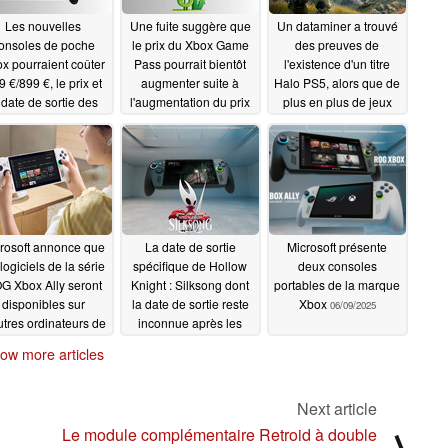
Les nouvelles
Une fuite suggère que
Un dataminer a trouvé
onsoles de poche
le prix du Xbox Game
des preuves de
x pourraient coûter
Pass pourrait bientôt
l'existence d'un titre
 €/899 €, le prix et
augmenter suite à
Halo PS5, alors que de
 date de sortie des
l'augmentation du prix
plus en plus de jeux
G Xbox Ally et Ally
des consoles et des
Xbox de première
ayant fuité
jeux
partie deviennent
06/14/2025
06/13/2025
multiplateformes
06/11/2025
rosoft annonce que
La date de sortie
Microsoft présente
 logiciels de la série
spécifique de Hollow
deux consoles
G Xbox Ally seront
Knight : Silksong dont
portables de la marque
disponibles sur
la date de sortie reste
Xbox
06/09/2025
utres ordinateurs de
inconnue après les
oche Windows en
nouvelles du Xbox
ow more articles
2026
Games Showcase
06/09/2025
06/09/2025
Next article
Le module complémentaire Retroid à double
⟩