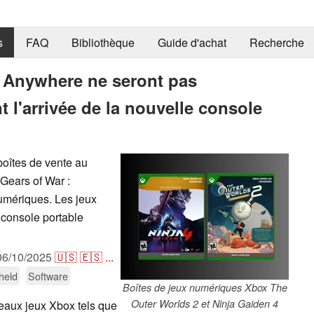
s
FAQ
Bibliothèque
Guide d'achat
Recherche
y Anywhere ne seront pas
 l'arrivée de la nouvelle console
oîtes de vente au
 Gears of War :
umériques. Les jeux
 console portable
06/10/2025
🇺🇸
🇪🇸
...
held
Software
Boîtes de jeux numériques Xbox The
Outer Worlds 2 et Ninja Gaiden 4
veaux jeux Xbox tels que