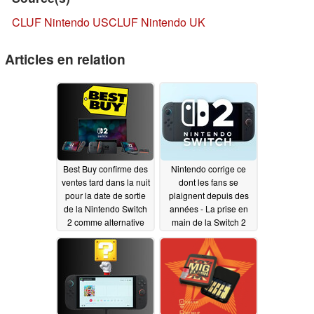
CLUF Nintendo US
CLUF Nintendo UK
Articles en relation
Best Buy confirme des
Nintendo corrige ce
ventes tard dans la nuit
dont les fans se
pour la date de sortie
plaignent depuis des
de la Nintendo Switch
années - La prise en
2 comme alternative
main de la Switch 2
aux précommandes
révèle une
amélioration majeure
05/14/2025
de la manette pro
05/13/2025