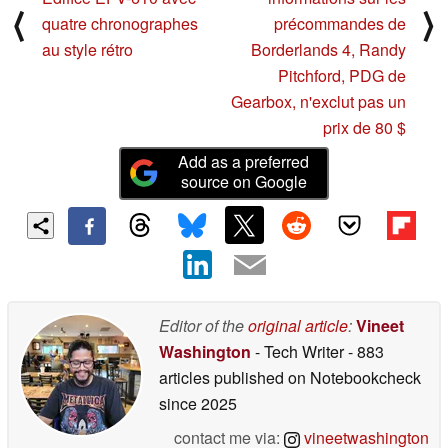
⟨
⟩
quatre chronographes
précommandes de
au style rétro
Borderlands 4, Randy
Pitchford, PDG de
Gearbox, n'exclut pas un
prix de 80 $
Add as a preferred
source on Google
Editor of the
original article
:
Vineet
Washington
- Tech Writer
- 883
articles published on Notebookcheck
since 2025
contact me via:
vineetwashington