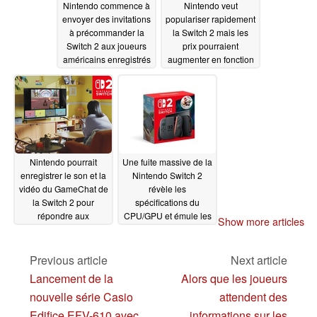
Nintendo commence à
Nintendo veut
envoyer des invitations
populariser rapidement
à précommander la
la Switch 2 mais les
Switch 2 aux joueurs
prix pourraient
américains enregistrés
augmenter en fonction
des tarifs
05/09/2025
05/08/2025
Nintendo pourrait
Une fuite massive de la
enregistrer le son et la
Nintendo Switch 2
vidéo du GameChat de
révèle les
la Switch 2 pour
spécifications du
répondre aux
CPU/GPU et émule les
Show more articles
problèmes de sécurité
performances réelles
05/07/2025
05/07/2025
Previous article
Next article
Lancement de la
Alors que les joueurs
nouvelle série Casio
attendent des
Edifice EFV-610 avec
informations sur les