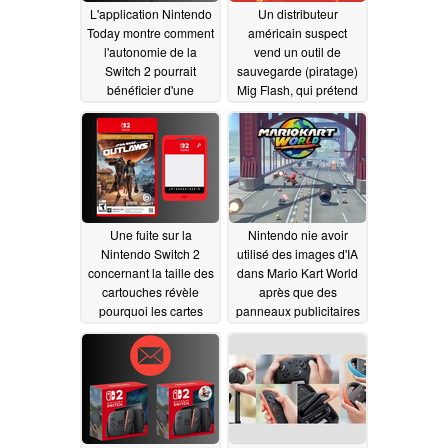
L'application Nintendo
Un distributeur
Today montre comment
américain suspect
l'autonomie de la
vend un outil de
Switch 2 pourrait
sauvegarde (piratage)
bénéficier d'une
Mig Flash, qui prétend
fonction d'arrêt de la
être compatible avec la
charge
Nintendo Switch 2 non
05/13/2025
encore commercialisée
05/12/2025
Une fuite sur la
Nintendo nie avoir
Nintendo Switch 2
utilisé des images d'IA
concernant la taille des
dans Mario Kart World
cartouches révèle
après que des
pourquoi les cartes
panneaux publicitaires
Game-Key sont
suspects ont été
préférées
repérés sur les pistes
05/12/2025
05/10/2025