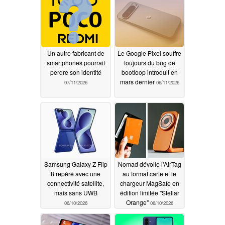
Un autre fabricant de
Le Google Pixel souffre
smartphones pourrait
toujours du bug de
perdre son identité
bootloop introduit en
mars dernier
07/11/2026
06/11/2026
Samsung Galaxy Z Flip
Nomad dévoile l'AirTag
8 repéré avec une
au format carte et le
connectivité satellite,
chargeur MagSafe en
mais sans UWB
édition limitée "Stellar
Orange"
06/10/2026
06/10/2026