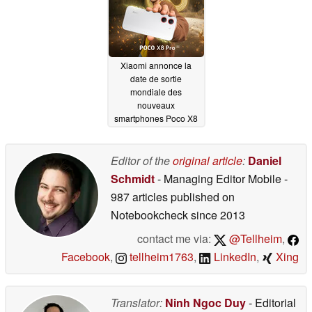
Xiaomi annonce la
date de sortie
mondiale des
nouveaux
smartphones Poco X8
Pro et Poco X8 Pro
Max
03/09/2026
Editor of the
original article
:
Daniel
Schmidt
- Managing Editor Mobile
-
987 articles published on
Notebookcheck
since 2013
contact me via:
@Tellheim
,
Facebook
,
tellheim1763
,
LinkedIn
,
Xing
Translator:
Ninh Ngoc Duy
- Editorial