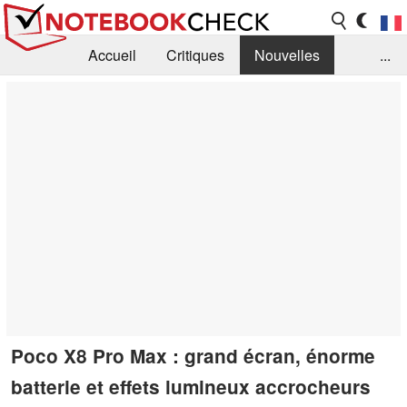
Accueil
Critiques
Nouvelles
...
FAQ
Bibliothèque
Guide d'achat
Recherche
Contact
Poco X8 Pro Max : grand écran, énorme
batterie et effets lumineux accrocheurs