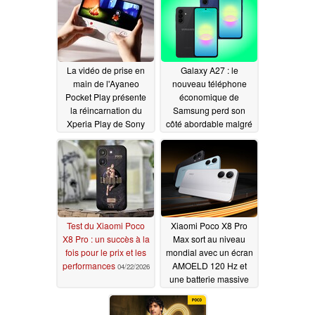
La vidéo de prise en
Galaxy A27 : le
main de l'Ayaneo
nouveau téléphone
Pocket Play présente
économique de
la réincarnation du
Samsung perd son
Xperia Play de Sony
côté abordable malgré
les rumeurs de baisse
06/09/2026
de prix
06/09/2026
Test du Xiaomi Poco
Xiaomi Poco X8 Pro
X8 Pro : un succès à la
Max sort au niveau
fois pour le prix et les
mondial avec un écran
performances
AMOELD 120 Hz et
04/22/2026
une batterie massive
03/17/2026