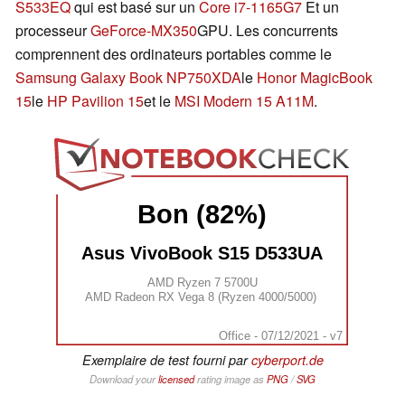
S533EQ
qui est basé sur un
Core i7-1165G7
Et un
processeur
GeForce-MX350
GPU. Les concurrents
comprennent des ordinateurs portables comme le
Samsung Galaxy Book NP750XDA
le
Honor MagicBook
15
le
HP Pavilion 15
et le
MSI Modern 15 A11M
.
Bon (82%)
Asus VivoBook S15 D533UA
AMD Ryzen 7 5700U
AMD Radeon RX Vega 8 (Ryzen 4000/5000)
Office - 07/12/2021 - v7
Exemplaire de test fourni par
cyberport.de
Download your
licensed
rating image as
PNG
/
SVG