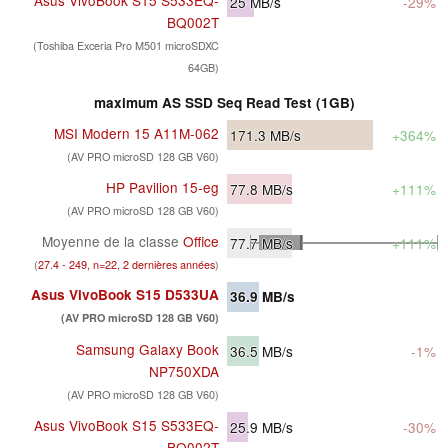
25
MB/s
-29%
BQ002T
(Toshiba Exceria Pro M501 microSDXC
64GB)
maximum AS SSD Seq Read Test (1GB)
MSI Modern 15 A11M-062
171.3
MB/s
+364%
(AV PRO microSD 128 GB V60)
HP Pavilion 15-eg
77.8
MB/s
+111%
(AV PRO microSD 128 GB V60)
Moyenne de la classe
Office
77.7
MB/s
+111%
(
27.4 - 249, n=22, 2 dernières années
)
Asus VivoBook S15 D533UA
36.9
MB/s
(AV PRO microSD 128 GB V60)
Samsung Galaxy Book
36.5
MB/s
-1%
NP750XDA
(AV PRO microSD 128 GB V60)
Asus VivoBook S15 S533EQ-
25.9
MB/s
-30%
BQ002T