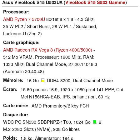
Asus VivoBook S15 D533UA (
VivoBook S15 S533 Gamme
)
Processeur
AMD Ryzen 7 5700U
8c/16t 8 x 1.8 - 4.3 GHz,
35 W PL2 / Short Burst, 28 W PL1 / Sustained,
Lucienne-U (Zen 2)
Carte graphique
AMD Radeon RX Vega 8 (Ryzen 4000/5000)
-
512 Mo VRAM, Processeur: 1900 MHz, RAM:
1333 MHz, Dual-Channel-Mode, 27.20.14048.3
(Adrenalin 20.40.48)
Mémoire
16 Go
, DDR4-3200, Dual-Channel-Mode
Écran
15.60 pouces 16:9, 1920 x 1080 pixel 141 PPP, Chi
Mei N156HCA-EAB, IPS, brillant: non, 60 Hz
Carte mère
AMD Promontory/Bixby FCH
Disque dur
WDC PC SN530 SDBPNPZ-1T00, 1024 Go
, 2
M.2-2280-Slots (NVMe), 908 Go libres
Poids
1.8 kg, Alimentation: 194 g