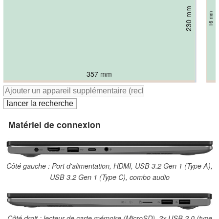
233.8 mm
230 mm
230 mm
234 mm
234 mm
16.1 mm
17.9 mm
17 mm
16 mm
17 mm
357 mm
358 mm
359.8 mm
360.2 mm
357 mm
Matériel de connexion
Côté gauche : Port d'alimentation, HDMI, USB 3.2 Gen 1 (Type A),
USB 3.2 Gen 1 (Type C), combo audio
Côté droit : lecteur de carte mémoire (MicroSD), 2x USB 2.0 (type