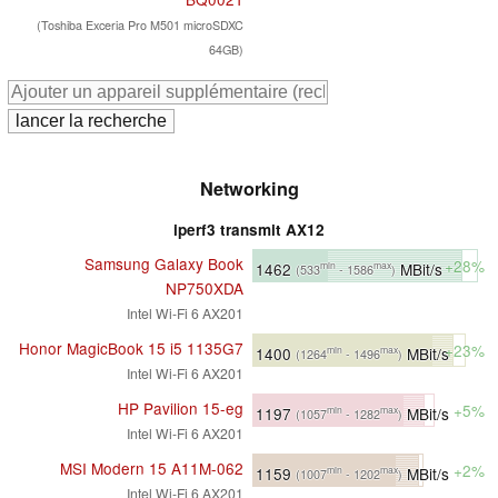
(Toshiba Exceria Pro M501 microSDXC
64GB)
Networking
iperf3 transmit AX12
Samsung Galaxy Book
+28%
1462
MBit/s
min
max
(533
- 1586
)
NP750XDA
Intel Wi-Fi 6 AX201
Honor MagicBook 15 i5 1135G7
+23%
1400
MBit/s
min
max
(1264
- 1496
)
Intel Wi-Fi 6 AX201
HP Pavilion 15-eg
+5%
1197
MBit/s
min
max
(1057
- 1282
)
Intel Wi-Fi 6 AX201
MSI Modern 15 A11M-062
+2%
1159
MBit/s
min
max
(1007
- 1202
)
Intel Wi-Fi 6 AX201