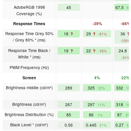
AdobeRGB 1998
45
67.5
5
Coverage (%)
Response Times
-39%
-66%
Response Time Grey 50%
18
29
36
?
?
?
-61%
/ Grey 80% * (ms)
-100%
Response Time Black /
19
22
24.8
?
?
-16%
White * (ms)
-31%
PWM Frequency (Hz)
Screen
4%
22%
Brightness middle (cd/m²)
289
325
332
12%
15
Brightness (cd/m²)
267
297
318
11%
19
Brightness Distribution (%)
85
86
87
1%
2%
Black Level * (cd/m²)
0.56
0.445
0.27
21%
5