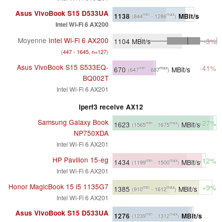
Asus VivoBook S15 D533UA
1138
MBit/s
min
max
(844
- 1286
)
Intel Wi-Fi 6 AX200
Moyenne
Intel Wi-Fi 6 AX200
1104
MBit/s
-3%
(
447 - 1645, n=127
)
Asus VivoBook S15 S533EQ-
-41%
670
MBit/s
min
max
(647
- 687
)
BQ002T
Intel Wi-Fi 6 AX201
iperf3 receive AX12
Samsung Galaxy Book
+27%
1623
MBit/s
min
max
(1565
- 1675
)
NP750XDA
Intel Wi-Fi 6 AX201
HP Pavilion 15-eg
+12%
1434
MBit/s
min
max
(1199
- 1500
)
Intel Wi-Fi 6 AX201
Honor MagicBook 15 i5 1135G7
+9%
1385
MBit/s
min
max
(910
- 1612
)
Intel Wi-Fi 6 AX201
Asus VivoBook S15 D533UA
1276
MBit/s
min
max
(1239
- 1312
)