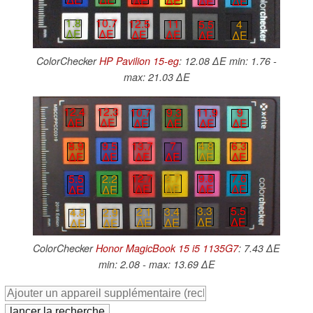
∆E
∆E
∆E
∆E
1.8
10.7
12.5
11
5.5
4
∆E
∆E
∆E
∆E
∆E
∆E
ColorChecker
HP Pavilion 15-eg
: 12.08 ∆E min: 1.76 -
max: 21.03 ∆E
12.4
12.3
10.7
9.3
11.9
9
∆E
∆E
∆E
∆E
∆E
∆E
8.9
9.5
13.7
7
4.8
6.3
∆E
∆E
∆E
∆E
∆E
∆E
9.8
7.6
12.7
2.7
5.5
2.2
∆E
∆E
∆E
∆E
∆E
∆E
3.3
5.5
2.1
3.4
4.8
2.9
∆E
∆E
∆E
∆E
∆E
∆E
ColorChecker
Honor MagicBook 15 i5 1135G7
: 7.43 ∆E
min: 2.08 - max: 13.69 ∆E