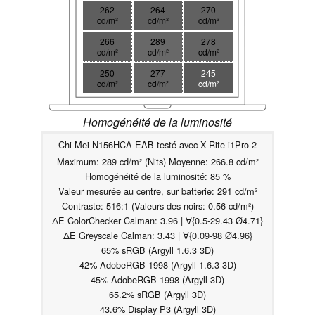
262
264
270
cd/m²
cd/m²
cd/m²
266
289
278
cd/m²
cd/m²
cd/m²
250
277
245
cd/m²
cd/m²
cd/m²
Homogénéité de la luminosité
Chi Mei N156HCA-EAB testé avec X-Rite i1Pro 2
Maximum: 289 cd/m² (Nits) Moyenne: 266.8 cd/m²
Homogénéité de la luminosité: 85 %
Valeur mesurée au centre, sur batterie: 291 cd/m²
Contraste: 516:1 (Valeurs des noirs: 0.56 cd/m²)
ΔE ColorChecker Calman: 3.96 | ∀{0.5-29.43 Ø4.71}
ΔE Greyscale Calman: 3.43 | ∀{0.09-98 Ø4.96}
65% sRGB (Argyll 1.6.3 3D)
42% AdobeRGB 1998 (Argyll 1.6.3 3D)
45% AdobeRGB 1998 (Argyll 3D)
65.2% sRGB (Argyll 3D)
43.6% Display P3 (Argyll 3D)