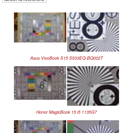
Asus VivoBook S15 S533EQ-BQ002T
Honor MagicBook 15 i5 1135G7