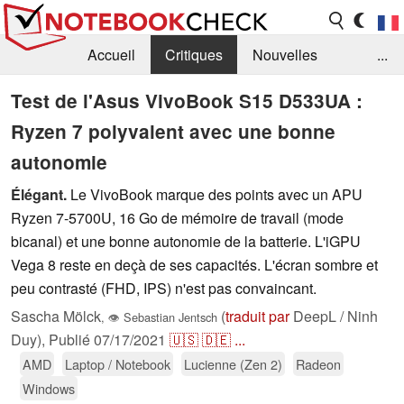
Accueil
Critiques
Nouvelles
...
FAQ
Bibliothèque
Guide d'achat
Test de l'Asus VivoBook S15 D533UA :
Ryzen 7 polyvalent avec une bonne
Recherche
Contact
autonomie
Élégant.
Le VivoBook marque des points avec un APU
Ryzen 7-5700U, 16 Go de mémoire de travail (mode
bicanal) et une bonne autonomie de la batterie. L'iGPU
Vega 8 reste en deçà de ses capacités. L'écran sombre et
peu contrasté (FHD, IPS) n'est pas convaincant.
Sascha Mölck
(
traduit par
DeepL / Ninh
,
👁
Sebastian Jentsch
Duy),
Publié
07/17/2021
🇺🇸
🇩🇪
...
AMD
Laptop / Notebook
Lucienne (Zen 2)
Radeon
Windows