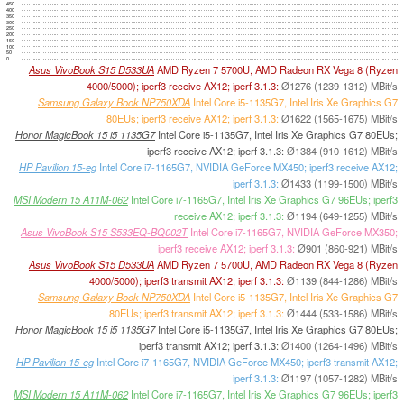
450
400
350
300
250
200
150
100
50
0
Asus VivoBook S15 D533UA
AMD Ryzen 7 5700U, AMD Radeon RX Vega 8 (Ryzen
4000/5000); iperf3 receive AX12; iperf 3.1.3:
Ø1276 (1239-1312) MBit/s
Samsung Galaxy Book NP750XDA
Intel Core i5-1135G7, Intel Iris Xe Graphics G7
80EUs; iperf3 receive AX12; iperf 3.1.3:
Ø1622 (1565-1675) MBit/s
Honor MagicBook 15 i5 1135G7
Intel Core i5-1135G7, Intel Iris Xe Graphics G7 80EUs;
iperf3 receive AX12; iperf 3.1.3:
Ø1384 (910-1612) MBit/s
HP Pavilion 15-eg
Intel Core i7-1165G7, NVIDIA GeForce MX450; iperf3 receive AX12;
iperf 3.1.3:
Ø1433 (1199-1500) MBit/s
MSI Modern 15 A11M-062
Intel Core i7-1165G7, Intel Iris Xe Graphics G7 96EUs; iperf3
receive AX12; iperf 3.1.3:
Ø1194 (649-1255) MBit/s
Asus VivoBook S15 S533EQ-BQ002T
Intel Core i7-1165G7, NVIDIA GeForce MX350;
iperf3 receive AX12; iperf 3.1.3:
Ø901 (860-921) MBit/s
Asus VivoBook S15 D533UA
AMD Ryzen 7 5700U, AMD Radeon RX Vega 8 (Ryzen
4000/5000); iperf3 transmit AX12; iperf 3.1.3:
Ø1139 (844-1286) MBit/s
Samsung Galaxy Book NP750XDA
Intel Core i5-1135G7, Intel Iris Xe Graphics G7
80EUs; iperf3 transmit AX12; iperf 3.1.3:
Ø1444 (533-1586) MBit/s
Honor MagicBook 15 i5 1135G7
Intel Core i5-1135G7, Intel Iris Xe Graphics G7 80EUs;
iperf3 transmit AX12; iperf 3.1.3:
Ø1400 (1264-1496) MBit/s
HP Pavilion 15-eg
Intel Core i7-1165G7, NVIDIA GeForce MX450; iperf3 transmit AX12;
iperf 3.1.3:
Ø1197 (1057-1282) MBit/s
MSI Modern 15 A11M-062
Intel Core i7-1165G7, Intel Iris Xe Graphics G7 96EUs; iperf3