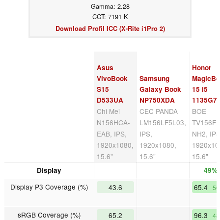
Gamma: 2.28
CCT: 7191 K
Download Profil ICC (X-Rite i1Pro 2)
Asus
Honor
VivoBook
Samsung
MagicB
S15
Galaxy Book
15 i5
D533UA
NP750XDA
1135G7
Chi Mei
CEC PANDA
BOE
N156HCA-
LM156LF5L03,
TV156F
EAB, IPS,
IPS,
NH2, IPS
1920x1080,
1920x1080,
1920x10
15.6"
15.6"
15.6"
Display
49%
Display P3 Coverage (%)
43.6
65.4
5
sRGB Coverage (%)
65.2
96.3
4