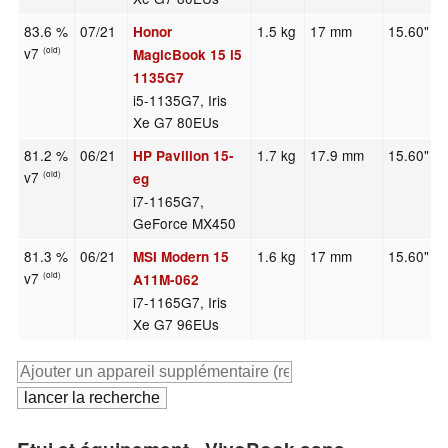
83.6 %
07/21
1.5 kg
17 mm
15.60"
Honor
v7
(old)
MagicBook 15 i5
1135G7
i5-1135G7, Iris
Xe G7 80EUs
81.2 %
06/21
1.7 kg
17.9 mm
15.60"
HP Pavilion 15-
v7
(old)
eg
i7-1165G7,
GeForce MX450
81.3 %
06/21
1.6 kg
17 mm
15.60"
MSI Modern 15
v7
(old)
A11M-062
i7-1165G7, Iris
Xe G7 96EUs