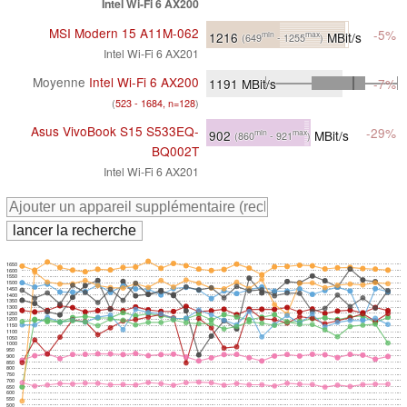
Intel Wi-Fi 6 AX200
MSI Modern 15 A11M-062
-5%
1216
MBit/s
min
max
(649
- 1255
)
Intel Wi-Fi 6 AX201
Moyenne
Intel Wi-Fi 6 AX200
1191
MBit/s
-7%
(
523 - 1684, n=128
)
Asus VivoBook S15 S533EQ-
-29%
902
MBit/s
min
max
(860
- 921
)
BQ002T
Intel Wi-Fi 6 AX201
1650
1600
1550
1500
1450
1400
1350
1300
1250
1200
1150
1100
1050
1000
950
900
850
800
750
700
650
600
550
500