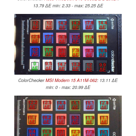
13.79 ∆E min: 2.33 - max: 25.25 ∆E
17.6
14.4
12
12
14.2
14.2
∆E
∆E
∆E
∆E
∆E
∆E
12.8
17.7
16.9
11.5
11.4
11.9
∆E
∆E
∆E
∆E
∆E
∆E
12
11.4
21
7.5
18.3
18.6
∆E
∆E
∆E
∆E
∆E
∆E
0
9.5
14.7
13.2
12
9.9
∆E
∆E
∆E
∆E
∆E
∆E
ColorChecker
MSI Modern 15 A11M-062
: 13.11 ∆E
min: 0 - max: 20.99 ∆E
12.2
12.5
14.4
15.1
15.1
12.8
∆E
∆E
∆E
∆E
∆E
∆E
10.7
16.2
16.9
9.3
11.9
11.1
∆E
∆E
∆E
∆E
∆E
∆E
9.4
10.9
21
12.3
17.8
15.1
∆E
∆E