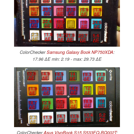
∆E
∆E
∆E
∆E
∆E
∆E
16.7
29.7
17
21.9
15.9
11.6
∆E
∆E
∆E
∆E
∆E
∆E
25.9
22.4
15.5
2.2
19
24.6
∆E
∆E
∆E
∆E
∆E
∆E
2.3
11.8
14.7
21.9
22.7
5.6
∆E
∆E
∆E
∆E
∆E
∆E
ColorChecker
Samsung Galaxy Book NP750XDA
:
17.96 ∆E min: 2.19 - max: 29.73 ∆E
12.9
14.9
18.5
14
19.3
13.8
∆E
∆E
∆E
∆E
∆E
∆E
12
10
16.1
14.2
11.9
25.3
∆E
∆E
∆E
∆E
∆E
∆E
18.9
19
16.5
5.1
18.7
12.5
∆E
∆E
∆E
∆E
∆E
∆E
10.4
5.2
14.1
13.6
2.3
11.9
∆E
∆E
∆E
∆E
∆E
∆E
ColorChecker
Asus VivoBook S15 S533EQ-BQ002T
: