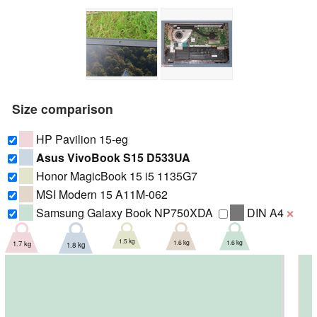
Size comparison
HP Pavilion 15-eg
Asus VivoBook S15 D533UA
Honor MagicBook 15 i5 1135G7
MSI Modern 15 A11M-062
Samsung Galaxy Book NP750XDA
DIN A4
❌
1.5 kg
1.6 kg
1.6 kg
1.7 kg
1.8 kg