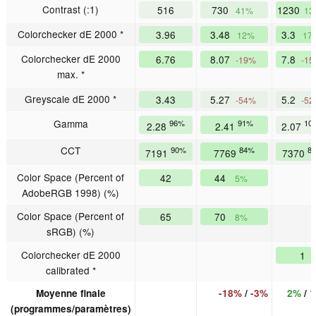
Contrast (:1)
516
730
1230
41%
13
Colorchecker dE 2000 *
3.96
3.48
3.3
12%
17
Colorchecker dE 2000
6.76
8.07
7.8
-19%
-1
max. *
Greyscale dE 2000 *
3.43
5.27
5.2
-54%
-5
Gamma
96%
91%
10
2.28
2.41
2.07
CCT
90%
84%
8
7191
7769
7370
Color Space (Percent of
42
44
5%
AdobeRGB 1998) (%)
Color Space (Percent of
65
70
8%
sRGB) (%)
Colorchecker dE 2000
1
calibrated *
Moyenne finale
-18%
/
-3%
2%
/
1
(programmes/paramètres)