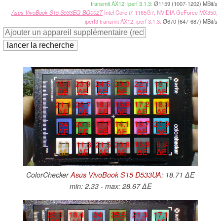
transmit AX12; iperf 3.1.3:
Ø1159 (1007-1202) MBit/s
Asus VivoBook S15 S533EQ-BQ002T
Intel Core i7-1165G7, NVIDIA GeForce MX350;
iperf3 transmit AX12; iperf 3.1.3:
Ø670 (647-687) MBit/s
22.1
18.1
19.8
23.9
24.5
20.3
∆E
∆E
∆E
∆E
∆E
∆E
17.2
18.3
18.3
16.9
21.4
28.7
∆E
∆E
∆E
∆E
∆E
∆E
19.7
23.9
17.7
14.1
24
20.6
∆E
∆E
∆E
∆E
∆E
∆E
16.8
6.3
21.5
20.8
2.3
11.8
∆E
∆E
∆E
∆E
∆E
∆E
ColorChecker
Asus VivoBook S15 D533UA
: 18.71 ∆E
min: 2.33 - max: 28.67 ∆E
23.3
18.4
24
25.5
21.3
17.1