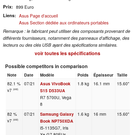
Prix
899 Euro
Liens
Asus Page d'accueil
Asus Section dédiée aux ordinateurs portables
Remarque : le fabricant peut utiliser des composants provenant de
différents fournisseurs, notamment des panneaux d'affichage, des
lecteurs ou des clés USB ayant des spécifications similaires.
voir toutes les spécifications
Possible competitors in comparison
Note
Date
Modèle
Poids
Épaisseur
Taille
82.1 %
07/21
1.8 kg
16.1 mm
15.60"
Asus VivoBook
v7
(old)
S15 D533UA
R7 5700U, Vega
8
82 %
07/21
1.6 kg
16 mm
15.60"
Samsung Galaxy
v7
(old)
Book NP750XDA
i5-1135G7, Iris
Xe G7 80EUs