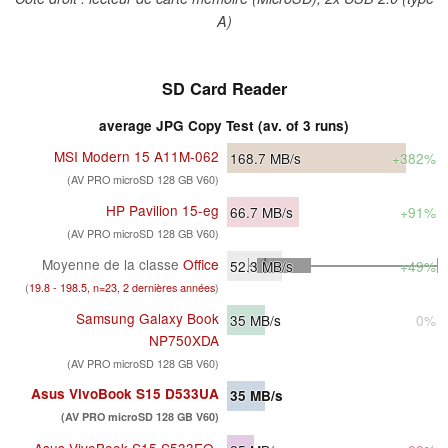
A)
SD Card Reader
average JPG Copy Test (av. of 3 runs)
MSI Modern 15 A11M-062
168.7
MB/s
+382%
(AV PRO microSD 128 GB V60)
HP Pavilion 15-eg
66.7
MB/s
+91%
(AV PRO microSD 128 GB V60)
Moyenne de la classe
Office
52.3
MB/s
+49%
(
19.8 - 198.5, n=23, 2 dernières années
)
Samsung Galaxy Book
35
MB/s
0%
NP750XDA
(AV PRO microSD 128 GB V60)
Asus VivoBook S15 D533UA
35
MB/s
(AV PRO microSD 128 GB V60)
Asus VivoBook S15 S533EQ-