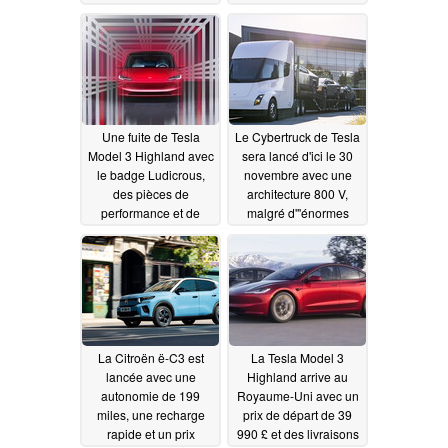
stations, car la
suspensions à 14
supercharge gratuite à
pouces de
vie peut désormais être
débattement
10/20/2023
transférée à la Model Y
10/22/2023
Une fuite de Tesla
Le Cybertruck de Tesla
Model 3 Highland avec
sera lancé d'ici le 30
le badge Ludicrous,
novembre avec une
des pièces de
architecture 800 V,
performance et de
malgré d'"énormes
nouvelles roues
défis"
10/19/2023
suggère que la vitesse
augmentera lors du
lancement en 2024
aux États-Unis
10/20/2023
La Citroën ë-C3 est
La Tesla Model 3
lancée avec une
Highland arrive au
autonomie de 199
Royaume-Uni avec un
miles, une recharge
prix de départ de 39
rapide et un prix
990 £ et des livraisons