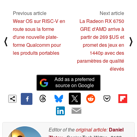
10/14/2023
Unis
10/16/2023
Previous article
Next article
Wear OS sur RISC-V en
La Radeon RX 6750
route sous la forme
GRE d'AMD arrive à
d'une nouvelle plate-
partir de 269 $US et
⟨
⟩
forme Qualcomm pour
promet des jeux en
les produits portables
1440p avec des
paramètres de qualité
élevés
Add as a preferred
source on Google
Editor of the
original article
:
Daniel