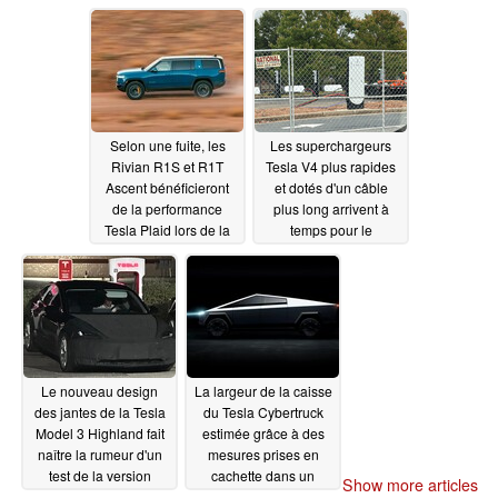
étonnamment bas
début 2024
10/18/2023
10/18/2023
Selon une fuite, les
Les superchargeurs
Rivian R1S et R1T
Tesla V4 plus rapides
Ascent bénéficieront
et dotés d'un câble
de la performance
plus long arrivent à
Tesla Plaid lors de la
temps pour le
mise à jour de 2024
Cybertruck
10/17/2023
10/18/2023
Le nouveau design
La largeur de la caisse
des jantes de la Tesla
du Tesla Cybertruck
Model 3 Highland fait
estimée grâce à des
naître la rumeur d'un
mesures prises en
test de la version
cachette dans un
Show more articles
Performance aux États-
parking