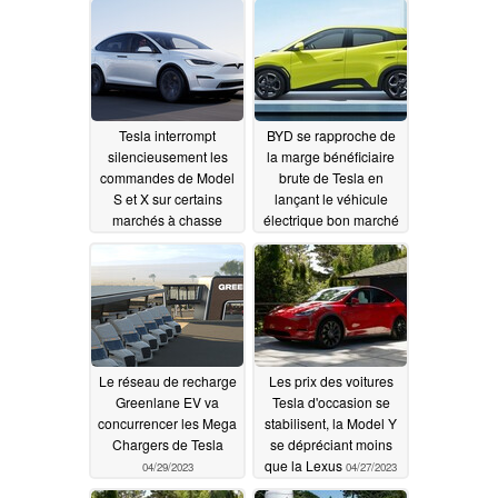
croissante de la part de
réunions Zoom avec la
l'Est
caméra de l'habitacle
05/03/2023
05/02/2023
Tesla interrompt
BYD se rapproche de
silencieusement les
la marge bénéficiaire
commandes de Model
brute de Tesla en
S et X sur certains
lançant le véhicule
marchés à chasse
électrique bon marché
d'eau directe, tout en
Seagull
04/29/2023
réduisant les prix sur
d'autres marchés
05/02/2023
Le réseau de recharge
Les prix des voitures
Greenlane EV va
Tesla d'occasion se
concurrencer les Mega
stabilisent, la Model Y
Chargers de Tesla
se dépréciant moins
que la Lexus
04/29/2023
04/27/2023