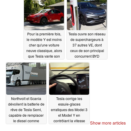
Pour la première fois,
Tesla ouvre son réseau
le modèle Y est moins
de superchargeurs à
cher qu'une voiture
37 autres VE, dont
neuve classique, alors
ceux de son principal
que Tesla vante son
concurrent BYD
rendement record de 4
04/26/2023
miles/kWh
04/26/2023
Northvolt et Scania
Tesla corrige les
dévoilent la batterie de
essuie-glaces
rêve de Tesla Semi,
erratiques des Model 3
capable de remplacer
et Model Y en
le diesel comme
contrôlant la vitesse
Show more articles
source d'énergie pour
des essuie-glaces à