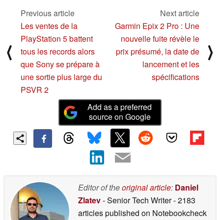
les poids lourds
l'aide d'un bouton
Previous article
Next article
04/25/2023
04/25/2023
Les ventes de la
Garmin Epix 2 Pro : Une
PlayStation 5 battent
nouvelle fuite révèle le
⟨
⟩
tous les records alors
prix présumé, la date de
que Sony se prépare à
lancement et les
une sortie plus large du
spécifications
PSVR 2
Add as a preferred
source on Google
Editor of the
original article
:
Daniel
Zlatev
- Senior Tech Writer
- 2183
articles published on Notebookcheck