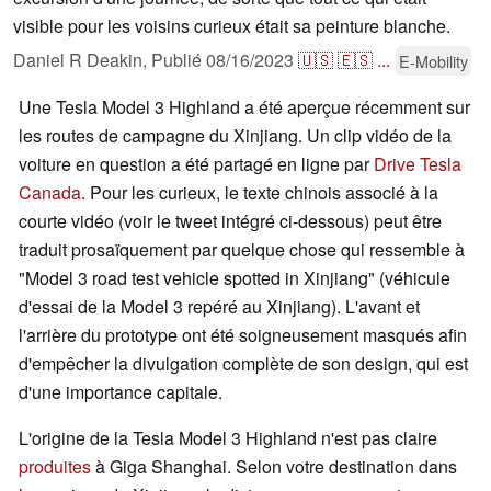
visible pour les voisins curieux était sa peinture blanche.
Daniel R Deakin,
Publié
08/16/2023
🇺🇸
🇪🇸
...
E-Mobility
Une Tesla Model 3 Highland a été aperçue récemment sur
les routes de campagne du Xinjiang. Un clip vidéo de la
voiture en question a été partagé en ligne par
Drive Tesla
Canada
. Pour les curieux, le texte chinois associé à la
courte vidéo (voir le tweet intégré ci-dessous) peut être
traduit prosaïquement par quelque chose qui ressemble à
"Model 3 road test vehicle spotted in Xinjiang" (véhicule
d'essai de la Model 3 repéré au Xinjiang). L'avant et
l'arrière du prototype ont été soigneusement masqués afin
d'empêcher la divulgation complète de son design, qui est
d'une importance capitale.
L'origine de la Tesla Model 3 Highland n'est pas claire
produites
à Giga Shanghai. Selon votre destination dans