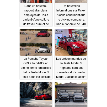
Dans un nouveau
De nouvelles
rapport, d'anciens
informations sur Fisker
employés de Tesla
Alaska confirment que
parlent d'une culture
le pick-up compact a
de travail dure et de
une autonomie de 340
l'ignorance de la santé
miles, un prix inférieur
et de la sécurité des
à 50 000 dollars
travailleurs pour
américains et des
atteindre les objectifs
fonctionnalités
de production
intéressantes, tandis
08/18/2023
que des images
montrent des éléments
La Porsche Taycan
Les précommandes de
de design innovants
GTS a l'air d'être en
la Tesla Model 3
08/18/2023
pleine forme lorsqu'elle
Highland seraient
bat la Tesla Model S
ouvertes alors que la
Plaid dans les tests de
Model 3 actuelle atteint
maniabilité, mais la
son prix le plus bas
conduite sur une seule
08/18/2023
pédale est un gros
avantage pour Tesla
08/18/2023