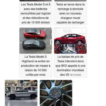
Les Tesla Model S et X
Tesla se lance dans la
avec des batteries
recharge à domicile
verrouillées par logiciel
avec un nouveau
et des réductions de
chargeur mural
prix de 10 000 dollars
capable de recharger
sont lancées en tant
n'importe quel VE
que variantes de la
08/16/2023
gamme standard
08/16/2023
La Tesla Model 3
La baisse de prix de
Highland va entrer en
Tesla intervient alors
production de masse à
que BYD appelle à une
raison de 10 000
domination mondiale
unités par mois
des VE
08/15/2023
08/15/2023