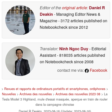
Editor of the
original article
:
Daniel R
Deakin
- Managing Editor News &
Magazine
- 3172 articles published on
Notebookcheck
since 2012
Translator:
Ninh Ngoc Duy
- Editorial
Assistant
- 818035 articles published
on Notebookcheck
since 2008
contact me via:
Facebook
>
Revues et rapports de ordinateurs portatifs et smartphones, ordiphones
>
Nouvelles
>
Archives des nouvelles
>
Archives des nouvelles 2023 08
> La
Tesla Model 3 Highland, mule d'essai masquée, aperçue en train de rouler
dans la campagne chinoise
Daniel R Deakin, 2023-08-16 (Update: 2023-08-16)