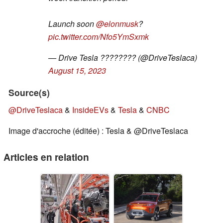
Launch soon
@elonmusk
?
pic.twitter.com/Nfo5YmSxmk
— Drive Tesla ???????? (@DriveTeslaca)
August 15, 2023
Source(s)
@DriveTeslaca
&
InsideEVs
&
Tesla
&
CNBC
Image d'accroche (éditée) : Tesla & @DriveTeslaca
Articles en relation