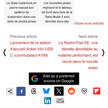
Le Tesla Cybertruck en
Les nouvelles jantes
panne expose son
Highland et le tableau
système de
de bord sans bois de la
suspension dans une
Tesla Model 3 sont
série de photos prises
dévoilés dans des
Show more articles
par des passants
photos d'espionnage
08/13/2023
08/12/2023
Previous article
Next article
Lancement de la station
Le Redmi Pad SE, une
d'accueil Anker 553 USB-
tablette abordable au
⟨
⟩
C (commutateur KVM)
matériel performant, est
lancé dans le monde
entier
Add as a preferred
source on Google