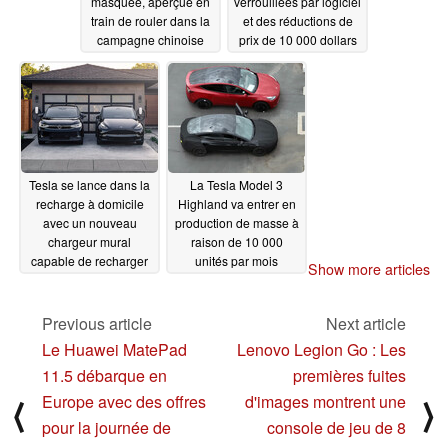
masquée, aperçue en
verrouillées par logiciel
train de rouler dans la
et des réductions de
campagne chinoise
prix de 10 000 dollars
sont lancées en tant
08/16/2023
que variantes de la
gamme standard
08/16/2023
Tesla se lance dans la
La Tesla Model 3
recharge à domicile
Highland va entrer en
avec un nouveau
production de masse à
chargeur mural
raison de 10 000
capable de recharger
unités par mois
Show more articles
n'importe quel VE
08/15/2023
08/16/2023
Previous article
Next article
Le Huawei MatePad
Lenovo Legion Go : Les
11.5 débarque en
premières fuites
Europe avec des offres
d'images montrent une
⟨
⟩
pour la journée de
console de jeu de 8