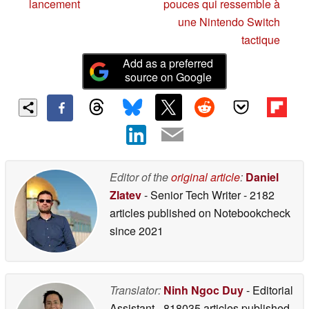
lancement
pouces qui ressemble à
une Nintendo Switch
tactique
Add as a preferred
source on Google
Editor of the
original article
:
Daniel
Zlatev
- Senior Tech Writer
- 2182
articles published on Notebookcheck
since 2021
Translator:
Ninh Ngoc Duy
- Editorial
Assistant
- 818035 articles published