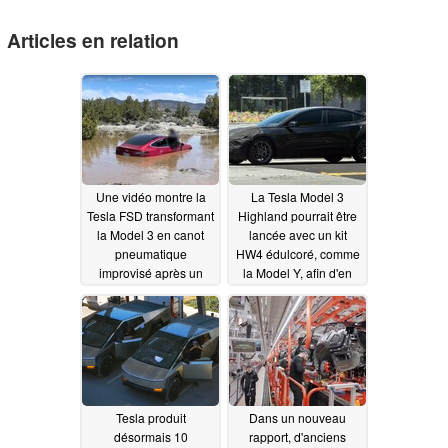
Articles en relation
Une vidéo montre la
La Tesla Model 3
Tesla FSD transformant
Highland pourrait être
la Model 3 en canot
lancée avec un kit
pneumatique
HW4 édulcoré, comme
improvisé après un
la Model Y, afin d'en
aquaplanage sur une
réduire le prix
08/22/2023
route inondée, tandis
que le propriétaire
blâme Tesla et veut
intenter un procès
08/23/2023
Tesla produit
Dans un nouveau
désormais 10
rapport, d'anciens