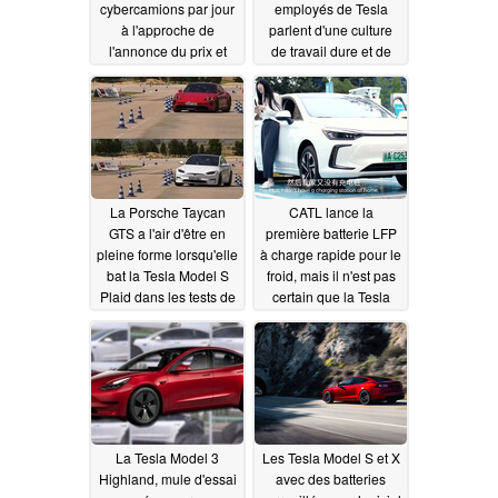
cybercamions par jour
employés de Tesla
à l'approche de
parlent d'une culture
l'annonce du prix et
de travail dure et de
des livraisons
l'ignorance de la santé
08/22/2023
et de la sécurité des
travailleurs pour
atteindre les objectifs
de production
08/18/2023
La Porsche Taycan
CATL lance la
GTS a l'air d'être en
première batterie LFP
pleine forme lorsqu'elle
à charge rapide pour le
bat la Tesla Model S
froid, mais il n'est pas
Plaid dans les tests de
certain que la Tesla
maniabilité, mais la
Model 3 ou Model Y
conduite sur une seule
l'obtienne
08/17/2023
pédale est un gros
avantage pour Tesla
08/18/2023
La Tesla Model 3
Les Tesla Model S et X
Highland, mule d'essai
avec des batteries