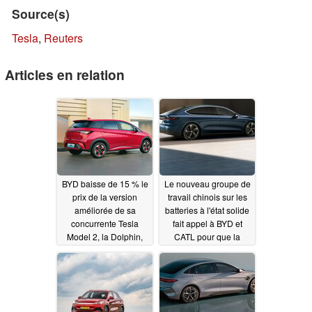
Source(s)
Tesla
,
Reuters
Articles en relation
BYD baisse de 15 % le
Le nouveau groupe de
prix de la version
travail chinois sur les
améliorée de sa
batteries à l'état solide
concurrente Tesla
fait appel à BYD et
Model 2, la Dolphin,
CATL pour que la
tout en ajoutant des
Chine reste le leader
sièges ventilés
des VE
02/15/2024
02/23/2024