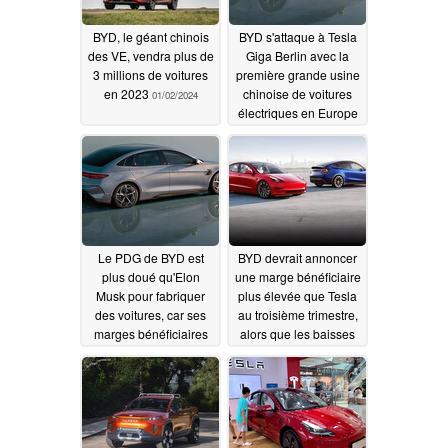
BYD, le géant chinois
BYD s'attaque à Tesla
des VE, vendra plus de
Giga Berlin avec la
3 millions de voitures
première grande usine
en 2023
chinoise de voitures
01/02/2024
électriques en Europe
12/25/2023
Le PDG de BYD est
BYD devrait annoncer
plus doué qu'Elon
une marge bénéficiaire
Musk pour fabriquer
plus élevée que Tesla
des voitures, car ses
au troisième trimestre,
marges bénéficiaires
alors que les baisses
sont désormais
de prix des modèles 3
supérieures à celles de
et Y pèsent sur les
Tesla
bénéfices
11/03/2023
10/19/2023