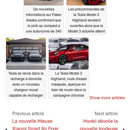
De nouvelles
Les précommandes de
informations sur Fisker
la Tesla Model 3
Alaska confirment que
Highland seraient
le pick-up compact a
ouvertes alors que la
une autonomie de 340
Model 3 actuelle atteint
miles, un prix inférieur
son prix le plus bas
à 50 000 dollars
08/18/2023
américains et des
fonctionnalités
intéressantes, tandis
que des images
montrent des éléments
Tesla se lance dans la
La Tesla Model 3
de design innovants
recharge à domicile
Highland, mule d'essai
08/18/2023
avec un nouveau
masquée, aperçue en
chargeur mural
train de rouler dans la
capable de recharger
campagne chinoise
Show more articles
n'importe quel VE
08/16/2023
08/16/2023
Previous article
Next article
La nouvelle friteuse
Hookii dévoile la
Xiaomi Smart Air Fryer
nouvelle tondeuse