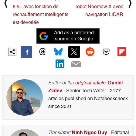
⟨
⟩
6.5L avec fonction de
robot Neomow X avec
réchauffement intelligente
navigation LiDAR
est dévoilée
Add as a preferred
source on Google
Editor of the
original article
:
Daniel
Zlatev
- Senior Tech Writer
- 2177
articles published on Notebookcheck
since 2021
Translator:
Ninh Ngoc Duy
- Editorial