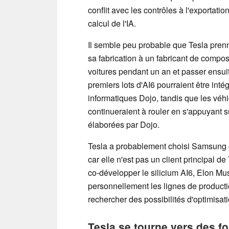
conflit avec les contrôles à l'exportat
calcul de l'IA.
Il semble peu probable que Tesla prenn
sa fabrication à un fabricant de compo
voitures pendant un an et passer ensu
premiers lots d'AI6 pourraient être int
informatiques Dojo, tandis que les véh
continueraient à rouler en s'appuyant 
élaborées par Dojo.
Tesla a probablement choisi Samsung en
car elle n'est pas un client principal
co-développer le silicium AI6, Elon Mus
personnellement les lignes de productio
rechercher des possibilités d'optimisat
Tesla se tourne vers des fo