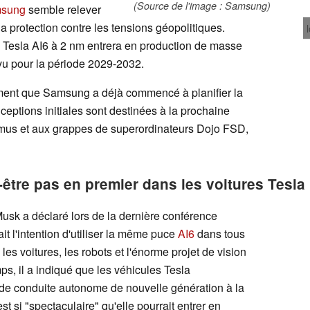
(Source de l'image : Samsung)
sung
semble relever
 la protection contre les tensions géopolitiques.
e Tesla AI6 à 2 nm entrera en production de masse
évu pour la période 2029-2032.
rment que Samsung a déjà commencé à planifier la
nceptions initiales sont destinées à la prochaine
mus et aux grappes de superordinateurs Dojo FSD,
-être pas en premier dans les voitures Tesla
 Musk a déclaré lors de la dernière conférence
it l'intention d'utiliser la même puce
AI6
dans tous
les voitures, les robots et l'énorme projet de vision
s, il a indiqué que les véhicules Tesla
 de conduite autonome de nouvelle génération à la
st si "spectaculaire" qu'elle pourrait entrer en