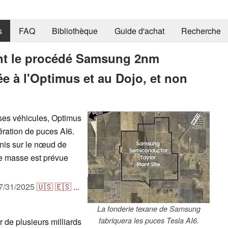
s
FAQ
Bibliothèque
Guide d'achat
Recherche
sant le procédé Samsung 2nm
ée à l'Optimus et au Dojo, et non
r ses véhicules, Optimus
nération de puces AI6.
nis sur le nœud de
e masse est prévue
7/31/2025
🇺🇸
🇪🇸
...
La fonderie texane de Samsung
fabriquera les puces Tesla AI6.
r de plusieurs milliards