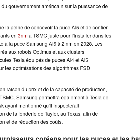
ion du gouvernement américain sur la puissance de
e la peine de concevoir la puce AI5 et de confier
sants en
3nm
à TSMC juste pour l'installer dans les
ite à la puce Samsung AI6 à 2 nm en 2028. Les
égrés aux robots Optimus et aux clusters
icules Tesla équipés de puces AI4 et AI5
sur les optimisations des algorithmes FSD
 raison du prix et de la capacité de production,
 de TSMC. Samsung permettra également à Tesla de
k ayant mentionné qu'il inspecterait
n de la fonderie de Taylor, au Texas, afin de
ion et de réduction des coûts.
urnisseurs coréens pour les puces et les bat