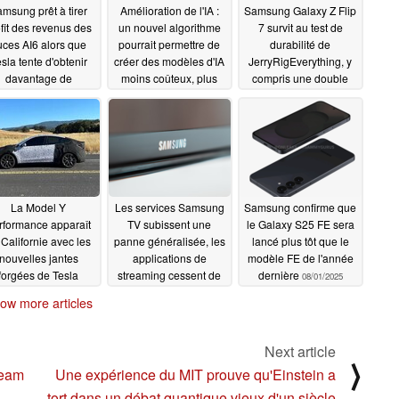
msung prêt à tirer
Amélioration de l'IA :
Samsung Galaxy Z Flip
fit des revenus des
un nouvel algorithme
7 survit au test de
uces AI6 alors que
pourrait permettre de
durabilité de
sla tente d'obtenir
créer des modèles d'IA
JerryRigEverything, y
davantage de
moins coûteux, plus
compris une double
aquettes de silicium
précis et plus légers
tentative de pliage
03/05/2026
08/03/2025
08/03/2025
La Model Y
Les services Samsung
Samsung confirme que
rformance apparaît
TV subissent une
le Galaxy S25 FE sera
 Californie avec les
panne généralisée, les
lancé plus tôt que le
nouvelles jantes
applications de
modèle FE de l'année
forgées de Tesla
streaming cessent de
dernière
08/01/2025
fonctionner pour les
08/01/2025
ow more articles
utilisateurs du monde
entier
08/01/2025
Next article
⟩
team
Une expérience du MIT prouve qu'Einstein a
tort dans un débat quantique vieux d'un siècle