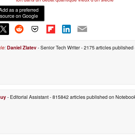
Add as a preferred
source on Google
cle
:
Daniel Zlatev
- Senior Tech Writer
- 2175 articles publishe
Duy
- Editorial Assistant
- 815842 articles published on Notebo