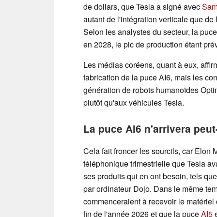
de dollars, que Tesla a signé avec
Sam
autant de l'intégration verticale que de
Selon les analystes du secteur, la puc
en 2028, le pic de production étant pr
Les médias coréens, quant à eux, affi
fabrication de la puce AI6, mais les co
génération de robots humanoïdes Opti
plutôt qu'aux véhicules Tesla.
La puce AI6 n'arrivera peut
Cela fait froncer les sourcils, car Elon
téléphonique trimestrielle que Tesla ava
ses produits qui en ont besoin, tels que 
par ordinateur Dojo. Dans le même temp
commenceraient à recevoir le matériel
fin de l'année 2026 et que la puce
AI5
e