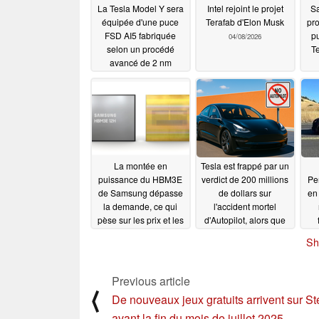
La Tesla Model Y sera
Intel rejoint le projet
Sa
équipée d'une puce
Terafab d'Elon Musk
pro
FSD AI5 fabriquée
p
04/08/2026
selon un procédé
Te
avancé de 2 nm
pl
07/13/2026
La montée en
Tesla est frappé par un
puissance du HBM3E
verdict de 200 millions
Pe
de Samsung dépasse
de dollars sur
en
la demande, ce qui
l'accident mortel
pèse sur les prix et les
d'Autopilot, alors que
marges
des preuves
08/02/2025
Sh
accablantes émergent
08/02/2025
Previous article
⟨
De nouveaux jeux gratuits arrivent sur S
avant la fin du mois de juillet 2025