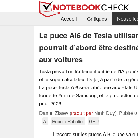
Accueil
Critiques
Nouvelle
La puce AI6 de Tesla utili
pourrait d'abord être destin
aux voitures
Tesla prévoit un traitement unifié de l'IA pou
et le supercalculateur Dojo, à partir de la gé
La puce Tesla AI6 sera fabriquée aux États-U
fonderie 2nm de Samsung, et la production d
pour 2028.
Daniel Zlatev (
traduit par
Ninh Duy),
Publié
0
AI
Robot / Robotics
GPU
L'accord sur les puces AI6, d'une valeu