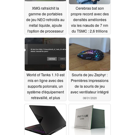
XMG rafraîchit la
Cerebras bat son
gamme de portables
propre record avec des
de jeu NEO refroidis au
densités améliorées
métal liquide, ajoute
via les nœuds de 7 nm
l'option de processeur
du TSMC : 2,6 trillions
i7-10875H
de transistors et 850
08/26/2020
000 cœurs sur une
seule puce
08/19/2020
World of Tanks 1.10 est
Souris de jeu Zephyr :
mis en ligne avec des
Premières impressions
supports polonais, un
de la souris de jeu
système d'équipement
avec ventilateur intégré
retravaillé, et plus
08/01/2020
08/05/2020