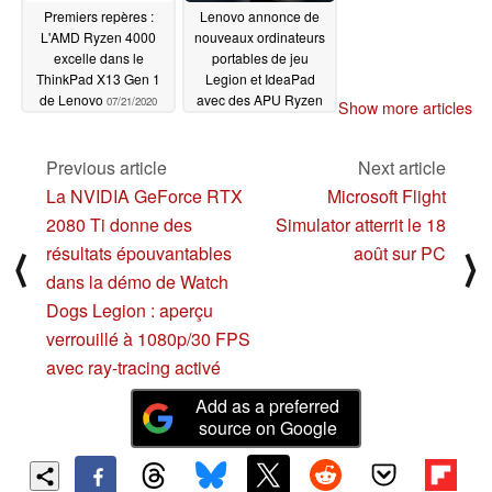
Premiers repères :
Lenovo annonce de
L'AMD Ryzen 4000
nouveaux ordinateurs
excelle dans le
portables de jeu
ThinkPad X13 Gen 1
Legion et IdeaPad
de Lenovo
avec des APU Ryzen
07/21/2020
Show more articles
4000H
07/17/2020
Previous article
Next article
La NVIDIA GeForce RTX
Microsoft Flight
2080 Ti donne des
Simulator atterrit le 18
résultats épouvantables
août sur PC
⟨
⟩
dans la démo de Watch
Dogs Legion : aperçu
verrouillé à 1080p/30 FPS
avec ray-tracing activé
Add as a preferred
source on Google