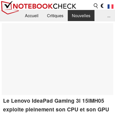
Accueil
Critiques
Nouvelles
...
FAQ
Bibliothèque
Guide d'achat
Recherche
Contact
Le Lenovo IdeaPad Gaming 3i 15IMH05
exploite pleinement son CPU et son GPU