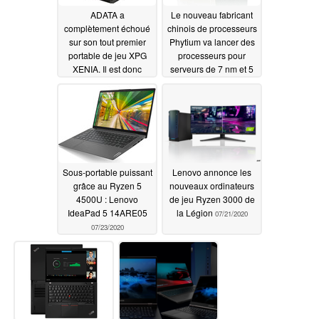
ADATA a
Le nouveau fabricant
complètement échoué
chinois de processeurs
sur son tout premier
Phytium va lancer des
portable de jeu XPG
processeurs pour
XENIA. Il est donc
serveurs de 7 nm et 5
maintenant en vente
nm, ainsi que des
pour seulement 1200
processeurs de 14 nm
USD
pour les marchés des
07/27/2020
ordinateurs de bureau
et embarqués
07/24/2020
Sous-portable puissant
Lenovo annonce les
grâce au Ryzen 5
nouveaux ordinateurs
4500U : Lenovo
de jeu Ryzen 3000 de
IdeaPad 5 14ARE05
la Légion
07/21/2020
07/23/2020