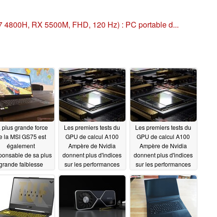
7 4800H, RX 5500M, FHD, 120 Hz) : PC portable d...
 plus grande force
Les premiers tests du
Les premiers tests du
e la MSI GS75 est
GPU de calcul A100
GPU de calcul A100
également
Ampère de Nvidia
Ampère de Nvidia
ponsable de sa plus
donnent plus d'indices
donnent plus d'indices
grande faiblesse
sur les performances
sur les performances
attendues de la série
attendues de la série
07/31/2020
haut de gamme RTX
haut de gamme RTX
3000
3000
07/26/2020
07/25/2020