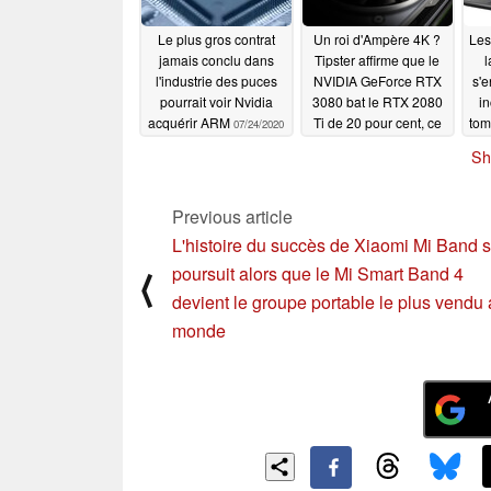
Le plus gros contrat
Un roi d'Ampère 4K ?
Les
jamais conclu dans
Tipster affirme que le
l
l'industrie des puces
NVIDIA GeForce RTX
s'
pourrait voir Nvidia
3080 bat le RTX 2080
in
acquérir ARM
Ti de 20 pour cent, ce
tom
07/24/2020
qui suggère un
165
Sh
GeForce RTX 3080 Ti
p
vraiment monstrueux
07/22/2020
Previous article
L'histoire du succès de Xiaomi Mi Band 
poursuit alors que le Mi Smart Band 4
⟨
devient le groupe portable le plus vendu
monde