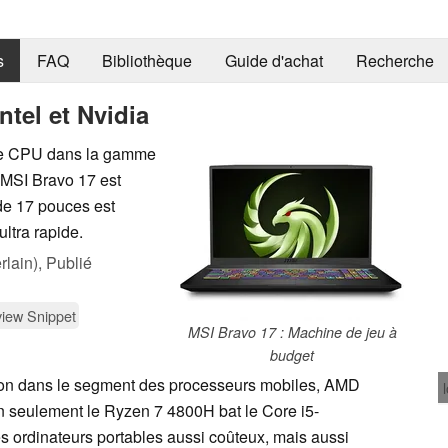
s
FAQ
Bibliothèque
Guide d'achat
Recherche
tel et Nvidia
ce CPU dans la gamme
a MSI Bravo 17 est
de 17 pouces est
ltra rapide.
lain),
Publié
iew Snippet
MSI Bravo 17 : Machine de jeu à
budget
 ton dans le segment des processeurs mobiles, AMD
n seulement le Ryzen 7 4800H bat le Core i5-
s ordinateurs portables aussi coûteux, mais aussi