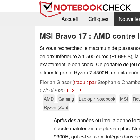
Accueil
Critiques
Nouvelle
MSI Bravo 17 : AMD contre In
Si vous recherchez le maximum de puissan
de prix inférieure à 1 500 euros (~1 696 $), l
exactement le bon choix. Ce portable de jeu 
alimenté par le Ryzen 7 4800H, un octa-core u
Florian Glaser (
traduit par
Stephanie Chamber
07/10/2020
🇺🇸
🇩🇪
...
AMD
Gaming
Laptop / Notebook
MSI
Rev
Ryzen (Zen)
Après des années où Intel a donné le
riposte maintenant de plus en plus. No
9300H, qui est souvent intégré dans de