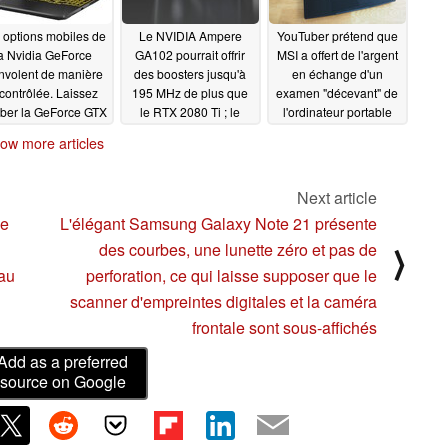
 options mobiles de
Le NVIDIA Ampere
YouTuber prétend que
a Nvidia GeForce
GA102 pourrait offrir
MSI a offert de l'argent
envolent de manière
des boosters jusqu'à
en échange d'un
contrôlée. Laissez
195 MHz de plus que
examen "décevant" de
ber la GeForce GTX
le RTX 2080 Ti ; le
l'ordinateur portable
0 Ti et optez plutôt
nouveau connecteur
Bravo 15 de MSI
ow more articles
our la GTX 1660 Ti
d'alimentation à 12
07/16/2020
broches ferait ses
07/20/2020
débuts sur les cartes
Next article
Founders Edition
se
L'élégant Samsung Galaxy Note 21 présente
07/17/2020
des courbes, une lunette zéro et pas de
⟩
 au
perforation, ce qui laisse supposer que le
scanner d'empreintes digitales et la caméra
frontale sont sous-affichés
Add as a preferred
source on Google