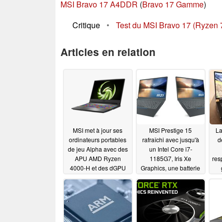
MSI Bravo 17 A4DDR
(
Bravo 17 Gamme
)
Critique
•
Test du MSI Bravo 17 (Ryzen 
Articles en relation
MSI met à jour ses
MSI Prestige 15
La
ordinateurs portables
rafraîchi avec jusqu'à
d
de jeu Alpha avec des
un Intel Core i7-
APU AMD Ryzen
1185G7, Iris Xe
res
4000-H et des dGPU
Graphics, une batterie
RX 5600M, ajoute un
de 82 Wh et un GPU
modèle 17 pouces
NVIDIA
09/03/2020
09/09/2020