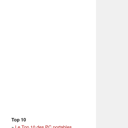
Top 10
»
Le Top 10 des PC portables