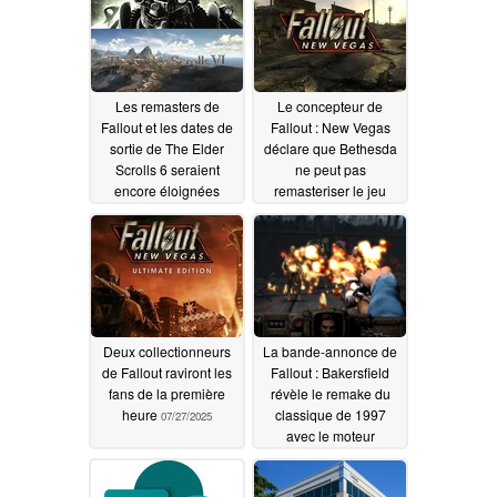
Les remasters de
Le concepteur de
Fallout et les dates de
Fallout : New Vegas
sortie de The Elder
déclare que Bethesda
Scrolls 6 seraient
ne peut pas
encore éloignées
remasteriser le jeu
sans Obsidian
05/24/2026
04/20/2026
Deux collectionneurs
La bande-annonce de
de Fallout raviront les
Fallout : Bakersfield
fans de la première
révèle le remake du
heure
classique de 1997
07/27/2025
avec le moteur
GZDoom
07/24/2025