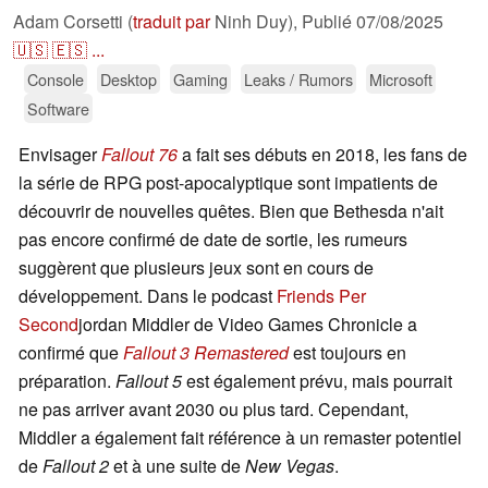
Adam Corsetti (
traduit par
Ninh Duy),
Publié
07/08/2025
🇺🇸
🇪🇸
...
Console
Desktop
Gaming
Leaks / Rumors
Microsoft
Software
Envisager
Fallout 76
a fait ses débuts en 2018, les fans de
la série de RPG post-apocalyptique sont impatients de
découvrir de nouvelles quêtes. Bien que Bethesda n'ait
pas encore confirmé de date de sortie, les rumeurs
suggèrent que plusieurs jeux sont en cours de
développement. Dans le podcast
Friends Per
Second
jordan Middler de Video Games Chronicle a
confirmé que
Fallout 3 Remastered
est toujours en
préparation.
Fallout 5
est également prévu, mais pourrait
ne pas arriver avant 2030 ou plus tard. Cependant,
Middler a également fait référence à un remaster potentiel
de
Fallout 2
et à une suite de
New Vegas
.