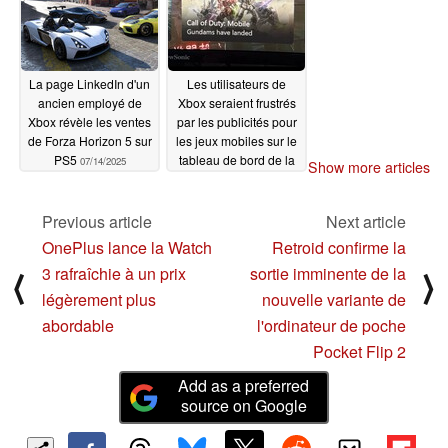
La page LinkedIn d'un
Les utilisateurs de
ancien employé de
Xbox seraient frustrés
Xbox révèle les ventes
par les publicités pour
de Forza Horizon 5 sur
les jeux mobiles sur le
PS5
tableau de bord de la
07/14/2025
Show more articles
console
07/13/2025
Previous article
Next article
OnePlus lance la Watch
Retroid confirme la
3 rafraîchie à un prix
sortie imminente de la
⟨
⟩
légèrement plus
nouvelle variante de
abordable
l'ordinateur de poche
Pocket Flip 2
Add as a preferred
source on Google