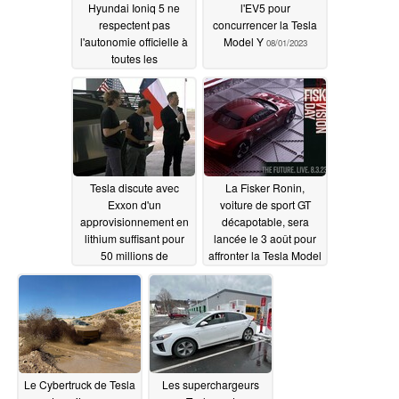
Hyundai Ioniq 5 ne
l'EV5 pour
respectent pas
concurrencer la Tesla
l'autonomie officielle à
Model Y
08/01/2023
toutes les
températures, tandis
que la VW ID.4 et la
Ford Mustang Mach-E
s'en sortent bien en été
08/02/2023
Tesla discute avec
La Fisker Ronin,
Exxon d'un
voiture de sport GT
approvisionnement en
décapotable, sera
lithium suffisant pour
lancée le 3 août pour
50 millions de
affronter la Tesla Model
véhicules électriques
S avec une autonomie
de 600 miles
08/01/2023
08/01/2023
Le Cybertruck de Tesla
Les superchargeurs