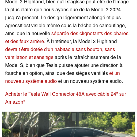
Model 3 Highland, bien qu'il s'agisse peut-être de l'image
la plus claire que nous ayons eue de la Model 3 2024
jusqu'à présent. Le design légèrement allongé et plus
agressif est visible même sous la bâche de camouflage,
ainsi que la nouvelle
séparée des clignotants des phares
et des feux arrière
. À l'intérieur, la Model 3 Highland
devrait être dotée d'un habitacle sans bouton, sans
ventilation et sans tige
après le rafraîchissement de la
Model S, bien que Tesla puisse ajouter une direction à
fourche en option, ainsi que des sièges ventilés
et un
nouveau système audio
et un nouveau système audio.
Acheter le Tesla Wall Connector 48A avec câble 24" sur
Amazon