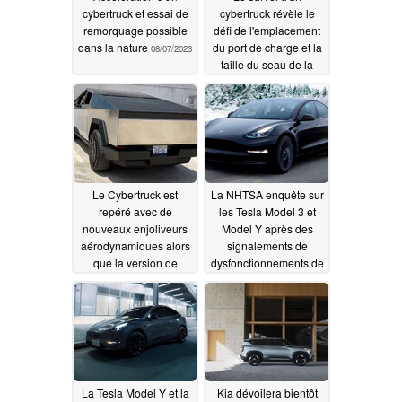
cybertruck et essai de
cybertruck révèle le
remorquage possible
défi de l'emplacement
dans la nature
du port de charge et la
08/07/2023
taille du seau de la
malle
08/05/2023
Le Cybertruck est
La NHTSA enquête sur
repéré avec de
les Tesla Model 3 et
nouveaux enjoliveurs
Model Y après des
aérodynamiques alors
signalements de
que la version de
dysfonctionnements de
production avec des
la direction
08/02/2023
plaques
d'immatriculation
texanes est filmée
08/03/2023
La Tesla Model Y et la
Kia dévoilera bientôt