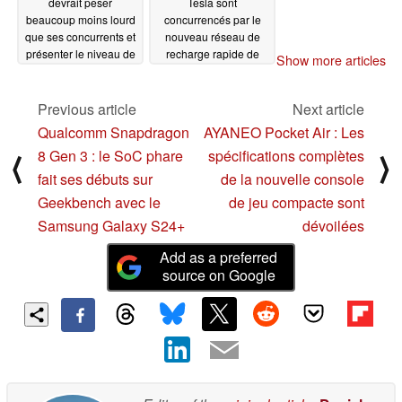
devrait peser
Tesla sont
beaucoup moins lourd
concurrencés par le
que ses concurrents et
nouveau réseau de
présenter le niveau de
recharge rapide de
Show more articles
sécurité habituel de
GM, BMW, Mercedes,
Tesla, selon des
Honda et Hyundai, qui
experts en démontage
bénéficie des
Previous article
Next article
de véhicules
subventions de M.
Qualcomm Snapdragon
AYANEO Pocket Air : Les
électriques
Biden
07/31/2023
07/28/2023
8 Gen 3 : le SoC phare
spécifications complètes
⟨
⟩
fait ses débuts sur
de la nouvelle console
Geekbench avec le
de jeu compacte sont
Samsung Galaxy S24+
dévoilées
Add as a preferred
source on Google