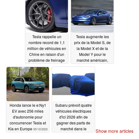
représentent que 12 %
05/14/2023
Tesla rappelle un
Tesla augmente les
nombre record de 1,1
prix de la Model S, de
million de véhicules en
la Model X et de la
Chine en raison d'un
Model Y pour le
problème de freinage
marché américain,
régénératif
quelques semaines
05/13/2023
seulement après avoir
baissé ses prix
05/13/2023
Honda lance le e:Ny1
Subaru prévoit quatre
EV avec 256 miles
véhicules électriques
d'autonomie pour
d'ici 2026 afin de
concurrencer Tesla et
gagner des parts de
Kia en Europe
marché dans le
05/13/2023
Show more articles
domaine des véhicules