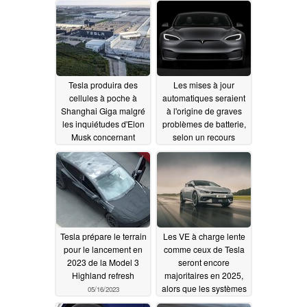
Counter-Strike et Dota
et bizarreries évidents
persistent alors que la
02/26/2026
date de production se
rapproche
05/18/2023
Tesla produira des
Les mises à jour
cellules à poche à
automatiques seraient
Shanghai Giga malgré
à l'origine de graves
les inquiétudes d'Elon
problèmes de batterie,
Musk concernant
selon un recours
l'emballement
collectif intenté par
thermique
Tesla
05/17/2023
05/16/2023
Tesla prépare le terrain
Les VE à charge lente
pour le lancement en
comme ceux de Tesla
2023 de la Model 3
seront encore
Highland refresh
majoritaires en 2025,
alors que les systèmes
05/16/2023
de 800 V ne