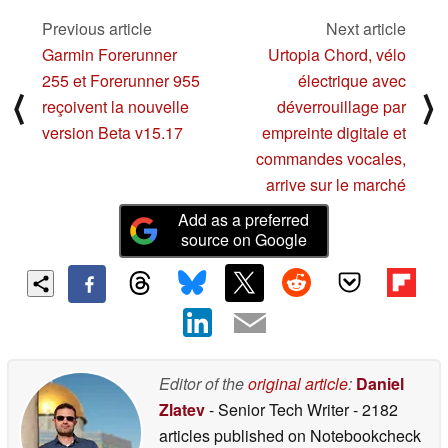
électriques, après avoir
été distancé par Tesla
Previous article
Next article
et d'autres concurrents
Garmin Forerunner
Urtopia Chord, vélo
05/12/2023
255 et Forerunner 955
électrique avec
⟨
⟩
reçoivent la nouvelle
déverrouillage par
version Beta v15.17
empreinte digitale et
commandes vocales,
arrive sur le marché
Add as a preferred
source on Google
Editor of the
original article
:
Daniel
Zlatev
- Senior Tech Writer
- 2182
articles published on Notebookcheck