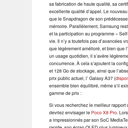
sa fabrication de haute qualité, sa cert
excellente qualité d’appel. Le nouvea
que le Snapdragon de son prédécesseur
mémoire. Parallèlement, Samsung reste
et la participation au programme « Sel
vie. Il n’y a toutefois pas d’avancées v
que légèrement amélioré, et bien que 
un usage quotidien, il s’avère légèreme
concurrence. À cela s’ajoutent la con
et 128 Go de stockage, ainsi que l’ab
prix public actuel, l’ Galaxy A37 (
dispon
ensemble bien équilibré, même s’il exi
gamme de prix :
Si vous recherchez le meilleur rapport q
devriez envisager le
Poco X8 Pro
. Lors
a impressionnés par son SoC MediaTek
rapide, son écran OLED plus lumineux