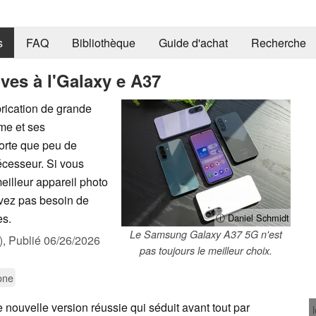
s
FAQ
Bibliothèque
Guide d'achat
Recherche
ives à l'Galaxy e A37
rication de grande
rme et ses
porte que peu de
écesseur. Si vous
illeur appareil photo
avez pas besoin de
es.
ⓘ Daniel Schmidt
Le Samsung Galaxy A37 5G n'est
),
Publié
06/26/2026
pas toujours le meilleur choix.
one
 nouvelle version réussie qui séduit avant tout par