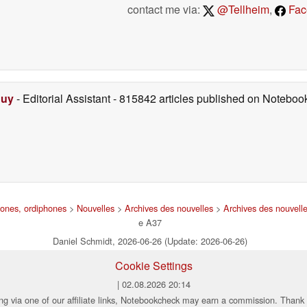
contact me via:
@Tellheim
,
Fac
Duy
- Editorial Assistant
- 815842 articles published on Notebo
hones, ordiphones
>
Nouvelles
>
Archives des nouvelles
>
Archives des nouvell
e A37
Daniel Schmidt, 2026-06-26 (Update: 2026-06-26)
Cookie Settings
| 02.08.2026 20:14
ng via one of our affiliate links, Notebookcheck may earn a commission. Thank 