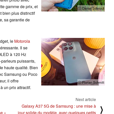
te gamme de prix, et
ⓘ Daniel Schmidt
bien plus distinctif
e, sa garantie de
dget, le
Motorola
éressante. Il se
MOLED à 120 Hz
-parleurs puissants,
de haute qualité. Bien
avec Samsung ou Poco
r, il offre
ⓘ Florian Schmitt
un prix attractif.
Next article
Galaxy A37 5G de Samsung : une mise à
⟩
ne «
jour solide du modèle, avec quelques petits