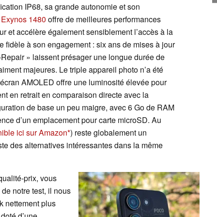
ification IP68, sa grande autonomie et son
u
Exynos 1480
offre de meilleures performances
 et accélère également sensiblement l’accès à la
 fidèle à son engagement : six ans de mises à jour
f-Repair » laissent présager une longue durée de
raiment majeures. Le triple appareil photo n’a été
l’écran AMOLED offre une luminosité élevée pour
nt en retrait en comparaison directe avec la
figuration de base un peu maigre, avec 6 Go de RAM
sence d’un emplacement pour carte microSD. Au
ible ici sur Amazon
) reste globalement un
ste des alternatives intéressantes dans la même
ualité-prix, vous
 de notre test, il nous
 nettement plus
 doté d’une