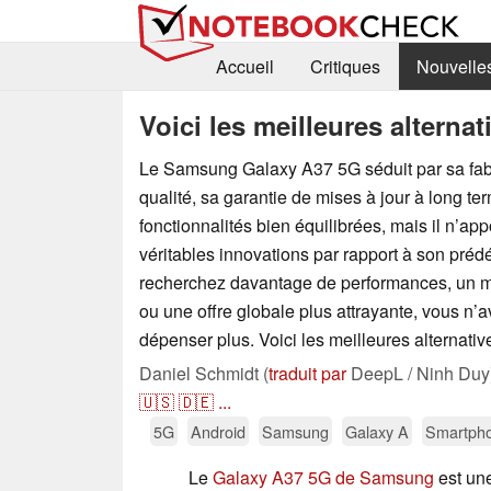
Accueil
Critiques
Nouvelle
Voici les meilleures alternat
Le Samsung Galaxy A37 5G séduit par sa fab
qualité, sa garantie de mises à jour à long te
fonctionnalités bien équilibrées, mais il n’ap
véritables innovations par rapport à son préd
recherchez davantage de performances, un me
ou une offre globale plus attrayante, vous n’
dépenser plus. Voici les meilleures alternativ
Daniel Schmidt (
traduit par
DeepL / Ninh Duy
🇺🇸
🇩🇪
...
5G
Android
Samsung
Galaxy A
Smartph
Le
Galaxy A37 5G de Samsung
est une