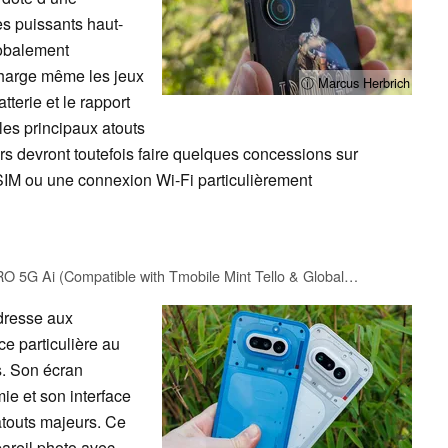
s puissants haut-
lobalement
charge même les jeux
ⓘ Marcus Herbrich
tterie et le rapport
les principaux atouts
s devront toutefois faire quelques concessions sur
'eSIM ou une connexion Wi-Fi particulièrement
XIAOMI Poco X8 PRO 5G Ai (Compatible with Tmobile Mint Tello & Global) (256GB + 8GB) 6.59" 50MP Gamers Phone NFC Dual sim Unlocked Model 2511FPC34G Liberado (Black)
adresse aux
ce particulière au
es. Son écran
e et son interface
atouts majeurs. Ce
reil photo avec