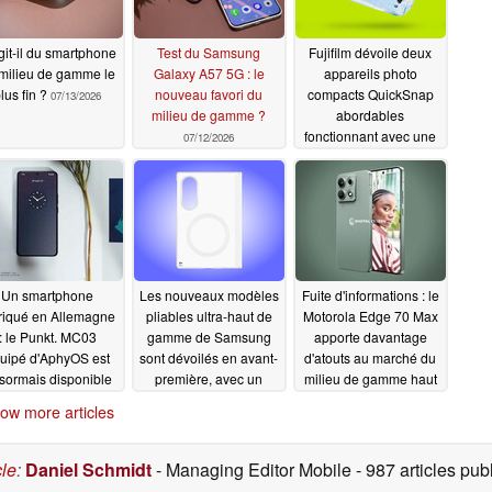
git-il du smartphone
Test du Samsung
Fujifilm dévoile deux
milieu de gamme le
Galaxy A57 5G : le
appareils photo
lus fin ?
nouveau favori du
compacts QuickSnap
07/13/2026
milieu de gamme ?
abordables
fonctionnant avec une
07/12/2026
pellicule 35 mm
07/01/2026
Un smartphone
Les nouveaux modèles
Fuite d'informations : le
riqué en Allemagne
pliables ultra-haut de
Motorola Edge 70 Max
: le Punkt. MC03
gamme de Samsung
apporte davantage
uipé d'AphyOS est
sont dévoilés en avant-
d'atouts au marché du
sormais disponible
première, avec un
milieu de gamme haut
nouveau format « Z
de gamme
06/30/2026
06/30/2026
ow more articles
Fold » inspiré de
l'Galaxy
06/30/2026
cle
:
Daniel Schmidt
- Managing Editor Mobile
- 987 articles p