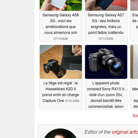
Samsung Galaxy A58
Samsung Galaxy A57
S'a
5G : voici les
5G : des finitions
de 
améliorations que
soignées, mais un
p
nous aimerions voir
point faible inattendu
07/14/2026
07/13/2026
Le litige est réglé : le
L'appareil photo
Hasselblad X2D II
compact Sony RX10 V,
fab
prend enfin en charge
doté d'un zoom 25x,
Capture One
devrait bientôt être
éq
07/01/2026
commercialisé, selon
dé
certaines rumeurs
Sh
07/01/2026
Editor of the
original arti