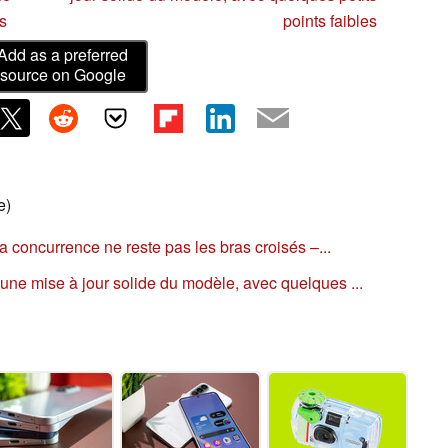
es
points faibles
Add as a preferred
source on Google
e)
a concurrence ne reste pas les bras croisés –...
ne mise à jour solide du modèle, avec quelques ...