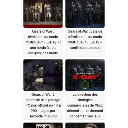
Gears of War :
Gears of War : date de
révélation du mode
dévoilement du mode
multijoueur « E-Day » :
multijoueur « E-Day »
une horde à trois
confirmée
07/23/2026
équipes, des mods
d'armes et pas de
Battle Pass
07/30/2026
Gears of War 2
Le directeur des
bénéficie d'un portage
stratégies
PC non officiel en 4K à
commerciales de Xbox
200 images par
dément tout revirement
seconde
concernant les jeux
07/22/2026
exclusifs sur console,
malgré les doutes