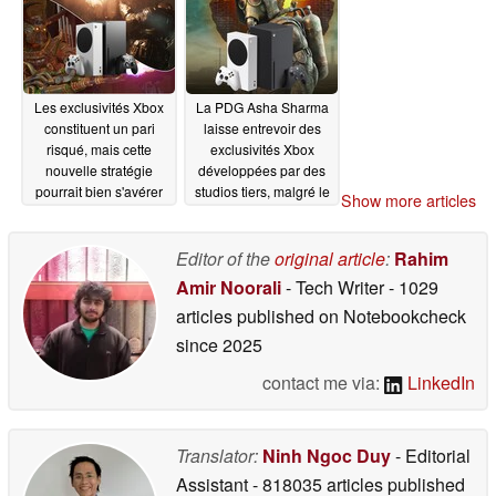
Les exclusivités Xbox
La PDG Asha Sharma
constituent un pari
laisse entrevoir des
risqué, mais cette
exclusivités Xbox
nouvelle stratégie
développées par des
pourrait bien s'avérer
studios tiers, malgré le
Show more articles
payante
ralentissement des
06/12/2026
ventes de consoles
Editor of the
original article
:
Rahim
06/12/2026
Amir Noorali
- Tech Writer
- 1029
articles published on Notebookcheck
since 2025
contact me via:
LinkedIn
Translator:
Ninh Ngoc Duy
- Editorial
Assistant
- 818035 articles published