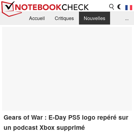
Accueil
Critiques
Nouvelles
...
FAQ
Bibliothèque
Guide d'achat
Recherche
Contact
Gears of War : E-Day PS5 logo repéré sur
un podcast Xbox supprimé