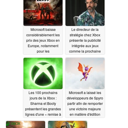
quant aux bénéfices
06/17/2026
Microsoft baisse
Le directeur de la
considérablement les
stratégie chez Xbox
prix des jeux Xbox en
présente la publicité
Europe, notamment
intégrée aux jeux
pour les
comme la prochaine
précommandes de
grande avancée dans
Gears of War : E-Day
le secteur du jeu vidéo
06/16/2026
06/13/2026
Les 100 prochains
Microsoft a laissé les
jours de la Xbox :
développeurs de Spyro
Sharma et Booty
partir afin de remporter
présentent les grandes
une victoire majeure
lignes d'une « remise à
en matière d'édition
zéro » majeure
06/12/2026
06/12/2026