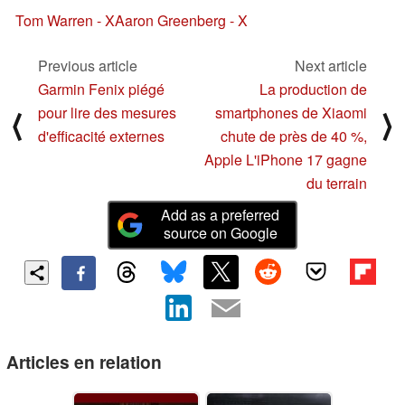
Tom Warren - X
Aaron Greenberg - X
Previous article
Next article
Garmin Fenix piégé
La production de
pour lire des mesures
smartphones de Xiaomi
⟨
⟩
d'efficacité externes
chute de près de 40 %,
Apple L'iPhone 17 gagne
du terrain
Add as a preferred
source on Google
Articles en relation