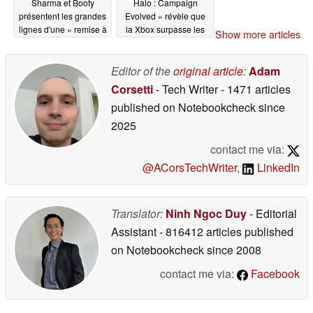
Sharma et Booty
Halo : Campaign
présentent les grandes
Evolved » révèle que
lignes d'une « remise à
la Xbox surpasse les
Show more articles
zéro » majeure
PC de milieu de
gamme
06/12/2026
06/12/2026
Editor of the
original article
:
Adam
Corsetti
- Tech Writer
- 1471 articles
published on Notebookcheck
since
2025
contact me via:
@ACorsTechWriter
,
LinkedIn
Translator:
Ninh Ngoc Duy
- Editorial
Assistant
- 816412 articles published
on Notebookcheck
since 2008
contact me via:
Facebook