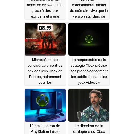
bondi de 86 % en juin,
consommerait moins
grâce à des jeux
de mémoire vive que la
exclusifs et à une
version standard de
hausse des prix
Windows 11, mais cela
ne se traduit pas par
07/23/2026
une amélioration des
performances de jeu
06/16/2026
Microsoft baisse
Le responsable de la
considérablement les
stratégie Xbox précise
prix des jeux Xbox en
ses propos concernant
Europe, notamment
les publicités dans les
pour les
jeux vidéo : «
précommandes de
Interrompre
Gears of War : E-Day
l'expérience de jeu
serait néfaste »
06/16/2026
06/16/2026
L'ancien patron de
Le directeur de la
PlayStation laisse
stratégie chez Xbox