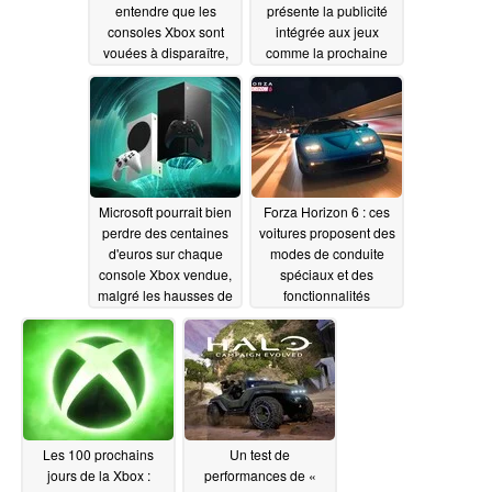
entendre que les
présente la publicité
consoles Xbox sont
intégrée aux jeux
vouées à disparaître,
comme la prochaine
Microsoft donnant la
grande avancée dans
priorité à Windows
le secteur du jeu vidéo
06/13/2026
06/13/2026
Microsoft pourrait bien
Forza Horizon 6 : ces
perdre des centaines
voitures proposent des
d'euros sur chaque
modes de conduite
console Xbox vendue,
spéciaux et des
malgré les hausses de
fonctionnalités
prix
supplémentaires
06/13/2026
06/12/2026
Les 100 prochains
Un test de
jours de la Xbox :
performances de «