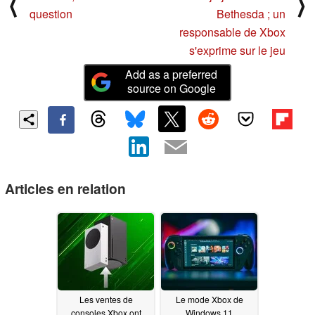
⟨
⟩
question
Bethesda ; un
responsable de Xbox
s'exprime sur le jeu
Add as a preferred
source on Google
Articles en relation
Les ventes de
Le mode Xbox de
consoles Xbox ont
Windows 11