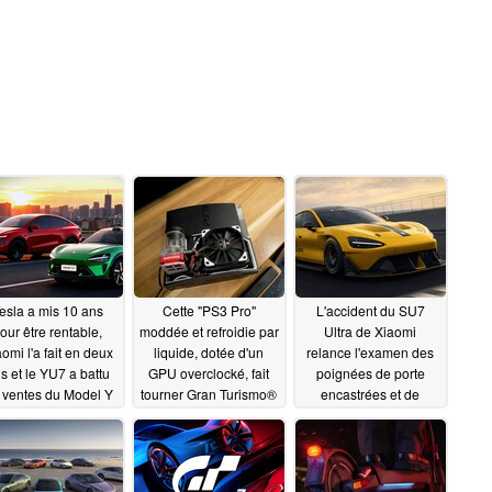
esla a mis 10 ans
Cette "PS3 Pro"
L'accident du SU7
our être rentable,
moddée et refroidie par
Ultra de Xiaomi
omi l'a fait en deux
liquide, dotée d'un
relance l'examen des
s et le YU7 a battu
GPU overclocké, fait
poignées de porte
s ventes du Model Y
tourner Gran Turismo®
encastrées et de
6 à 60 FPS
l'accès des premiers
11/20/2025
10/21/2025
secours
10/13/2025