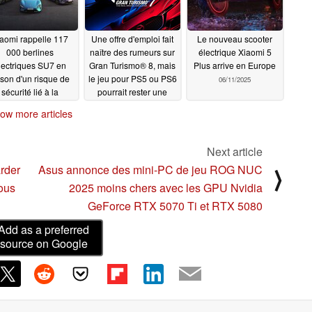
aomi rappelle 117
Une offre d'emploi fait
Le nouveau scooter
000 berlines
naître des rumeurs sur
électrique Xiaomi 5
lectriques SU7 en
Gran Turismo® 8, mais
Plus arrive en Europe
ison d'un risque de
le jeu pour PS5 ou PS6
06/11/2025
sécurité lié à la
pourrait rester une
nduite intelligente
exclusivité PlayStation
ow more articles
09/19/2025
07/28/2025
Next article
rder
Asus annonce des mini-PC de jeu ROG NUC
⟩
vous
2025 moins chers avec les GPU Nvidia
GeForce RTX 5070 Ti et RTX 5080
Add as a preferred
source on Google