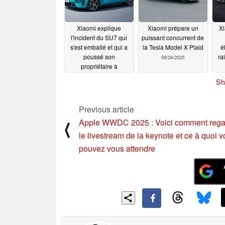
Xiaomi explique
Xiaomi prépare un
Xi
l'incident du SU7 qui
puissant concurrent de
s'est emballé et qui a
la Tesla Model X Plaid
é
poussé son
ra
09/24/2025
propriétaire à
poursuivre le véhicule
co
Sh
électrique
10/06/2025
Previous article
Apple WWDC 2025 : Voici comment rega
⟨
le livestream de la keynote et ce à quoi 
pouvez vous attendre