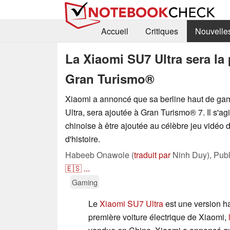
Accueil
Critiques
Nouvelle
La Xiaomi SU7 Ultra sera la
Gran Turismo®
Xiaomi a annoncé que sa berline haut de g
Ultra, sera ajoutée à Gran Turismo® 7. Il s'agi
chinoise à être ajoutée au célèbre jeu vidéo
d'histoire.
Habeeb Onawole (
traduit par
Ninh Duy),
Pub
🇪🇸
...
Gaming
Le
Xiaomi SU7 Ultra
est une version h
première voiture électrique de Xiaomi,