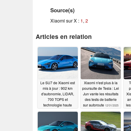
Source(s)
Xiaomi sur X :
1
,
2
Articles en relation
Le SU7 de Xiaomi est
Xiaomi n'est plus à la
T
mis à jour : 902 km
poursuite de Tesla : Lei
p
d'autonomie, LiDAR,
Jun vante les résultats
Xia
700 TOPS et
des tests de batterie
an
technologie haute
sur autoroute
le
12/01/2025
tension désormais
standard
01/16/2026