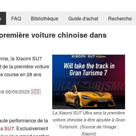
s
FAQ
Bibliothèque
Guide d'achat
Recherche
 première voiture chinoise dans
amme, la Xiaomi SU7
t de la première voiture
 de course en 28 ans
lié
06/09/2025
🇺🇸
La Xiaomi SU7 Ultra sera la première
voiture chinoise à être ajoutée à Gran
aute performance de la
Turismo®. (Source de l'image :
la SU7
. Exclusivement
Xiaomi)