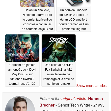
Selon un analyste,
Un nouveau modèle
Nintendo pourrait être
de Switch 2 doté d'un
le dernier fabricant de
écran LCD amélioré
consoles à continuer
pourrait remédier à un
de soutenir les jeux sur
problème flagrant
support physique
07/01/2026
après l'abandon des
disques par Sony
07/06/2026
Capcom n'a jamais
Une critique de *Star
annoncé que « Devil
Fox Switch 2* a fuité
May Cry 5 » sur
avant la levée de
Nintendo Switch 2
l'embargo et la date de
tournait jusqu'à 120
sortie du remake
Show more articles
FPS, surpassant ainsi
06/24/2026
la version PS4.
Editor of the
original article
:
Hannes
06/28/2026
Brecher
- Senior Tech Writer
- 21995