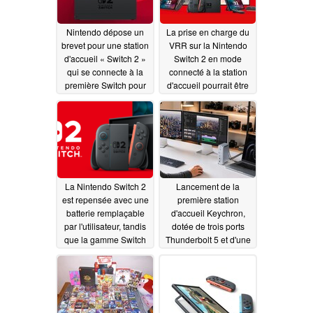
Nintendo dépose un
La prise en charge du
brevet pour une station
VRR sur la Nintendo
d'accueil « Switch 2 »
Switch 2 en mode
qui se connecte à la
connecté à la station
première Switch pour
d'accueil pourrait être
la recharge et la
en cours de
lecture vidéo
développement
07/17/2026
07/11/2026
La Nintendo Switch 2
Lancement de la
est repensée avec une
première station
batterie remplaçable
d'accueil Keychron,
par l'utilisateur, tandis
dotée de trois ports
que la gamme Switch
Thunderbolt 5 et d'une
d'origine est supprimée
alimentation de 140 W
en Europe
07/07/2026
07/07/2026