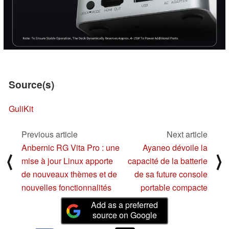
Source(s)
GuliKit
Previous article
Next article
Anbernic RG Vita Pro : une
Ayaneo dévoile la
⟨
⟩
mise à jour Linux apporte
capacité de la batterie
de nouveaux thèmes et de
de sa future console
nouvelles fonctionnalités
portable compacte
Add as a preferred
source on Google