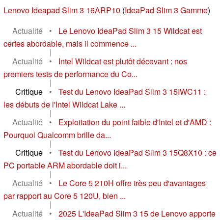
Lenovo Ideapad Slim 3 16ARP10
(
IdeaPad Slim 3 Gamme
)
Actualité
•
Le Lenovo IdeaPad Slim 3 15 Wildcat est
certes abordable, mais il commence ...
|
Actualité
•
Intel Wildcat est plutôt décevant : nos
premiers tests de performance du Co...
|
Critique
•
Test du Lenovo IdeaPad Slim 3 15IWC11 :
les débuts de l'Intel Wildcat Lake ...
|
Actualité
•
Exploitation du point faible d'Intel et d'AMD :
Pourquoi Qualcomm brille da...
|
Critique
•
Test du Lenovo IdeaPad Slim 3 15Q8X10 : ce
PC portable ARM abordable doit i...
|
Actualité
•
Le Core 5 210H offre très peu d'avantages
par rapport au Core 5 120U, bien ...
|
Actualité
•
2025 L'IdeaPad Slim 3 15 de Lenovo apporte