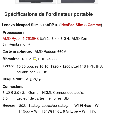
Spécifications de l'ordinateur portable
Lenovo Ideapad Slim 3 16ARP10 (
IdeaPad Slim 3 Gamme
)
Processeur
AMD Ryzen 5 7535HS
6c/12t, 6 x 4.6 GHz AMD Zen
3+, Rembrandt R
Carte graphique
AMD Radeon 660M
Mémoire
16 Go
, DDR5-4800
Écran
15.30 pouces 16:10, 1920 x 1200 pixel 148 PPP, IPS,
brillant: non, 60 Hz
Disque dur
M.2 PCIe
Connexions
3 USB 3.0 / 3.1 Gen1, 1 HDMI, Connectique audio:
3.5 mm, Lecteur de cartes mémoires: SD
Réseau
802.11 a/​b/​g/​n/​ac/​ax/​be (a/b/g/n = Wi-Fi 4/ac = Wi-
Fi 5/ax = Wi-Fi 6/ Wi-Fi 6E 6 GHz be = Wi-Fi 7),