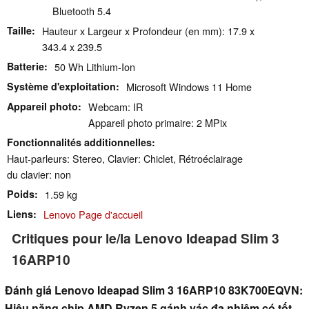
Bluetooth 5.4
Taille
Hauteur x Largeur x Profondeur (en mm): 17.9 x
343.4 x 239.5
Batterie
50 Wh Lithium-Ion
Système d'exploitation
Microsoft Windows 11 Home
Appareil photo
Webcam: IR
Appareil photo primaire: 2 MPix
Fonctionnalités additionnelles
Haut-parleurs: Stereo, Clavier: Chiclet, Rétroéclairage
du clavier: non
Poids
1.59 kg
Liens
Lenovo Page d'accueil
Critiques pour le/la Lenovo Ideapad Slim 3
16ARP10
Đánh giá Lenovo Ideapad Slim 3 16ARP10 83K700EQVN:
Hiệu năng chip AMD Ryzen 5 gánh vác đa nhiệm có tốt