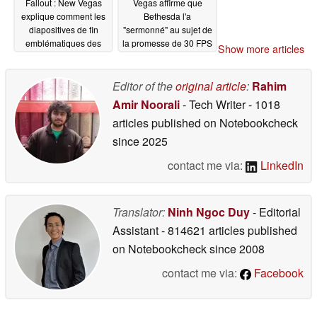
Fallout : New Vegas
Vegas affirme que
explique comment les
Bethesda l'a
diapositives de fin
"sermonné" au sujet de
emblématiques des
la promesse de 30 FPS
Show more articles
quêtes secondaires
dans Fallout : New
mineures ont vu le jour
Vegas
04/20/2026
: "C'est en grande
Editor of the
original article
:
Rahim
partie arbitraire"
Amir Noorali
- Tech Writer
- 1018
04/28/2026
articles published on Notebookcheck
since 2025
contact me via:
LinkedIn
Translator:
Ninh Ngoc Duy
- Editorial
Assistant
- 814621 articles published
on Notebookcheck
since 2008
contact me via:
Facebook