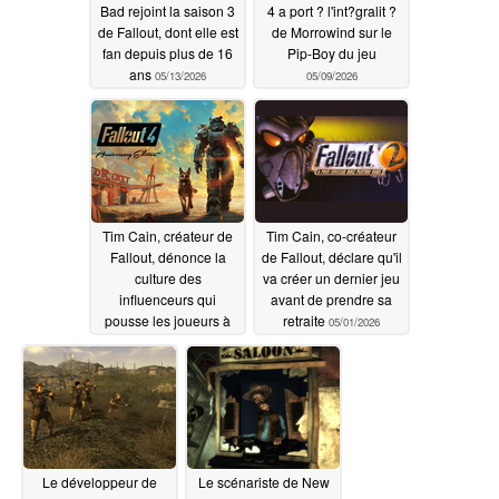
Bad rejoint la saison 3
4 a port ? l'int?gralit ?
de Fallout, dont elle est
de Morrowind sur le
fan depuis plus de 16
Pip-Boy du jeu
ans
05/13/2026
05/09/2026
Tim Cain, créateur de
Tim Cain, co-créateur
Fallout, dénonce la
de Fallout, déclare qu'il
culture des
va créer un dernier jeu
influenceurs qui
avant de prendre sa
pousse les joueurs à
retraite
05/01/2026
"renoncer à leur propre
jugement"
05/05/2026
Le développeur de
Le scénariste de New