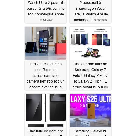
Watch Ultra 2 pourrait
2 passerait à
passer à la 5G, comme
Snapdragon Wear
son homologue Apple
Elite, la Watch 9 reste
inchangée
03/14/2026
03/06/2026
Flip 7 : Les plaintes
Une énorme fuite de
d'un Redditor
Samsung Galaxy Z
concernant une
Fold7, Galaxy Z Flip7
caméra font l'objet d'un
et Galaxy Z Flip7 FE
accord avant que le
arrive avant le jour du
message ne soit
lancement, confirmant
supprimé
les derniers détails à
07/31/2025
l'avance
07/09/2025
Une fuite de dernière
Samsung Galaxy 26