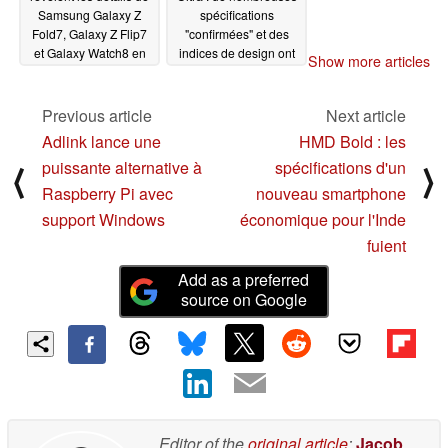
Samsung Galaxy Z
spécifications
Fold7, Galaxy Z Flip7
"confirmées" et des
et Galaxy Watch8 en
indices de design ont
Show more articles
avance sur le
été divulgués, y
calendrier
compris une
07/07/2025
amélioration subtile de
Previous article
Next article
l'appareil photo
Adlink lance une
HMD Bold : les
07/07/2025
puissante alternative à
spécifications d'un
⟨
⟩
Raspberry Pi avec
nouveau smartphone
support Windows
économique pour l'Inde
fuient
Add as a preferred
source on Google
Editor of the
original article
:
Jacob