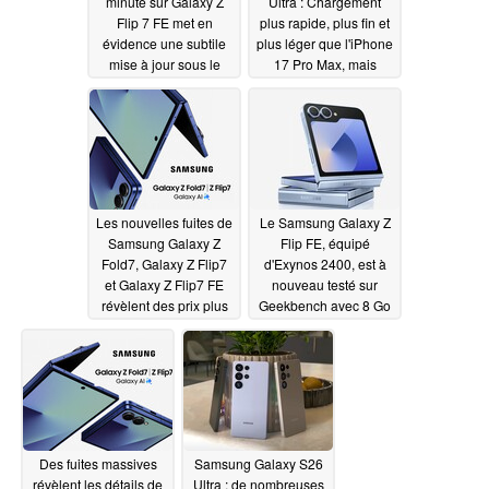
minute sur Galaxy Z
Ultra : Chargement
Flip 7 FE met en
plus rapide, plus fin et
évidence une subtile
plus léger que l'iPhone
mise à jour sous le
17 Pro Max, mais
capot
amélioration minime
07/08/2025
de l'appareil photo
07/08/2025
Les nouvelles fuites de
Le Samsung Galaxy Z
Samsung Galaxy Z
Flip FE, équipé
Fold7, Galaxy Z Flip7
d'Exynos 2400, est à
et Galaxy Z Flip7 FE
nouveau testé sur
révèlent des prix plus
Geekbench avec 8 Go
élevés et des offres de
de RAM et des
lancement officielles
performances
moyennes
07/08/2025
07/08/2025
Des fuites massives
Samsung Galaxy S26
révèlent les détails de
Ultra : de nombreuses