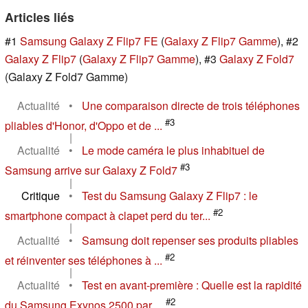
Articles liés
#1
Samsung Galaxy Z Flip7 FE
(
Galaxy Z Flip7 Gamme
), #2
Galaxy Z Flip7
(
Galaxy Z Flip7 Gamme
), #3
Galaxy Z Fold7
(Galaxy Z Fold7 Gamme)
Actualité
•
Une comparaison directe de trois téléphones
#3
pliables d'Honor, d'Oppo et de ...
|
Actualité
•
Le mode caméra le plus inhabituel de
#3
Samsung arrive sur Galaxy Z Fold7
|
Critique
•
Test du Samsung Galaxy Z Flip7 : le
#2
smartphone compact à clapet perd du ter...
|
Actualité
•
Samsung doit repenser ses produits pliables
#2
et réinventer ses téléphones à ...
|
Actualité
•
Test en avant-première : Quelle est la rapidité
#2
du Samsung Exynos 2500 par ...