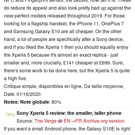
do reduce its appeal and also look pretty bad up against the
near-perfect models released throughout 2019. For those
looking for a flagship handset, the iPhone 11, OnePlus 7
and Samsung Galaxy S10 are all cheaper. On the other
hand, a lot of people are specifically after a Sony device,
and if you liked the Xperia 1 then you should equally enjoy
the Xperia 5 because it's almost an exact replica - just
smaller and, more crucially, £141 cheaper at £699. Sure,
there's some work to be done here, but the Xperia 5 is quite
a high five.
Critique simple, disponibles en ligne, De taille moyenne,
Date: 01/16/2020
Notes:
Note globale
: 80%
Sony Xperia 5 review: the smaller, taller phone
70%
Source:
The Verge
EN→FR
Archive.org version
If you want a small Android phone, the Galaxy S10E is right