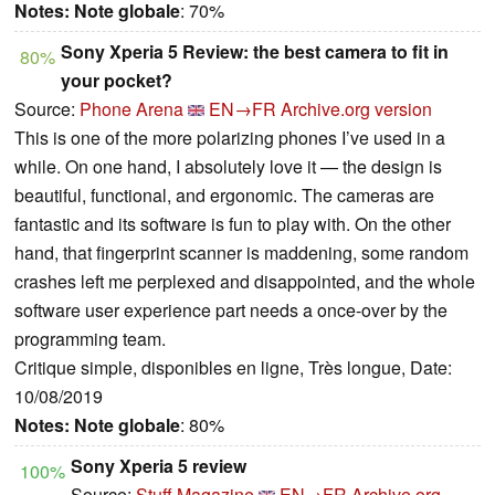
Notes:
Note globale
: 70%
Sony Xperia 5 Review: the best camera to fit in
80%
your pocket?
Source:
Phone Arena
EN→FR
Archive.org version
This is one of the more polarizing phones I’ve used in a
while. On one hand, I absolutely love it — the design is
beautiful, functional, and ergonomic. The cameras are
fantastic and its software is fun to play with. On the other
hand, that fingerprint scanner is maddening, some random
crashes left me perplexed and disappointed, and the whole
software user experience part needs a once-over by the
programming team.
Critique simple, disponibles en ligne, Très longue, Date:
10/08/2019
Notes:
Note globale
: 80%
Sony Xperia 5 review
100%
Source:
Stuff Magazine
EN→FR
Archive.org