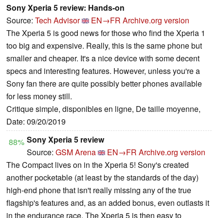
Sony Xperia 5 review: Hands-on
Source:
Tech Advisor
EN→FR
Archive.org version
The Xperia 5 is good news for those who find the Xperia 1
too big and expensive. Really, this is the same phone but
smaller and cheaper. It's a nice device with some decent
specs and interesting features. However, unless you're a
Sony fan there are quite possibly better phones available
for less money still.
Critique simple, disponibles en ligne, De taille moyenne,
Date: 09/20/2019
Sony Xperia 5 review
88%
Source:
GSM Arena
EN→FR
Archive.org version
The Compact lives on in the Xperia 5! Sony's created
another pocketable (at least by the standards of the day)
high-end phone that isn't really missing any of the true
flagship's features and, as an added bonus, even outlasts it
in the endurance race. The Xperia 5 is then easy to