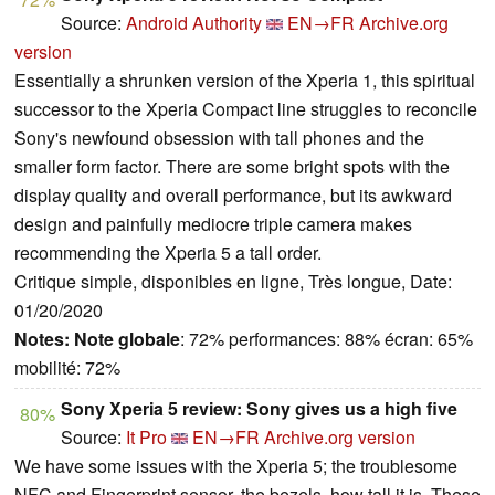
Source:
Android Authority
EN→FR
Archive.org
version
Essentially a shrunken version of the Xperia 1, this spiritual
successor to the Xperia Compact line struggles to reconcile
Sony's newfound obsession with tall phones and the
smaller form factor. There are some bright spots with the
display quality and overall performance, but its awkward
design and painfully mediocre triple camera makes
recommending the Xperia 5 a tall order.
Critique simple, disponibles en ligne, Très longue, Date:
01/20/2020
Notes:
Note globale
: 72% performances: 88% écran: 65%
mobilité: 72%
Sony Xperia 5 review: Sony gives us a high five
80%
Source:
It Pro
EN→FR
Archive.org version
We have some issues with the Xperia 5; the troublesome
NFC and Fingerprint sensor, the bezels, how tall it is. These