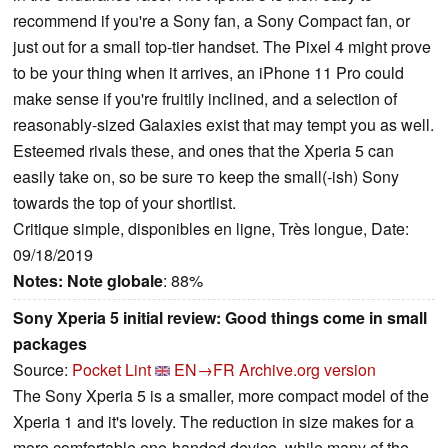
recommend if you're a Sony fan, a Sony Compact fan, or
just out for a small top-tier handset. The Pixel 4 might prove
to be your thing when it arrives, an iPhone 11 Pro could
make sense if you're fruitily inclined, and a selection of
reasonably-sized Galaxies exist that may tempt you as well.
Esteemed rivals these, and ones that the Xperia 5 can
easily take on, so be sure то keep the small(-ish) Sony
towards the top of your shortlist.
Critique simple, disponibles en ligne, Très longue, Date:
09/18/2019
Notes:
Note globale
: 88%
Sony Xperia 5 initial review: Good things come in small
packages
Source:
Pocket Lint
EN→FR
Archive.org version
The Sony Xperia 5 is a smaller, more compact model of the
Xperia 1 and it's lovely. The reduction in size makes for a
more comfortable one-handed device, while many of the