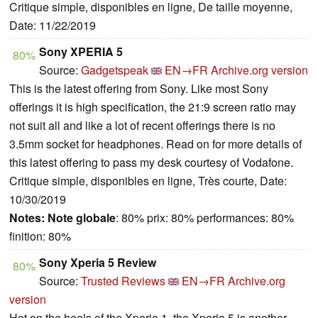
Critique simple, disponibles en ligne, De taille moyenne,
Date: 11/22/2019
Sony XPERIA 5
80%
Source:
Gadgetspeak
EN→FR
Archive.org version
This is the latest offering from Sony. Like most Sony
offerings it is high specification, the 21:9 screen ratio may
not suit all and like a lot of recent offerings there is no
3.5mm socket for headphones. Read on for more details of
this latest offering to pass my desk courtesy of Vodafone.
Critique simple, disponibles en ligne, Très courte, Date:
10/30/2019
Notes:
Note globale
: 80% prix: 80% performances: 80%
finition: 80%
Sony Xperia 5 Review
80%
Source:
Trusted Reviews
EN→FR
Archive.org
version
Hot on the heels of the Xperia 1, the Xperia 5 is another