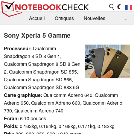
Accueil
Critiques
Nouvelles
...
FAQ
Bibliothèque
Guide d'achat
Sony Xperia 5 Gamme
Recherche
Contact
Processeur:
Qualcomm
Snapdragon 8 SD 8 Gen 1,
Qualcomm Snapdragon 8 SD 8 Gen
2, Qualcomm Snapdragon SD 855,
Qualcomm Snapdragon SD 865,
Qualcomm Snapdragon SD 888 5G
Carte graphique:
Qualcomm Adreno 640, Qualcomm
Adreno 650, Qualcomm Adreno 660, Qualcomm Adreno
730, Qualcomm Adreno 740
Écran:
6.10 pouces
Poids:
0.163kg, 0.164kg, 0.168kg, 0.171kg, 0.182kg
Prix:
800, 880, 950, 999, 1049 euros