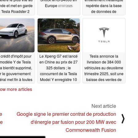
de et met en garde
Europe
repérée dans la base
07/07/2025
a Tesla Roadster 2
de données de
certification après la
07/11/2025
récente apparition de
la GMW-BZ5000
07/07/2025
 crédit d'impôt pour
Le Xpeng G7 est lancé
Tesla annonce la
 modèle Y de Tesla
en Chine au prix de 27
livraison de 384 000
a bientôt supprimé,
325 dollars ; le
véhicules au deuxième
r le gouvernement
concurrent de la Tesla
trimestre 2025, soit une
éral met fin à toutes
Model Y enregistre 10
baisse des ventes de
es subventions en
000 commandes en 9
13,5 % en glissement
ow more articles
eur des VE
minutes
annuel
07/04/2025
07/04/2025
07/02/2025
Next article
e
Google signe le premier contrat de production
⟩
ne
d'énergie par fusion pour 200 MW avec
Commonwealth Fusion