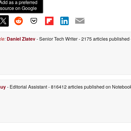
Add as a preferred
source on Google
cle
:
Daniel Zlatev
- Senior Tech Writer
- 2175 articles publishe
Duy
- Editorial Assistant
- 816412 articles published on Notebo