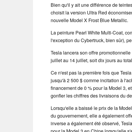
Bien qu'il y ait une différence de tein
choisit la version Ultra Red économise
nouvelle Model X Frost Blue Metallic.
La peinture Pearl White Multi-Coat, c
l'exception du Cybertruck, bien sûr), p
Tesla lancera son offre promotionnell
juillet au 14 juillet, soit dix jours au total
Ce n'est pas la première fois que Tesla 
jusqu'à 2 500 $ comme incitation à l'acha
financement de 0 % pour la Model 3, et
gonfler les chiffres des livraisons du d
Lorsqu'elle a baissé le prix de la Model
du gouvernement, elle a également offe
inverse a également été observé, Tesla
pour la Model 3 en Chine lorsqu'elle s'