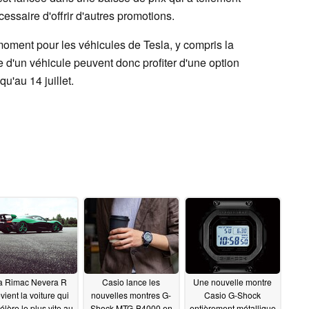
cessaire d'offrir d'autres promotions.
moment pour les véhicules de Tesla, y compris la
e d'un véhicule peuvent donc profiter d'une option
u'au 14 juillet.
a Rimac Nevera R
Casio lance les
Une nouvelle montre
vient la voiture qui
nouvelles montres G-
Casio G-Shock
élère le plus vite au
Shock MTG-B4000 en
entièrement métallique