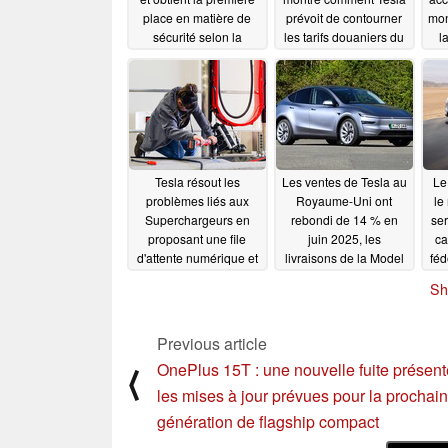
place en matière de
prévoit de contourner
mon
sécurité selon la
les tarifs douaniers du
l
NHTSA, alors que
Canada, alors que les
Tesla abandonne son
délais de livraison
ancienne teinte
s'étendent jusqu'en
septembre
05/10/2026
07/11/2025
Tesla résout les
Les ventes de Tesla au
Le
problèmes liés aux
Royaume-Uni ont
le
Superchargeurs en
rebondi de 14 % en
ser
proposant une file
juin 2025, les
ca
d'attente numérique et
livraisons de la Model
féd
des informations sur
Y étant à l'origine de la
l
Sh
les parkings payants
hausse
fav
07/04/2025
07/05/2025
Previous article
OnePlus 15T : une nouvelle fuite présent
⟨
les mises à jour prévues pour la prochai
génération de flagship compact