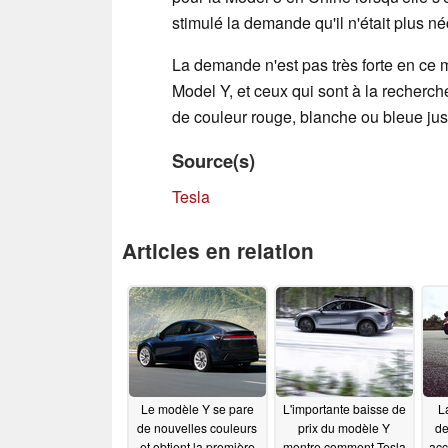
stimulé la demande qu'il n'était plus né
La demande n'est pas très forte en ce 
Model Y, et ceux qui sont à la recherch
de couleur rouge, blanche ou bleue jusq
Source(s)
Tesla
Articles en relation
Le modèle Y se pare
L'importante baisse de
L
de nouvelles couleurs
prix du modèle Y
de
et obtient la première
montre comment Tesla
acc