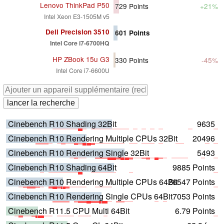
Lenovo ThinkPad P50
729
Points
+21%
Intel Xeon E3-1505M v5
Dell Precision 3510
601
Points
Intel Core i7-6700HQ
HP ZBook 15u G3
330
Points
-45%
Intel Core i7-6600U
Cinebench R10 Shading 32Bit
9635
Cinebench R10 Rendering Multiple CPUs 32Bit
20496
Cinebench R10 Rendering Single 32Bit
5493
Cinebench R10 Shading 64Bit
9885 Points
Cinebench R10 Rendering Multiple CPUs 64Bit
26547 Points
Cinebench R10 Rendering Single CPUs 64Bit
7053 Points
Cinebench R11.5 CPU Multi 64Bit
6.79 Points