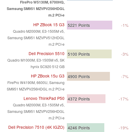
FirePro W5130M, 6700HQ,
Samsung SM951 MZVPV256HDGL
m.2 PCI-e
HP ZBook 15 G3
5221
Points
-1%
Quadro M2000M, E3-1505M v5,
Samsung SM951 MZVPV512HDGL
m.2 PCI-e
Dell Precision 5510
5100
Points
-3%
Quadro M1000M, E3-1505M v5, SK
hynix SC920 512 GB
HP ZBook 15u G3
4900
Points
-7%
FirePro W4190M, 6600U, Samsung
SM951 MZVPV256HDGL m.2 PCI-e
Lenovo ThinkPad P50
4372
Points
-17%
Quadro M2000M, E3-1505M v5,
Samsung SM951 MZVPV256HDGL
m.2 PCI-e
Dell Precision 7510 (4K IGZO)
4246
Points
-19%