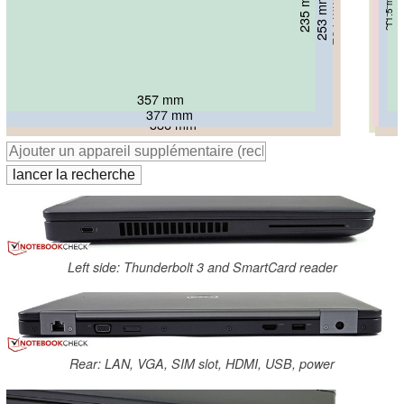
235 mm
252.3 mm
11.5 mm
253 mm
260 mm
264 mm
29.4 mm
22 mm
33 mm
26 mm
357 mm
377.4 mm
377 mm
380 mm
386 mm
Left side: Thunderbolt 3 and SmartCard reader
Rear: LAN, VGA, SIM slot, HDMI, USB, power