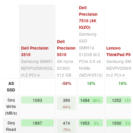
Dell
Precision
7510 (4K
IGZO)
Samsung
SSD
Dell
SM951a
Dell Precision
Precision
Lenovo
512GB M.2
3510
5510
ThinkPad P5
Samsung SM951
SK hynix
PCIe 3.0 x4
Samsung SM
MZVPV256HDGL
SC920
NVMe
MZVPV256H
m.2 PCI-e
512 GB
(MZVKV512)
m.2 PCI-e
AS
-58%
18%
16%
SSD
Seq
1093
389
1484
1252
36%
15%
Write
-64%
(MB/s)
Seq
1897
474
1953
1930
3%
2%
Read
-75%