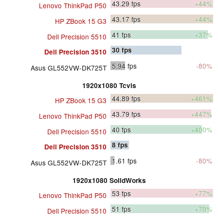
43.29
fps
+44%
Lenovo ThinkPad P50
43.17
fps
+44%
HP ZBook 15 G3
41
fps
+37%
Dell Precision 5510
30
fps
Dell Precision 3510
5.94
fps
-80%
Asus GL552VW-DK725T
1920x1080 Tcvis
44.89
fps
+461%
HP ZBook 15 G3
43.79
fps
+447%
Lenovo ThinkPad P50
40
fps
+400%
Dell Precision 5510
8
fps
Dell Precision 3510
1.61
fps
-80%
Asus GL552VW-DK725T
1920x1080 SolidWorks
53
fps
+77%
Lenovo ThinkPad P50
51
fps
+70%
Dell Precision 5510