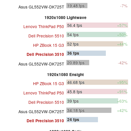
19.48
fps
-7%
Asus GL552VW-DK725T
1920x1080 Lightwave
56.4
fps
+57%
Lenovo ThinkPad P50
54
fps
+50%
Dell Precision 5510
52
fps
+44%
HP ZBook 15 G3
36
fps
Dell Precision 3510
20.89
fps
-42%
Asus GL552VW-DK725T
1920x1080 Ensight
46.68
fps
+95%
HP ZBook 15 G3
45.8
fps
+91%
Lenovo ThinkPad P50
39
fps
+63%
Dell Precision 5510
34.18
fps
+42%
Asus GL552VW-DK725T
24
fps
Dell Precision 3510