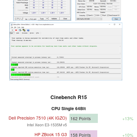
Cinebench R15
CPU Single 64Bit
Dell Precision 7510 (4K IGZO)
162
Points
+13%
Intel Xeon E3-1535M v5
HP ZBook 15 G3
158
Points
+10%