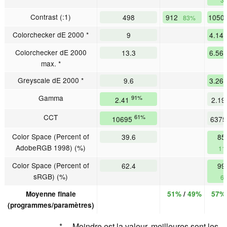
Contrast (:1)
498
912
1050
83%
Colorchecker dE 2000 *
9
4.14
Colorchecker dE 2000
13.3
6.56
max. *
Greyscale dE 2000 *
9.6
3.26
Gamma
91%
2.41
2.1
CCT
61%
10695
637
Color Space (Percent of
39.6
85
AdobeRGB 1998) (%)
11
Color Space (Percent of
62.4
99
sRGB) (%)
6
Moyenne finale
51%
/
49%
57%
(programmes/paramètres)
* ... Moindre est la valeur, meilleures sont les