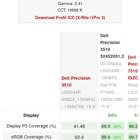
Gamma: 2.41
CCT: 10695 K
Download Profil ICC (X-Rite i1Pro 2)
Dell
Precision
3510
52452051.2
Dell
LG Display
Preci
LGD049B /
7510 
156WF6,
IGZO
Dell Precision
Dell P/N:
Sharp
3510
LGD04AF,
F7HH2, ,
LQ156
K96D2_156WHU,
1920x1080,
3840x
, 1366x768, 15.6"
15.6"
15.6"
Display
54%
10
Display P3 Coverage (%)
41.48
68.9
86.2
66%
sRGB Coverage (%)
62.4
88.9
99.7
42%