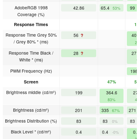
AdobeRGB 1998
42.86
65.4
99
53%
Coverage (%)
Response Times
1
Response Time Grey 50%
56
40
?
/ Grey 80% * (ms)
2
Response Time Black /
28
27
?
White * (ms)
1
PWM Frequency (Hz)
198
Screen
47%
5
Brightness middle (cd/m²)
199
364.6
27
83%
4
Brightness (cd/m²)
201
335
271
67%
Brightness Distribution (%)
83
83
83
0%
Black Level * (cd/m²)
0.4
0.4
0.
-0%
3