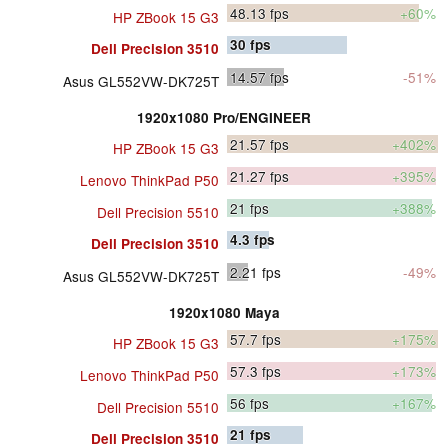
48.13
fps
+60%
HP ZBook 15 G3
30
fps
Dell Precision 3510
14.57
fps
-51%
Asus GL552VW-DK725T
1920x1080 Pro/ENGINEER
21.57
fps
+402%
HP ZBook 15 G3
21.27
fps
+395%
Lenovo ThinkPad P50
21
fps
+388%
Dell Precision 5510
4.3
fps
Dell Precision 3510
2.21
fps
-49%
Asus GL552VW-DK725T
1920x1080 Maya
57.7
fps
+175%
HP ZBook 15 G3
57.3
fps
+173%
Lenovo ThinkPad P50
56
fps
+167%
Dell Precision 5510
21
fps
Dell Precision 3510