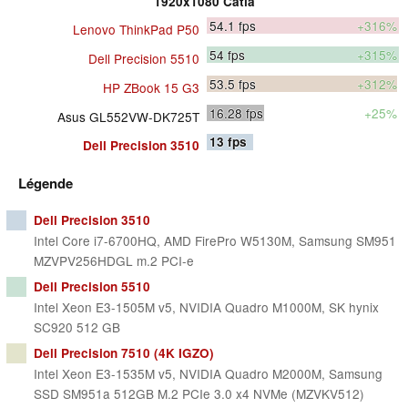
1920x1080 Catia
54.1
fps
+316%
Lenovo ThinkPad P50
54
fps
+315%
Dell Precision 5510
53.5
fps
+312%
HP ZBook 15 G3
16.28
fps
+25%
Asus GL552VW-DK725T
13
fps
Dell Precision 3510
Légende
Dell Precision 3510
Intel Core i7-6700HQ, AMD FirePro W5130M, Samsung SM951
MZVPV256HDGL m.2 PCI-e
Dell Precision 5510
Intel Xeon E3-1505M v5, NVIDIA Quadro M1000M, SK hynix
SC920 512 GB
Dell Precision 7510 (4K IGZO)
Intel Xeon E3-1535M v5, NVIDIA Quadro M2000M, Samsung
SSD SM951a 512GB M.2 PCIe 3.0 x4 NVMe (MZVKV512)