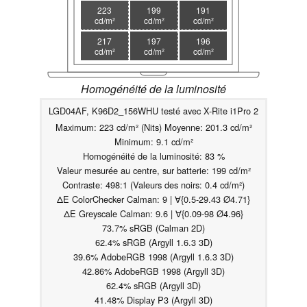
223
199
191
cd/m²
cd/m²
cd/m²
217
197
196
cd/m²
cd/m²
cd/m²
Homogénéité de la luminosité
LGD04AF, K96D2_156WHU testé avec X-Rite i1Pro 2
Maximum: 223 cd/m² (Nits) Moyenne: 201.3 cd/m²
Minimum: 9.1 cd/m²
Homogénéité de la luminosité: 83 %
Valeur mesurée au centre, sur batterie: 199 cd/m²
Contraste: 498:1 (Valeurs des noirs: 0.4 cd/m²)
ΔE ColorChecker Calman: 9 | ∀{0.5-29.43 Ø4.71}
ΔE Greyscale Calman: 9.6 | ∀{0.09-98 Ø4.96}
73.7% sRGB (Calman 2D)
62.4% sRGB (Argyll 1.6.3 3D)
39.6% AdobeRGB 1998 (Argyll 1.6.3 3D)
42.86% AdobeRGB 1998 (Argyll 3D)
62.4% sRGB (Argyll 3D)
41.48% Display P3 (Argyll 3D)