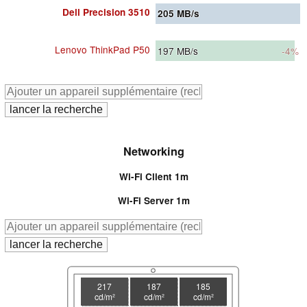
Dell Precision 3510
205
MB/s
Lenovo ThinkPad P50
197
MB/s
-4%
Networking
Wi-Fi Client 1m
Wi-Fi Server 1m
217
187
185
cd/m²
cd/m²
cd/m²