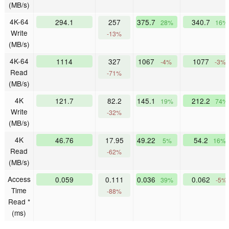
(MB/s)
4K-64
294.1
257
375.7
340.7
28%
16%
Write
-13%
(MB/s)
4K-64
1114
327
1067
1077
-4%
-3%
Read
-71%
(MB/s)
4K
121.7
82.2
145.1
212.2
19%
74%
Write
-32%
(MB/s)
4K
46.76
17.95
49.22
54.2
5%
16%
Read
-62%
(MB/s)
Access
0.059
0.111
0.036
0.062
39%
-5%
Time
-88%
Read *
(ms)