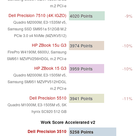
m.2 PCI-e
Dell Precision 7510 (4K IGZO)
4020
Points
-9%
Quadro M2000M, E3-1535M v5,
Samsung SSD SM951a 512GB M.2
PCIe 3.0 x4 NVMe (MZVKV512)
HP ZBook 15u G3
3974
Points
-10%
FirePro W4190M, 6600U, Samsung
SM951 MZVPV256HDGL m.2 PCI-e
HP ZBook 15 G3
3959
Points
-10%
Quadro M2000M, E3-1505M v5,
Samsung SM951 MZVPV512HDGL
m.2 PCI-e
Dell Precision 5510
3941
Points
-11%
Quadro M1000M, E3-1505M v5, SK
hynix SC920 512 GB
Work Score Accelerated v2
Dell Precision 3510
5258
Points