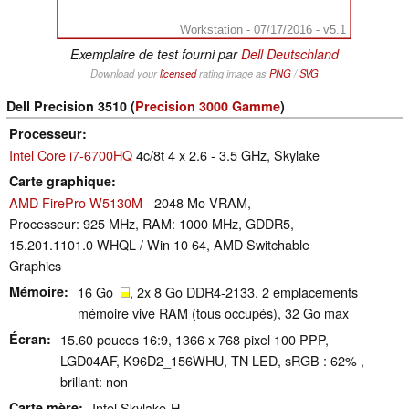
Workstation - 07/17/2016 - v5.1
Exemplaire de test fourni par
Dell Deutschland
Download your
licensed
rating image as
PNG
/
SVG
Dell Precision 3510 (
Precision 3000 Gamme
)
Processeur
Intel Core i7-6700HQ
4c/8t 4 x 2.6 - 3.5 GHz, Skylake
Carte graphique
AMD FirePro W5130M
- 2048 Mo VRAM,
Processeur: 925 MHz, RAM: 1000 MHz, GDDR5,
15.201.1101.0 WHQL / Win 10 64, AMD Switchable
Graphics
Mémoire
16 Go
, 2x 8 Go DDR4-2133, 2 emplacements
mémoire vive RAM (tous occupés), 32 Go max
Écran
15.60 pouces 16:9, 1366 x 768 pixel 100 PPP,
LGD04AF, K96D2_156WHU, TN LED, sRGB : 62% ,
brillant: non
Carte mère
Intel Skylake-H