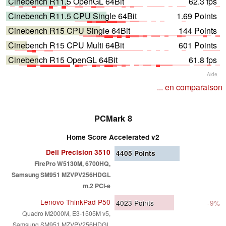
Cinebench R11.5 OpenGL 64Bit
62.3 fps
Cinebench R11.5 CPU Single 64Bit
1.69 Points
Cinebench R15 CPU Single 64Bit
144 Points
Cinebench R15 CPU Multi 64Bit
601 Points
Cinebench R15 OpenGL 64Bit
61.8 fps
Aide
... en comparaison
PCMark 8
Home Score Accelerated v2
Dell Precision 3510
4405
Points
FirePro W5130M, 6700HQ,
Samsung SM951 MZVPV256HDGL
m.2 PCI-e
Lenovo ThinkPad P50
4023
Points
-9%
Quadro M2000M, E3-1505M v5,
Samsung SM951 MZVPV256HDGL