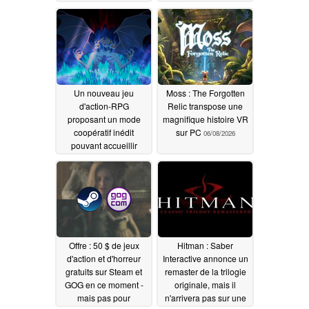
Un nouveau jeu
Moss : The Forgotten
d'action-RPG
Relic transpose une
proposant un mode
magnifique histoire VR
coopératif inédit
sur PC
06/08/2026
pouvant accueillir
jusqu'à 33 joueurs sort
sur Steam et reçoit des
critiques « très
positives », avec une
réduction de 33 % à
l'occasion de son
lancement
06/12/2026
Offre : 50 $ de jeux
Hitman : Saber
d'action et d'horreur
Interactive annonce un
gratuits sur Steam et
remaster de la trilogie
GOG en ce moment -
originale, mais il
mais pas pour
n'arrivera pas sur une