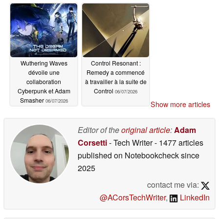
longtemps
plateforme majeure
06/08/2026
06/07/2026
Wuthering Waves
Control Resonant :
dévoile une
Remedy a commencé
collaboration
à travailler à la suite de
Cyberpunk et Adam
Control
06/07/2026
Smasher
06/07/2026
Show more articles
Editor of the
original article
:
Adam
Corsetti
- Tech Writer
- 1477 articles
published on Notebookcheck
since
2025
contact me via:
@ACorsTechWriter
,
LinkedIn