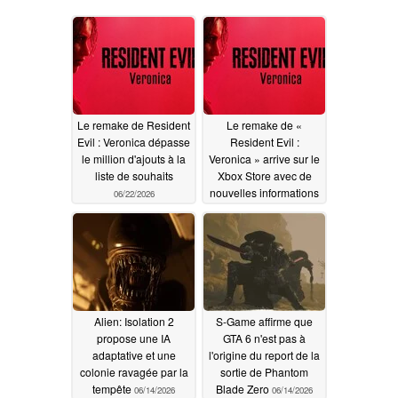
Le remake de Resident
Le remake de «
Evil : Veronica dépasse
Resident Evil :
le million d'ajouts à la
Veronica » arrive sur le
liste de souhaits
Xbox Store avec de
nouvelles informations
06/22/2026
06/20/2026
Alien: Isolation 2
S-Game affirme que
propose une IA
GTA 6 n'est pas à
adaptative et une
l'origine du report de la
colonie ravagée par la
sortie de Phantom
tempête
Blade Zero
06/14/2026
06/14/2026