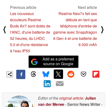
Previous article
Next article
Les nouveaux
Realme Neo7x fait ses
écouteurs Realme
débuts en tant que
Buds Air7 sont dotés de
téléphone d'entrée de
⟨
⟩
l'ANC, d'une batterie de
gamme avec Snapdragon
52 heures, du LHDC
6 Gen 4 et une batterie de
5.0 et d'une résistance
6 000 mAh
à l'eau IP55
Add as a preferred
source on Google
Editor of the
original article
:
Julian
van der Merwe
- Senior News Writer
-