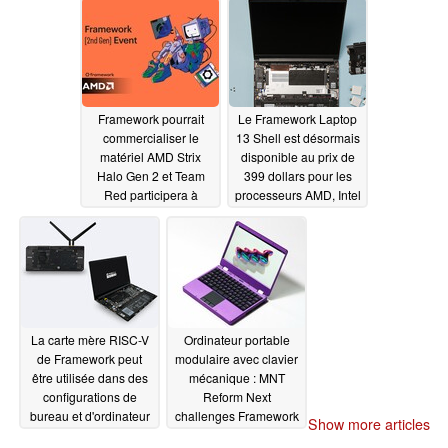
02/26/2025
Framework pourrait
Le Framework Laptop
commercialiser le
13 Shell est désormais
matériel AMD Strix
disponible au prix de
Halo Gen 2 et Team
399 dollars pour les
Red participera à
processeurs AMD, Intel
l'événement de
et RISC-V
02/07/2025
lancement de la Gen 2
le 25 février
02/22/2025
La carte mère RISC-V
Ordinateur portable
de Framework peut
modulaire avec clavier
être utilisée dans des
mécanique : MNT
configurations de
Reform Next
bureau et d'ordinateur
challenges Framework
Show more articles
portable
Laptop 13
02/06/2025
01/01/2025