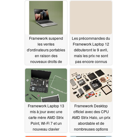
Les précommandes du
Framework suspend
Framework Laptop 12
les ventes
débuteront le 9 avril,
d'ordinateurs portables
mais les prix ne sont
en raison des
pas encore connus
nouveaux droits de
douane américains
04/03/2025
04/08/2025
Framework Laptop 13
Framework Desktop
mis à jour avec une
officiel avec des CPU
carte mère AMD Strix
AMD Strix Halo, un prix
Point, Wi-Fi 7 et un
abordable et de
nouveau clavier
nombreuses options
de personnalisation
02/26/2025